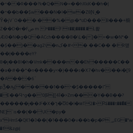
�^��R���?k�Q�:N�=��hXkiK��h�|
�^��b��$w���N�I�w�Z8Ɲ ͚�
Ŷ�įV`O���:��%�@�*ʊD���B���+櫥
Z��D�r�Fص m Iʶ���F.t��)����.�L뢅
Æi0�N�g�Q�ACch����8�\L�j]�=�w�N*�
�$��)��ag2\�nک�#<� ��C�� �IR얲
��|����eY?
8�j��8I�h�Vmk����m��Eh�����C��
�a�#��*�n����y<�)���s�X7�hv�J��i�[9
�A���6`
pǮ�ԡ(�����1��^�$�����I־
�E��Ϥ^g��'0|ꠓ[[4ΐ�>Zm���Y��B��?
������j��JF�X�ך�Ʊ0�I�мT2�>P̶S���t���ͩ�
NE]`is��(��\X�py�
x"HmS�QK1�3��(�1���0�v��b�p�P؃;EG�"w
�f&z@|