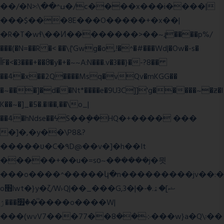
��/�N>ߎ^��\܃�/c����x���i����|
���$���ܿ8E���O�����+�x��|
�R�T�wɬ\� �И��������>��~ɻ����p%/
���(�N=��R �< ��\{'Gwg�o,!�^�#���Wd|�Ow�-s�
ĬF�<�3���+��8ͣ�y�+�~~A:N���.v�3��}�-?8��
��4�x��2Q����Msq�vQv�mKGG��
�~���]�d��Nt*����e�9U3C]]'g�����~�ƶ�l
K��~�]_�5�.�I��,��\o_|
��4�hNdse��ϟS��ܷ��HQ�+���� ���
�]�,�y��\P8&?
�����ʋ�C�۹D@��v�]�h��It
�����+��u�=sο~�ܿ�����j�믯
���o����^�����կ�n���������jv��:�
o׫lwt�}y�ζ/W˫Q|��_���G,3�|�ޝ]�ۿ.�-
�׿���ۯ�ͫ����o����W|
���(wvV܀��8��77���7���w}a�Q\܃��