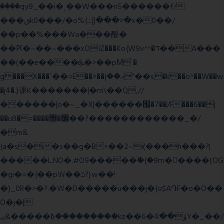
����qy9_��i�˻��W���n5������f/
���ٯk0���/�o%{߸[|���>�x�0��/
��p��%���Wa���酴�
��Ԗ�~��~���xOIŻ���Ko{W9v^^�ד��A���
��(��e����ܞ�>��pΜ �
g���X���ߴ��=E��>��އ��ן"��s�k��o^��W��w
�j4�.}课K�������|�m\��Q,//
������|o�~_�X|������՗�7��/F���6��|
��u8�=����߼�޾��?������������_�/
�m&
{a�s�i�s��g�B×��2~i(���h���?|
�����L.NO�.#O9�����ۙ�{�9m��ً���ӷOG
�gi�=
�{��pW��ݿ?}w��!
�)_0R�>�?.�W�D�����u���j�{o$A֏F�o�O��
O�j�|
߿�����&ۻ����ۛ�����kz��ۋ��4�6Y�_��/