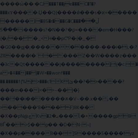
����ώ��:�CJ���T��je���C�1�?
���xϫ����:Џ��Q{����ǿ���s�ϰ=�����
�����l�85�r���G�C���ڵ��
���5i����s?�N��?�ϼ=����em�H���?
{�/�� �_<H��pC"P�{�_�
�G0��gj�;����������-���i�i,�:?
Zß����l�`����Z��W����z���
�3c�Qt������ן��������|{�c:�
a >�4��|��|�W>��wonf���
��.�����f{%|>���c1K|ئ��?�>����?
���m���|<�>~��|�}
����i�������ѫ�V~��.x�� ,��
>�����'8���F)8K��
�X��pN@ڇKv�ܝ�2���Î;�+����gp8
8Ѓ��>$��g�� �D�N-~|
�X��p����8��]S����S����!yz