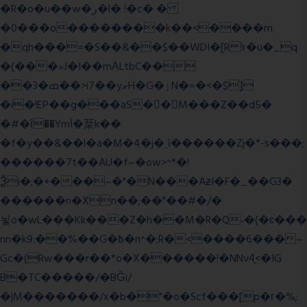
�R�o�u��w�ر�l� !�c� �
�0���o��������k��<����m
�qh���=�S��&��$��WDI�[R !r�u�_q
�(���»J�I��mΑLtbC��
��3�ߘ��>i7��yޠH�G�ٳN�=�<�$]
�i�!EP��g���aS��M���Z��d5�
�#�ΐ��YmÌ�棻k��
�f�y��&��l�a�M�4�j�ˎī������Zj�*-s���;
������7t� �AU�f~�ow>^*�!
Ѯi�;�+���~�"�N���AƶI�F�_��G3�
������n�Xn��;��"��#�/�
뇧o�wL���Kk���Z�h��M�R�Q˶�(�ɛ���
nn�k9:��%��G�߿�n^�;R�<����6���~
Gc�(Rw���r��*o�X������!�NNv4̙<�IG
B�TC�����/�BĜï/
�|M�������/x�b�"�o�Scf���[p�г�%;