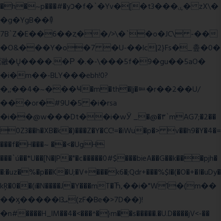
�h�~p���#�yכ�f�`�Yv�[�t3���ۑ� zX\�
�g�YgB��龺
7B`Z�E��6��ȥ��/>\�`�o�JC\ -��
�O&���Y�o�7 �U-��lc|2}Fs�_촢�0�
瀜�Ų����.�Ρ �.�-\���5f�9�gu��5aO�
�i�m��-BLY���ebh!0?
�,;��4�~���Ҹ�m�th�|j�ᇞ�r��2��U/
���or�#9U�5 �i�rsa
�i��@w���Dt��i�wӰ _�@�٣`mAG7;�2��
0Z3��h�XB�k�)���Z�Y�CC!=�iWu�p�> v��h9�Y�4�=
���f�H���~ ��<�UgH
���`ú��*U��[N�|P�"�c�����0#$���bieA��G��k���pjh�
�:�uz�%�p��K�U;�V+���k6�;Qdr+���%$l�(�O�+�I�uDy�
kŖ�0��(i�N����J�Y���mT�Ћ,��i�"W1�(m��
��ӽ�����l3ܝ(zF�Be�>7D��)!
�n#����H_lM��4�<���^�}m��s�����.�U.D����jV<-��