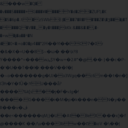
&���w�Q�
�v���5�����+G���¥����Y�d�2�ZUF1,�K
�5�6p�..t�zSWbE{���7�R�P�'��Z�\�ʒ���j�T
����Q�V��_�y�t���)kKk &��&�.�,�-
�=w�j�a��^�N
i��0<�:=o�0�p4��"2Η��Yl��lC!7�0r
�&�X�=U��8$~�ω� ��\k?8
Y����*=���wܛ$Y�w+�2#"�@,��-}��c�P-
�'�U��T��l� ���V��ľ�|
�~o�������g�UJ�o3Wgq��c6 m��t�n�]
IЭh�Y�1Ȕ�:YU���ǟ?
����%k[s��j�F�vJg�!
����.G����i�M�p�k���n�N�y��
R���v�ڤ
��e<������qM;)�U�At�8eX���x]�f
@����K ��/\u���3bw��מ�ioV �\��|