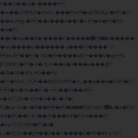
P��U�l�x{�^����Y
�w��=UF�3tw3~���x�qIå5Ag>�f�
��Ac@:�f��/���6��?�>-�#��r
�A�
��n�Szu��ӗ�'����C�����׻���z�����
�wx����ω������ y�������`c*
WxZ��� hШ�|Ψ����uRD^i���0�@%
[)DN�� 6� f[+U��E�3���y���]|
�Ƣ�08�.8% #Q��|
��!CnG_.��Bu'P�V_��g��B�FG�
�!A�>K���><����#
e�٤`[!$r�rXt!t�A��x� F�!
̮�qa=JU�<�b̃��Ұ�j��)����$dL΢�y�o�D
#4�j����/6���5#�H1l���
�ny1(��J�
(~j�,Q+��j��$��7����5�PD�99-y^D