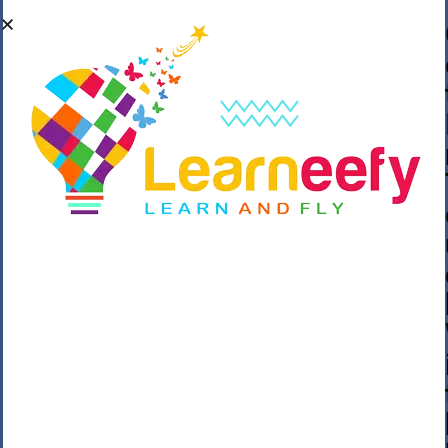
��o��C���ǡ���,����*�3��#eۧ_>\��z
�K{DQg�Ϯ��]u��3o�V~�/��@��??
����Y�]�s�n���s
h_��������/
����p��|
��^��������$��ٽ�P���~��4���Snn^
$ ����Ogy/|>ڿ|�I��'A�n��1�$�}
�__�ߝ�~�Α/'��8_@A�m~�Wѻ�ׯ�9|9+>�>�
=c"'��K���X�:��?j�ԫ��-
����������y���mK���?/
���|y���������_N $��!8w�//
���[��}��As���3�P�k��{_?
�_o�k�e����^8{��տ���޾���
i������2<�2��3>��Η�Ņz������:��^��
��_��~�9_Oz��9l�����O��Ż˗����
)�4޽��-����n�����y�^m��݆{ڧ�/
�o�m��"x�۝(�����Żo���Wm)��_~�S�