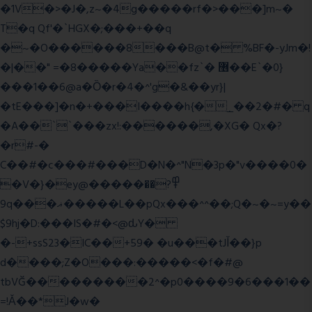
�1V�>�J�,z~�4g�����rf�>���]m~�
T�q Qf'�`HGX�;���+��q
�~�O������8���B@t� %BF�-yJm�!
�|��" =�8�����Ya��fz`� ޶��E`�0}
���1��6@a�Ȍ�r�4�^'g�&��yr}|
�tE���]�n�+���I����h{�_̣��2�#� q
�A��``���zx!:������,�XG� Qx�
?
�r#-�
C��#�c���#���D�N�^"N�3p�"v����0�
�V�}�ey@�����߾?��
9q���ޣ�����L��pQx���^^��;Q�~�~=y��
$9hj�D:���IS�#�<@ԃY�
�-+ssS23�IC��+59� �u���tJǏ��}p
d����;Z�O���:�����<�f�#@
tbVĞ���������2^�p0����9�6���1��
=!Ǎ��*J�w�