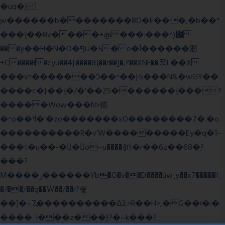
�uq�}
ֲw������b��������8O�E���,�b��*
���{��8v����+@���:���^)޾
���y��H�N�O�ףU�5� o�Ȉ������廻
+C����ŧ�cyu��4}����8{��r��]�,?��XNF��푺L��X
���v^�������כ��^��}5���N&�wGY��
����c�}��{�/�'��ZS�������{���?
�����Wow���N>糙
�^o��ߞ�'�zo�������xO��������7�.�o
����������R�v'W���������Ey�q�1~
���t�u��-�� o~u����{|ח֧�r��6z��68�?
���?
M����ݫ������Yb�O�v��D����ûw˯y��x7�����I_
�/��/��g��W��/��r?쵷
��]�~7߽����������Δ3;>R��H>,�G��ו�:�
���� `I���z���}?�~k���?