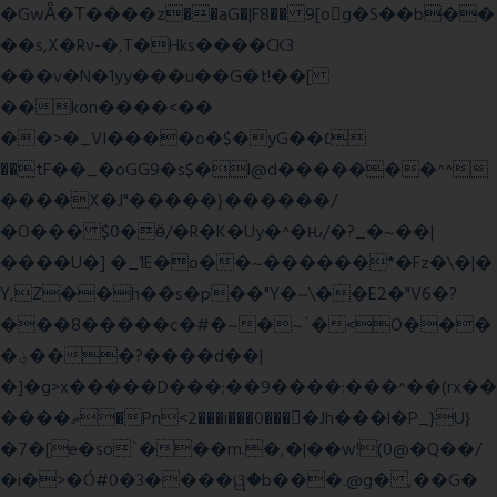
�GwǞ�Τ����z��aG�|F8�� 9[og�S��b��
��s,X�Rv-�,T�Hks����CK3
���v�N�1yy���u��G�t!��[
��kon����<��
��>�_VI����o�$�yG��׆
��tF��_�oGG9�s$�l@d�������^^
����X�J"�����}������/
�O��� $0�ӫ/�R�K�Uy�^�ԋ/�?_�~��|
����U�] �_1E�o��~������*�Fz�\�|�
Y,Z��h��s�p��"Y�~\��E2�"V6�?
���8�����c�#�~�~`�<O���
�؋���?����d��|
�]�g>x�����D���;��9����:���^��(rx��
����ޡ�Pn<2���i���0���𩆿�Jh���l�P_}U}
�7�[e�so`���m.�,�|��w!(0@�Q��/
�i�>�Ó#0�3����ୱ�b���.@g� ,��G�