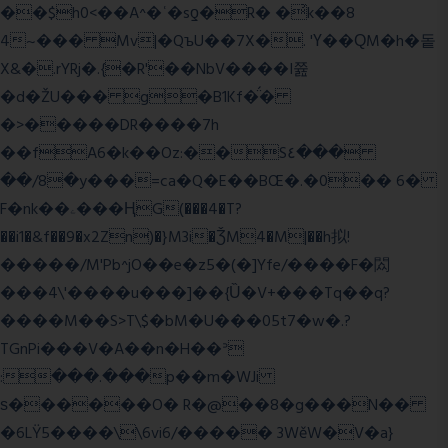
��$h0<��A^�ʿ�sƍ�R� �͗k��8
4~��� Mv|�QъU��7X�. 'Ү��ԚM�h�돝
X&�.rYRj�.{�R'��NbV����I쯆
�d�ŽU��� g�B1Kf�̈́�
�>�����DR����7h
��fA6�k�
�Oz:��S٤���
��/8�y���=ca�Q�E��BŒ�.�0�� 6�
F�nk��ۦ���ҢG(���4�T?
��i1�&f��9�x2Zn)�}M3i�ǮM4�M|��h拟!
�����/M'Pb^jO��e�z5�(�]Yfe/����F�閦
���4\'����u���]��{Ȕ�V+���Tq��q?
����M��S>T\$�bM�U���05t7�w�.?
TGnPi���V�A��n�H��ᐣ
:���.���p��m�WJi
ѕ������O� R�@��8�g���N��
�6LŸ5����\\6vi6/����� 3WěW�V�a}