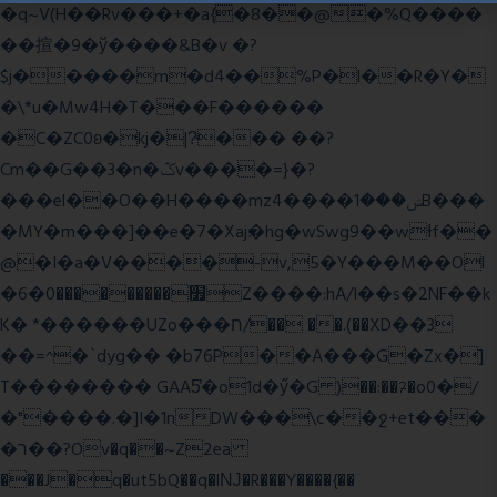
�q~V(H��Rv���+�a{�8��@�%Q����
��揎�9�ў����&B�v �?
$j�����m�d4��%P�l��R�Y�
�\*u�Mw4H�T���F������
�C�ZC0ʚ�kj�|?ͮ��� ��?
Cm��G��3�n�ݣv����=}�?
���el��O��H����mzݾ���1����4B���
�MY�m���]��e�7�Xaj׃�hg�wSwg9��wƗf��
@�I�a�V����-v,5�Y���M��Ol
�׿���������0�6Z����:hA/I��s�2NF��k
K� *������UZo���ח/�� ��.(��XD��3
��=^�`dyg�� �b76P��A���G�Zx�]
T�������� GAA5̔�o1d�ӳ�G )��:��ℱ�o0�/
�"����.�]I�1nDW���\c��ջ+et���
�ר��?Ov�q��~Z2ea
���J�q�ut5bQ��q�lǊ�R���Y����{��