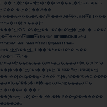
��':��L=2r.I�n��Fn&���ߩ�g~�˴K�]�35
Q��ׯ�|�{~��W:��
H���νa���a�W.�Az���U��0#iӤ�`T���
Y]4�3X�C���|
���0ХΫ5_�V���~�O�n�3�"�_�~U��Q
]����Y�����tH�?�M`��Y���5K�dl�Ъ꼼d
Y�z4����?^�������!le�|������f��e-
#ϙ�O�� :H1��`�%n�tf�Y�+w��
A��Ts4�
M:�{*��K�J��l��_r�,���J�t"�
��{�b��8,F�a�,�Q�][�-����*Ǝk,�"�6
�]�
��>��[�c$p��)g&��7\]�yM1��PSh�CL��P�
����՝��6�+�k�ơ�;-/4ƃ���a��
�>z��=8�-��`PT
��(�+w@ny�]I���t�I�LB��^g2�v�����
��ٕ�2�#