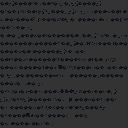
������/�˱z��?�}����� |
�C��gPB4��OT���bӟ>J=JN���w��b�
ʎv��E��ͫ��ͫLqN��ſ�W���ً����o/_��{ÛW
ї��Qx��_
�^�����&��l�������_�� Y>W�_�m+
�������y�����$ߵ����#HVz7���d���
����w��{������G�_��/
��LS��ӣ;5������*L����ʬw|<�L��,g77諒
���dK�����|t��m߼�Զ?}6���qb��_��u��
�~ f˛��j������WCcq~s������˽a�����
���<�;~y��,}
�A3u)�u�ͻ^��܌b���ڟ���7��x��{z�?
hg7�&W�����%\�䶷�{�t���:z��3>j��/
�>~�����x{�2>ξ�&��[C�ˮ�I���}
�G����՗�n��O����Z ^~��靟
�5>I����o�|wx*�؎/