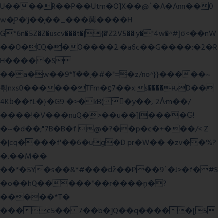
U����R��P��Utm�O]X��@`�A�Ann��0
w�͍P�'j��֛��_���䕟����H
G*6n�5Z�Z�uscv���t�|{�'Z2V5��:y�"4w�^#]σ<��nW
��O�CQ��O����2.�a6c��G����:�2�R
H�����S
��a�w��9*܂��ߌ�#�"=�z/no^}}�����~
쀢nxs0������TFm�ϛ7��x:s����ԋD��
4Kƀ��fL�}�G9 �>�kB(�ِy��, 2ᐿm��/
����!�V���nuQ�>��u��]|����Ġ!
�~�d��;"7B�B�f @�?��p�c�+���/< Z
�|cq����f'��6�ug�D pr�W�� �zv��%?
�.��M��
��*�5Y�s��&*#���ǆ��P��9`�J>�f�#S
�o��hQ�����"��r����ņ�?
�����*T�
���c5�� 7��b�]Q��q�����[5