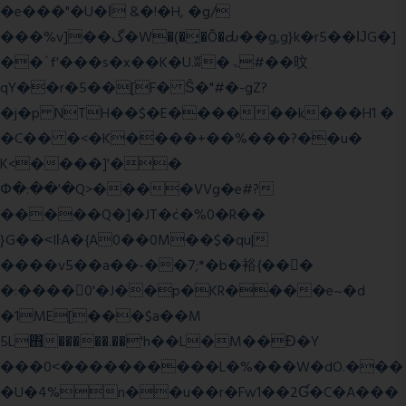
�e���"�U�ǀ &�!�H, �g/
���%v]��گ�W�(�̟�Õ�Ԃ��g,g}k�r5��ĲG�]
��`f'���s�x��K�U.ʬ�ۃ#��旼
qY��r�5��[F� Ŝ�"#�-gZ?
�j�p NTH��$�E������k���H1 �
�C�� �<�K����+��%���?��u�
K<����]'��
Փ�:��'�Q>����VVg�e#?
�����Q�]�JT�݁c�%0�R��
}G��˂IŀA�{A0��0M��$�qu|
����v5��a��-��7;*�b�裕{���ً
�:����0'�J��p�KR����e~�d
�1ME[���$a��M
5L΋�����.��'h��L�M��Ɖ�Y
���0˂����������L�%���W�dO.���
�U�4%n��u��r�Fw1��2Ɠ�C�A���