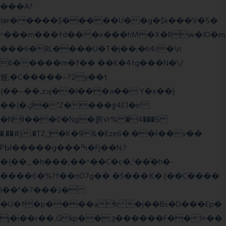
���A?
Iۭѡr�����$�����U��g�$k���V�5�
^���m���ߙd���x���hM�X�Rw�IO�m
���6�RL����U�T�j��;�h4:l�\n
6�����m�f�� ��K�4tg���N�\/
뷆;�C�����~?2y��t
{��~��,zvj��l���a�� Y�x��}
��{�ڮ�'Z����
ջ4E1�n'
�Nll���0�Ng�륽Vr% �4���5
�.��#}.�TZݩ�K�9&�Eze6�.��ŀ��v��
PЫ�����g���ߒ�Fj��N.?
�{��_�h���,��^��C�c�,'��ͦ�h�-
����6�%?f��nO7 g�� �S���:K�.(��C����
I��"�7 ���ڎ�
�U�f�p����ah �j��Bs�D���Ep�
j�i��r��,Gkp��.ҙ������F��1+��