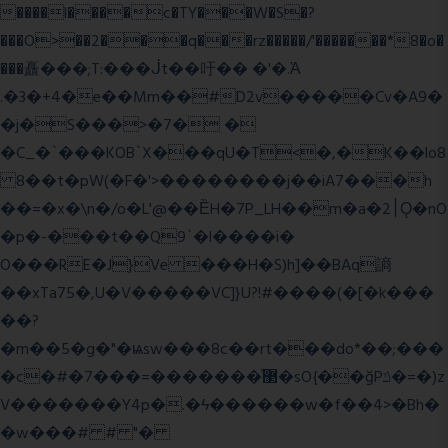
����l����c�TY���W�S�?
���O>��2���q���rz�����/'�������*8�o�
���矗���;T:���ᒎt��吁�� �'�.Ὰ
.�3�+4�e��Mm��#D2v�����Cv�A9�
�j�S���>�7� �
�C_�`���KOB`X���qU�T<�,�K��lo8
8��t�pW(�F�'>��������j��iA7���h
��=�x�\n�/o�L'@��ȄH�7P_LH��m�a�2׀Ǫ�nO
�p�-���t��Q9`�l����i�
O���RE�J}Ve ���H�S)h]��BAq謪
��xTa75�,U�V��
���VC]}U?!#��
��(�[�k���
��?
�m��5�g�"�ѩsw���8c��rt���do*��;���
�c�#�޳�ͯ������=���7�sO{��ğPݿ�=�)z
V�������Y4p�.�ϟ������w�f��4>�Bh�
�w���# # "�