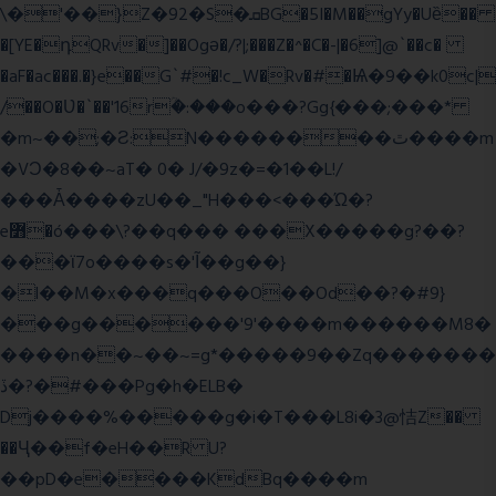
\�'��}Z�92�S�ܩBG�5I�M��gYy�Uȅ��
�[YE�դQRv�]��Ogə�/?|;���Z�^�C�-|�6]@`��c�
�aF�ac���.�}e��G`#�!c_W�Rv�#�Ѩ�9��k0c|
/��O�Ʋ�`��'16rؒ�:���o���?Gg{���;���*
�m~��;�Ƨ:N��������ٿ����m
�VϽ�8��~aT� 0� J/�9z�=�1��L!/
���Ǡ����zU��_"H���<���Ώ�?
e߻�ó���\?��q��� ���X�����g?��?
���ϊ7o����s�'Ĩ��g��}
�l��M�x���q���O��Od��?�#9}
���g������'9'����m������M8�
����n��~��~=g*�����9��Zq�������
ڏ�?�#���Pg�h�ELB�
Dj����%�����g�i�T���L8i�3@恄Z��
��Ҷ��f�eH��R U?
��pD�e����KdBq����m