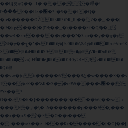
��Ϣ룟qQ��~f� � ��|�㽟�!
Ի���K��3ٓ�׸�?`�S��L�Q�-
�a������OЙ��<��?�":�_�I��7��_.���|
�R�|qy|���{�{11B;��_�\����Ef�Q8|i�_|
��w4�zm���.��q���"�3a.p��y��g�p
GJ�y��႑�*�uP����@[%0���h\&4@������}o^Vm^X
X���F]��aH���L�S9:4�l��=�@�jV�=�Dx��?
��h����|�!zu} H!Ī�P�i\{�����l 040y24H3lv��� �����
�Q�瀞
��vw�{qb�����6"���8ڻ�w����X��v
T�� @zK��'&K�G��cϑW����s޾��]|
?YF�� ?
O��>9�K�{;�������[��˝;��h6[��:w~e
���E�ۅl�\�`A�������p���A�,���
��x��p.9�"�'F|�O��i���
�`���iv7��e~l���Kx������[�O{��|