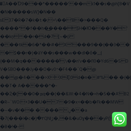
�A��Ɗ9���*�����'��mk1��s�@h[8�V
�N�����sW]�N��
sE 37�R�7�k�t:�;=\��'B�>���Q�
����*�f��h�͢����$H�Ю���Y�'
��kņ��r�d�7[~�(i
���tk�6�*��#�X'���9��{��3��
�$��r�)�āY��s���w��dl�ȏ�_;|
{��M�q�������̆;\��n'v��l10�Yd6�5D
V�5BO���Jy��O�v0^�F4��`Q�@
��@�4���>XXȨ0d�n�#%�� �{�|
��T� A�����*�-
��2͔�[��0�ܡq��(��&W:�4�N�=h�5��A'B2
�R~`WO:+3��U�7�9�x<��b�Fk��MW
�~�v�!�� ����ݧ��a
ّ�7(���l�c�)�۲QNlڙ�,�&�uOɣ���yP( z�D|
�B�!�-