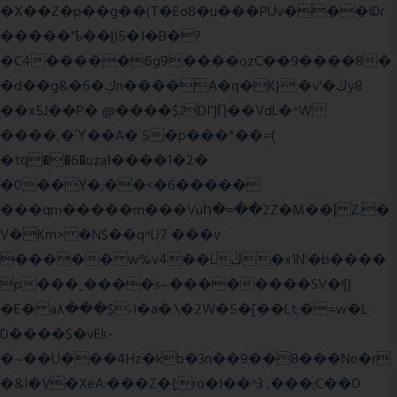
�X��Z�p��g��(T�Eo8�u���PUv���©r
�����"ҍ��|)5�J�B�?
�C4�����6g9����ozC��9����8�
�d��g&�6�ڮn����A�q�K}.�v'�ڭy8
��x5J��P� @����$JDI']Ƞ��VdL�^W
����,�Ύ��A� 5�p���*��=(
�tԛ��6�uzaІ����1�2�
�0��Y�;��<�6�����
���qm�����m���Vuհ�=��2Z�M��ɭ Z.�
V�Km> �N$��q^U7 �
��v
����� w%v4��Lڭ�x1N'�b����
p���˿����s~��������SV�![|
�E� a٨���$˖I�a�.\�2W�5�[��Lt;�=w�L
D����$�vEk-
�~��U���4Hz�kb�3n��9��8���No�r
�&I�V�XeA:���Z�{;ro�I��^3 ,���;C��D