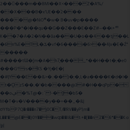
2�����m��8Ml��X<��� Z�A%/
��X���B�x'UE��֔2���
����@�NiO®�w� B�uv�p����
���P�*�I��qu��G��Z��� E��Z#~��i+ᄐ
K��7�A�2�N��ăa���U�ɢ��4��tj��L
�6n%E�TL�ݎ�vf�6���i�6>��4|x�E�Ź"
�����
#����tƜ�[m�A�h7̥���_*��H��t�;�e0
���G܊rs�֗KS �Yj�E�|
�#|Y��E��&>�.:��)�;�,L�a����K�d�I�
t�O͖z5��,�'�b����@3#�H��qPp�
��oڥ�%T@�::` !-�]�b5�
M�T�v�V����y��=��_�&|
σYfbP7Q�r���n7�j0C�T/�!RV��yP1;m�
L��'�@E��}0Y���wȹ�l�I&�t:+�[��nZ�6*��K:o
늵