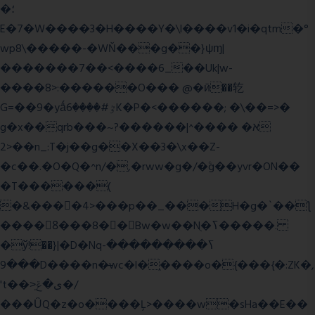
�؛
E�7�W����3�H����Y�\l����v1�i�qtm�°
wp8\�����-�WŇ���g��}ψɱ|
�������7��<���
�6_��Uk|w-
����8>:������O��� @�ӣ��䢀
G=��9�yǻٷ#����6K�P�<������; �\��=>�
g�x��qrb���~א� ����^|������?
2>��n_:T�j��g��X��3�\x��Z-
�c��.�O�Q�^n/�,�rww�g�/�ۧg��yvr�ON��
�T������(
�&����4>���p��_���H�g�`��ƪ
����8َ���8� �󳳦Bw�w��Nֻ�ߖ�����.
�ў!��}|�D�Nqߖ���������-
���9D����n�̶wc�l�֑����o�{���{�:ZK�,
't��>͍ى�ݝ�/
���ǙQ�z�o����Ļ>����w�sHa��E��