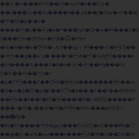
���=�i��M ���Ho�F��;}�
��L���U»��Xs����h��,u:R��[�w�=Y��8|
�'Y'��b�:�x�
�����L��i�b�*���[yO�G(�w����2�k
S���m�Oka<�ǻ�Ѿ�m!
�%�A�H�c�"N�~4/f��(@ʿr`���+T�5Ԇ��
�<t��g��a`q� ���Y� #��5iW[����n
�����'!L���Z�R�n�\�:��j���
Q�D:��Yk��s�/
�p�ʕ*���T�ؘ�2[I�ld�������3��m
�V�m�{I��jU�F��˭X�8��,�T��"��A{Y
��ls��F��\�����1�8�~M}L�����P
���<��:;��W��F�Fk%ʴ���p
��׫R]J�
�Rs����j�^H&@;2���yG�sO���ѬI�
��@�]~�w%�ஸz���n���,3�th�L1��Dt3�3(-