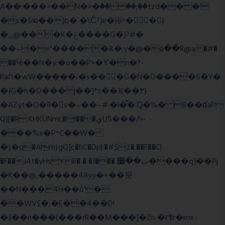
A��:���>��N�>�ٝ����;��tzd�� �!
�s�5ю��)b� �\Ĉ?)e�}B^��}
�_@���K�ݝ����G�)?#�
��~�="�����&�;y�@�۵��R@a�#�
��Ӵi��N�y;�o��P>�ϒ�n�?­
Raח�wW�����˫�s����N�O����6�Y�
�{G�h�O��� |��]*c��3(��٣}
�AZyt�O�R�v�~��~#.�l�̿�.Ԛ�%� 8��ʠaP
Q)[�R.KHKÙNmL�l���ېU5���/>-
���%x�P^C��W�
�ݙ�q�Am}gQ]c�hC�Dp|:�#$2�.��F��C|
�F��JAt�yHsY8� � �J��� ب��׼����q]��Pj
�K��@,�����48yy�+��됫
��N���4H��ů'�
��WV$�,�E��4��D!
�3��n���(���rR��M���]�Zn �ғ¶r�mx-