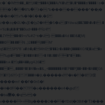
c�`�ۨWt��_�i;8����4[���A/'K�!u�U�*����zi'����ٵo�
�؆��8%� t�;*b��������*��j�
��m�:v%�1�E��,�$
z��zq�ůU�u]E�)yZ�Hׇ�5�a{�Ydwaȥ��Z��h�v�t.:�
='6z�q�;�r�*��ȍud>���<LH
�;ZY��r�9=s%#Z^ҡ�U}-���a�4d ��3&�[M|
��©��:��N; ,)2���(��M'
qS�3:5PS"8`a�\h�y�MhS�'��2r�x���h[����XGf�]�Ja�o
%@����9��M�8 <� R�U��V�*���c
���n⯸�q��4��yg426�
���_����Y�E�4Ɨ�ex�&_<�������#�EP��P[��<��H�A��[G6
�}6<] ���H�}L�����x'�k��83僒
����mf ��F�0n5�!
�H�0��T�o������n4�@ď
�ba޲�,�qv}�
v����+=Bg����2���YDd{�OB#�'Τ3���