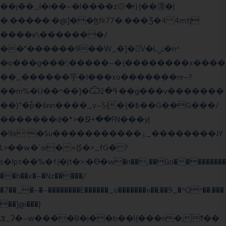
��j��_I�i��~�l����z۞�r}{��濎�|
�.�����:�@]��ɮfk77�.���Ʒ�4 4mt|
����e\�������/
��"������9��W_�]�ͮV�Lݽ�n^
�o���g���';�����~�{��������x����
��_������竽�I���xo�������nr~?
��m%�U��^��]�Ѿߟ�2��g���v�������
��}"�ٗp�6nn����_v~5{�{�߿��G��G���/
�������d�*>�Ջ+��FN���y|
�9x^�Su�����������ۏ_��������JY
L>��w�ˋoi�={$�>_fG� ?
s�Ipt��%�f{�|t�>:�ϴ�w�n��,��ûo���������
��h��x�~�Nz�����/
�7��_�~�~��������E������_o�������v��;��9_�^Q^��:���
��]@���}
ݏ_ʡ�~w����B�j��b��l{���n�;Ϯ��