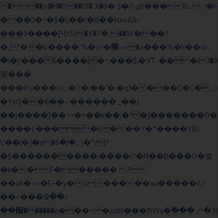
���y{�H�0��O!� X�о� $�0 gB���Bے-/�l-
���כ�^�$�\��r�8��kuuuUu-
���ӭ����[Ҷt5)�X�܉�7��W���?
�,"��b����,%�y>�޼~=�a���%�k��d؉
�I�į'��� 5����|�^:���$.�9Ͳ ·���IJ�0
荥���
���iFU���}u_�
�;��'�:�q1����C�C�_;i
�YyQ��6��~������_��}
��j����]��>>�>��k��;�"�]�������O�
����{ ����E���Y�*����Y䟞
\'��|�]�y�ݱ_�(�6�"\|?
�$����������;����r?�N��ϸ���O�볓
�k��F�|����� ?
��uR�~v�Fށ�y�G�����au�����ꑷ/
��=���Ջ��/
��՗������e���=�zεBJ���חWu�߰���˯/^�.N