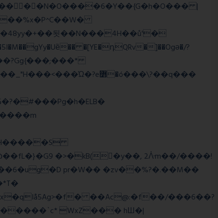
��o���?Gg{���;���*
q����m
�2�RH�����S
'��6�ug�D pr�W�� �zv��%?�.��M��
*T�
�qIå5Ag>�f� ��Ac@:�f��/���6��?