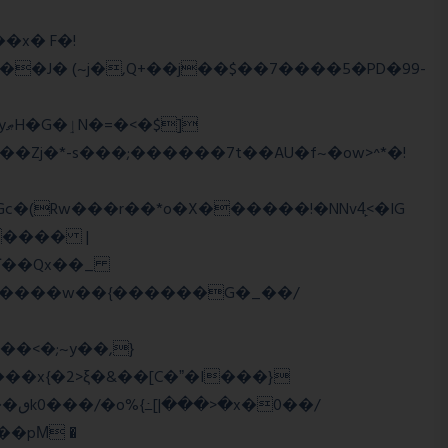
��J� (~j�,Q+��j��$��7����5�PD�99-
�Zj�*-s���;������7t� �AU�f~�ow>^*�!
���� |
Wї��Qx��_
�/