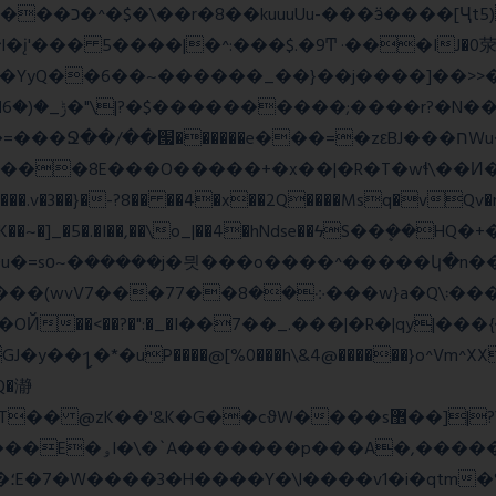
_;i�YyQ��6��~������_��}��j����]��>

~~A:N���.v�3��}�-?8�� ��4�x��2Q����Msq�vQv
�lK��~�]_�5�.�I��,��\o_|��4�hNdse��ϟS��ܷ��
�ܿ�����j�믯���o����^�����կ�n���������jv��
�*�uP����@[%0���h\&4@������}o^Vm^XX���F
�Q�瀞
�"�'F|�O��i���
ɱ|