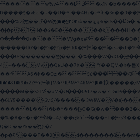
����� w%v4��Lڭ�x1N'�b����p���˿����s~��������SV�![|�E� a٨���$˖I�a�.\�2W�5�[��Lt;�=w�L
D����$�vEk-�~��U���4Hz�kb�3n��9��8�
���%v]��گ�W�(�̟�Õ�Ԃ��g,g}k�r5��ĲG�]��`f'���s�x��K�U.ʬ�ۃ#��旼qY��r�5��[F� Ŝ�"#�-gZ?
�j�p NTH��$�E������k���H1 �
Փ�:��'�Q>����VVg�e#?�����Q�]�J
�:����0'�J��p�KR����e~�d �1M
���0˂����������L�%���W�dO.����U
4~��� Mv|�QъU��7X�. 'Ү��ԚM�h�돝X
��fA6�k�
�Oz:��S٤��� ��/8�y���=ca�Q�E��BŒ�.�0�� 6� F�nk��ۦ���ҢG(���4�T?
��i1�&f��9�x2Zn)�}M3i�ǮM4�M|��h拟!�����/
����M��S>T\$�bM�U���05t7�w�.?TGnPi
�6LŸ5����\\6vi6/����� 3WěW�V�a}��
�����L��i�b�*���[yO�G(�w����2�k
�%�A�H�c�"N�~4/f��(@ʿr`���+T�5Ԇ�
Q�D:��Yk��s�/
�p�ʕ*���T�ؘ�2[I�ld�������3��m�V