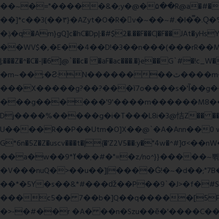
��~�="�����&�;y�@�۵��R@a�#���Ӵi��N�y;�o��P>�ϒ�n�?­Raח�
��]*c��3(��٣}�AZyt�O�R�v�~��~#.�l�̿�.Ԛ�%� 8��ʠaPQ)[�R.KHKÙNmL�l���ېU5���/>-���%x�P^C��W�
�ݙ�q�Am}gQ]c�hC�Dp|:�#$2�.��F��C|�F��JAt�yHsY8� � �J��� ب��׼����q]��Pj �K��@,�����48yy�+��됫��N���4H��ů'�
��WV$�,�E��4��D!�3��n���(���rR��M���]�Zn �ғ¶r�mx-\�'��}
|;���Z�^�C�-|�6]@`��c� �aF�ac���.�}e��G`#
�m~��;�Ƨ:N��������ٿ����m�VϽ�8��~aT� 0� J/�9z�=�1��L!/���Ǡ����zU��_"H���<���Ώ�?e߻�ó���\?��q���
���X�����g?��?���ϊ7o����s�'Ĩ��g
���g������'9'����m������M8�����n��~
Dj����%�����g�i�T���L8i�3@恄Z�� 
U����R��P��Utm�O]X��@`�A�Ann��0 
G*6n�5Z�Z�uscv���t�|{�'Z2V5��:y�"4w
��a�w��9*܂��ߌ�#�"=�z/no^}}�����~쀢nxs0������TFm�ϛ7��x:s����ԋD��4Kƀ��fL�}�G9 �>�kB(�ِy��, 2ᐿm��/����!
�V���nuQ�>��u��]|����Ġ!�~�d��;"7B
��*�5Y�s��&*#���ǆ��P��9`�J>�f�
���c5�� 7��b�]Q��q�����[5P�
�>-�#��r �A� ��n�Szu��ӗ�'����C�����׻���z������wx����ω������ y�������`c* WxZ