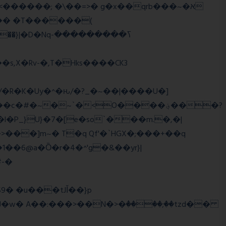
,X�Rv-�,T�Hks����CK3
�R�K�Uy�^�ԋ/�?_�~��|����U�]
#�~�~`�<O����؋���?
���]m~� T�q Qf'�`HGX�;���+��q
#-�
w� A��:���>��N�>�ٝ����;��tzd��