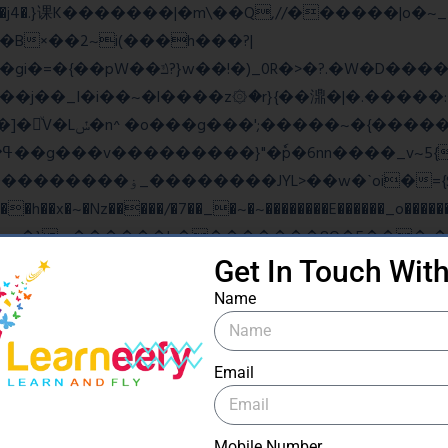
B×��2~i(���h���?|
�gi�=
�{��pW��ݿ?}w��!�)_0R�>�?.�W�D�����u���j�{o$A֏F�o�O��O�j�|
���_������竽
�ˋoi�={$�>_fG� ?
��x�~�Nz�����/�7��_�~�~��������E������_o�������
Get In Touch Wit
ow���N>糙
Name
Email
ۧ_>\��z�K{DQg�Ϯ��]u��3o�V~�/��@��?
Mobile Number