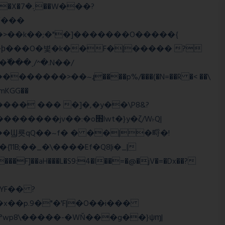
>�>��k��;�"�]�������O�����{
�mKGG��
HQ�+���� ��� �]�,�y��\P8&?
:�o׫lwt�}y�ζ/W˫Q|
]��aH���L�S9:4�l��=�@�jV�=�Dx��?