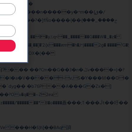
��
�/
^��� �Mf��
��˛��[�'2{x���ϰm�h�J^)����2g� ����'G�!ֻ
��?Cm��G��3�n�ݣv����=}�?
z�����/'�������*8�o����矗���;T:���ᒎt��吁��