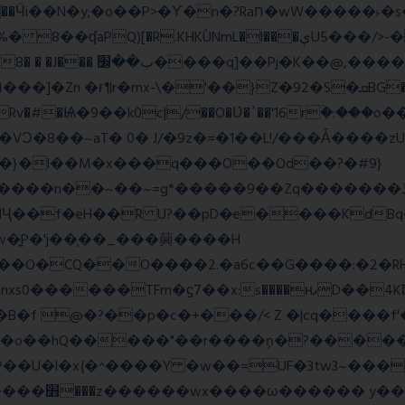
wW�����˫�s����N�O����6�Y��{G�h�O��� |
Z�92�S�ܩBG�5I�M��gYy�Uȅ�� �[YE�դQRv�]��Ogə�/?
�!c_W�Rv�#�Ѩ�9��k0c|/��O�Ʋ�`��'16rؒ�:�
��}�l��M�x���q���O��Od��?�#9}
��~=g*�����9��Zq�������ڏ�?�#���Pg�h�ELB�
��Ҷ��f�eH��R U?��pD�e����KdB
w�͍P�'j��֛��_���䕟����H
�^#]σ<��nW��O�CQ��O����2.�a6c��G����:
�B�f @�?��p�c�+���/< Z �|cq����f
#S�o��hQ�����"��r����ņ�?�����
�U�l�x{�^����Y �w��=UF�3tw3~���x
��� hШ�|