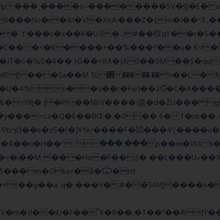
��No�r�&I�V�XeA:���Z�{;ro�I��^3 ,���
 �C�� �<�K����+��%���?��u� K<
T�݁c�%0�R�� }G��˂IŀA�{A0��0M��$�qu|
E[���$a��M 5L΋�����.��'h��L�
�4%n��u��r�Fw1��2Ɠ�C�A�����
&�.rYRj�.{�R'��NbV����I쯆�d�ŽU��� 
M'Pb^jO��e�z5�(�]Yfe/����F�閦���4\'����u
���V�A��n�H��ᐣ :���.���p��m�
�=�i��M ���Ho�F��;}� ��L���U»��Xs
S���m�Oka<�ǻ�Ѿ�m!
��<t��g��a`q� ���Y� #��5iW[����n�
�m�{I��jU�F��˭X�8��,�T��"��A{Y
�