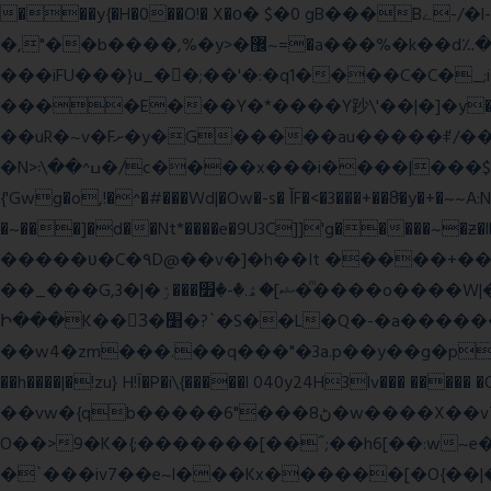
���y{�H�0��O!� X�о� $�0 gB���Bے-/�l-���כ�^�$�\��r�8��kuuuUu-���ӭ����[Ҷt5)�X�܉�7��W���?
�,"��b����,%�y>�޼~=�a���%�k��d؉�I�į'��� 5����|�^:���$.�9Ͳ ·���IJ�0荥���
���iFU���}u_�
�;��'�:�q1����C�C�
����E���Y�*����Y䟞\'��|�]�y�ݱ_�(�6�"\|?�$����������;����r?�N��ϸ���O�볓�k��F�|����� ?
��uR�~v�Fށ�y�G�����au�����ꑷ/��=���Ջ��/��՗������e���=�zεBJ���חWu�߰���˯/^�.N��/
�N>ߎ^��\܃�/c����x���i����|���$���ܿ8E���O�����+�x��|�R�T�wɬ\� �И��������>��~ɻ����p%/���(�N=��R �< ��\
{'Gwg�o,!�^�#���Wd|�Ow�-s� ĬF�<�3���+��8ͣ�y�+�
�~���]�d��Nt*����e�9U3C]]'g�����~�ƶ
�����ʋ�C�۹D@��v�]�h��It �����+��u�=sο~
��_���G,3�|�ޝ]�ۿ.�-�׿���ۯ�ͫ����o����W|���(wvV܀��8��77���7���w}a�Q\܃����Ϣ룟qQ��~f� � ��|�㽟�!
Ի���K��3ٓ�׸�?`�S��L�Q�-�a������OЙ��<��?�":�_�I��7��_.���|�R�|qy|���{�{11B;��_�\����Ef�Q8|i�_|
��w4�zm���.��q���"�3a.p��y��g�pGJ�y��႑
��h����|�!zu} H!Ī�P�i\{�����l 040y24H3lv��� ����� 
��vw�{qb�����6"���8ڻ�w����X��vT�� @zK��'&K�G��cϑW����s޾��]|?YF�� ?
O��>9�K�{;�������[��˝;��h6[��:w~e���E�ۅl�\�`A�������p���A�,�����x��p.9
�`���iv7��e~l���Kx������[�O{��|�؛E�7�W����3�H����Y�\l����v1�i�qtm�°wp8\�����-�WŇ���g��}ψ