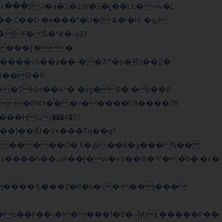
;C��D �e���"�U�ǀ &�!�H, �g/
����]'��
����v5��a��-��7;*�b�裕{���ً
M��Ɖ�Y
$h0<��A^�ʿ�sƍ�R� �͗k��8
g�B1Kf�̈́� �>�����DR����7h
���]��{Ȕ�V+���Tq��q?
WJi ѕ������O� R�@��8�g���N��
����h��,u:R��[�w�=Y��8|�'Y'��b�:�x�
����'!L���Z�R�n�\�:��j���
�ls��F��\�����1�8�~M}L�����P��