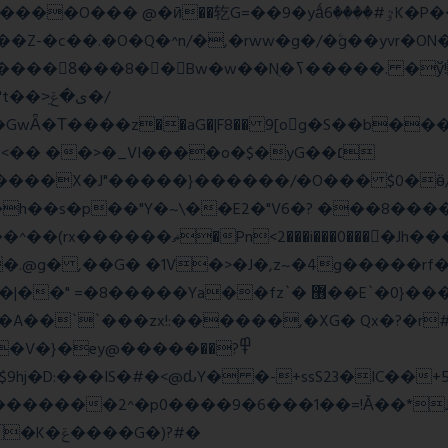
=��9�yǻٷ#����6K�P�<������; �\��=>� g�x��qrb���~א�
Nֻ�ߖ�����. �ў!��}|�D�Nqߖ���������-
�Τ����z��aG�|F8�� 9[og�S��b����s
�� ��>�_VI����o�$�yG��׆
����X�J"�����}������/�O��� $0�ӫ/
h��s�p��"Y�~\��E2�"V6�? ���8�����c�
l�P_}U}�7�[e�so`���m.�,�|
.@g� ,��G� �1V�>�J�,z~�4g�����rf�>
z`� ޶��E`�0}���1��6@a�Ȍ�r�4�^'g�&��yr}|
�A��``���zx!:������,�XG� Qx�
?�r
�}�ey@�����߾?��
������2^�p0����9�6���1��=!Ǎ��*J�
�G�)?#�