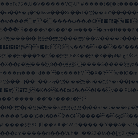
��xTa75�,U�V��
���VC]}U?!#��
��(�[�k����
�m��5�g�"�ѩsw���8c��rt���do*��;����c�#�޳�ͯ������=���7�sO{��ğPݿ�=�)zV�������Y4p�.�ϟ�
�w���# # "� ����ώ��:�CJ���T��je���C�
���5i����s?�N��?�ϼ=����em�H���?{�/�� �_<H��pC"P�{�_� �G0��gj�;����������-���i�i,�:?
Zß����l�`����Z��W����z����3c�Qt������ן��������|{�c:
��.�����f{%|>���c1K|ئ��?�>����?���m���|<�>~��|�}����i�������ѫ�V~��.x�� ,��
>�����'8���F)8K�� �X��pN@ڇKv�ܝ�2���Î;�+����gp88Ѓ��>$��g�� �D�N-~|
�X��p����8��]S����S����!yz�
^���m���ߙd���x���hM�X�Rw�IO�m���6�RL����U�T�j��;�h4:l�\n 6�����m�f�� ��K�4tg���N�\/뷆;�C�����~?
�.��#}.�TZݩ�K�9&�Eze6�.��ŀ��v�� PЫ�����g���ߒ�Fj��N.?�{��_�h���,��^��C�c�,'��ͦ�h�-����6�%?f��nO7 g�� �S���:K�.
(��C���� I��"�7 ���ڎ�
�U�f�p����ah �j��Bs�D���Ep�
����"ҍ��|)5�J�B�?�C4�����6g9����ozC��9����8��d��
@����$JDI']Ƞ��VdL�^W ����,�Ύ��A� 5
���qm�����m���Vuհ�=��2Z�M��ɭ Z.�V�