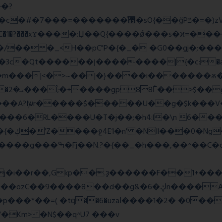
�?
�����w�f��4>�Bh�
1�?���xϫ����:Џ��Q{����ǿ���s�ϰ=������
�a >�4��|��|�W>��wonf���
��A?Iۭѡr�����$�����U��g�$k���V
2y��t {��~��,zvj��l���a�� Y�x��}��{�ڮ�'Z����
ջ4E1�n' �Nll���0�Ng
j�i��r��,Gkp��.ҙ������F��1+���
g&�6�ڮn����A�q�K}.�v'�ڭy8 ��x5J��P�
�p���*��=( �tԛ��6�uzaІ����1�2� �0�
Km> �N$��q^U7 �
��v