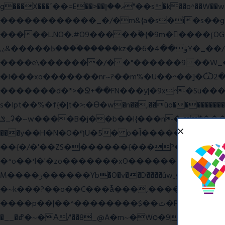
g���X���ߴ��=E��>��އ��ן"��s�k��o^��W��w�j4�.}课K�������|�m\��Q,//������|o�~_�X|������՗�7��/F���6��|��u8�=����߼�޾��?
������������_�/�m&{a�s�i�s��g�
�����L.NO�.#O9�����ۙ�{�9m��ً���ӷOG
߿�����&ۻ����ۛ�����kz��ۋ��4�6Y�_��/��j��_I�i��~�l����z۞�r}{��濎�|�.�����:�@]��ɮfk77�.���Ʒ�4 4mt|
����e\�������/��"������9��W_�]�ͮV�Lݽ�n^ �o���g���';�����~�{��������x���
�I���xo�������nr~?��m%�U��^��]�Ѿߟ�2��g���v���������}"�ٗp�6nn����_v~5{�{�߿��G��G���/
�������d�*>�Ջ+��FN���y|�9x^�Su�����������ۏ_��������JYL>��w
s�Ipt��%�f{�|t�>:�ϴ�w�n��,��ûo�����������h
ݏ_ʡ�~w����B�j��b��l{���n�;Ϯ���uq�} ֲw������b��������8O�E���,�b��*���{��8v����+@���:���^)޾
���y��H�N�O�ףU�5� o�Ȉ������廻+C����ŧ�cyu��4}����8{��r��]�,?��XNF��푺L��X ���v^�������כ��^��}5���N&�wGY������c�}
��{�/�'��ZS�������{���?�����W
�^o��ߞ�'�zo�������xO��������7�.�o����������R�v'W���������Ey�q�1~���t�u��-�� o~u����{|ח֧�r��6z��68�?���?
M����ݫ������Yb�O�v��D����ûw˯y��x7�����I_�/��/��g��W��/��r?쵷��]�~7߽����������Δ3;>R��H>,�G��ו�:����� `I���z���}?
�~k���?��o��C���ǡ���,����*�3��#e
����p��|��^��������$��ٽ�P���~��4���Snn^$ ����Ogy/|>ڿ|�I��'A�n��1�$�}
�__�ߝ�~�Α/'��8_@A�m~�Wѻ�ׯ�9|9+>�>�=c"'��K���X�:��?j�ԫ��-����������y���mK���?/