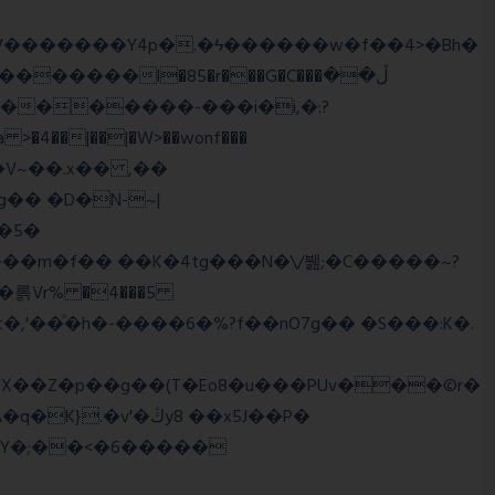
����l�85�r���G�C���ڵ��
�5�
�륽Vr% �4���5
X��Z�p��g��(T�Eo8�u���PUv���©r�
�Y�;��<�6�����