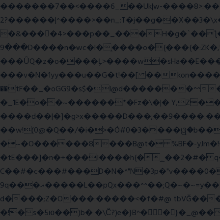
�������7��<���
�6_��Uk|w-����8>:������O��� @�ӣ��䢀G
����^|������?2>��n_:T�j��g��X��3�\x��Z-�c��.�O�Q�^n/�,�rww�g�/�ۧg��yvr�ON�� �T������(
�&����4>���p��_���H�g�`��ƪ����8َ���8� �󳳦Bw�w��
���9D����n�̶wc�l�֑����o�{���{�:ZK�,'t��>͍ى�ݝ�/
���ǙQ�z�o����Ļ>����w�sHa��E���GwǞ
���v�N�1yy���u��G�t!��[ ��kon����<
��tF��_�oGG9�s$�l@d�������^^
�_1E�o��~������*�Fz�\�|� Y,Z��
����d��|�]�g>x�����D���;��9����:���^��(rx������ޡ�Pn<2���i���0���𩆿�Jh���
��w!(0@�Q��/�i�>�Ó#0�3����ୱ�b���
�~�O������8���B@t� %BF�-yJm�!�|��" =�8�����Ya��f
�tE���]�n�+���I����h{�_̣��2�#� q
C��#�c���#���D�N�^"N�3p�"v����0��V
9q���ޣ�����L��pQx���^^��;Q�~�~=y��$9hj�D:���IS�#�<@ԃY� �-+ssS23�IC��+59� �u���tJǏ��}p
d����;Z�O���:�����<�f�#@ tbVĞ���
�!�s�5ю��)b� �\Ĉ?)e�}B^��}�_@���K�ݝ���