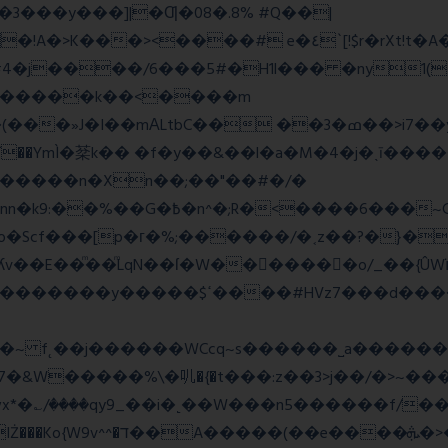
E�3���y���]|�Ƣ�08�.8% #Q��|
<����# e�٤`[!$r�rXt!t�A��x� F�!
�D#4�j����/6���5#�H1l��� �ny1(
tbC�� ��3�ߘ��>i7��yޠH�G�ٳN�=�<�$]
mÌ�棻k�� �f�y��&��l�a�M�4�j�ˎī�����
������n�Xn��;��"��#�/�
Rw���r��*o�X������!�NNv4̙<�IG
o�Scf���[p�г�%;������/�˱z��?�}�
ʎv��E��ͫ��ͫLqN��ſ�W���ً����o/_��{Û
��d�������w��{������G�_��/
_��i�˻��W���n5������f/���ٯk0���/�o%{߸[|���>�x�0�
�e����ܞ�>��pΜ �