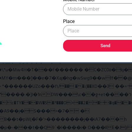
�As���3�P�k��{_?�_o�k�e����^8{��տ���޾�
�9l�����O��Ż˗����)�4޽��-����n�����y�^m��݆{ڧ
Place
ػq<��_������G���W�_�z�
w��7oh� )Bw���� r@e�Q��:����V�b �{�>¾����
Send
�揎�9�ў����&B�v �?
4H�T���F������ �C�ZC0ʚ�kj�|?ͮ��� 
�]I�1nDW���\c��ջ+et����ר��?Ov�q��~Z2ea
���c�TY���W�S�?���O>��2���q���r
v�A9��j�S���>�7� �
8 8��t�pW(�F�'>��������j��iA7���h