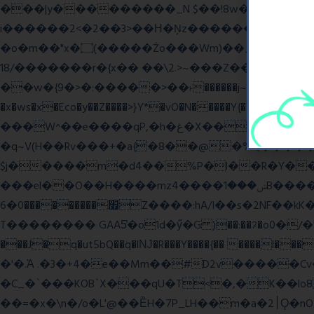
���|y���������_N $��!8w�//���[��}�
i������2<�2��3>��Η�Ņz������:��^����_��~�9_Oz�
�o�m��"x�۝(�����Żo���Wm)��_~�S� �������{z�on����}�����Q�z�y{����}|q��,e�ݷb�~|��?�]fŇo����ݗ����_���}��}
��/18�����r�{x�� ��\2.>~���Z��o�� �S�{-ٽn�;�'����o{�պ�-w/
��w�{9�>�:�����>��˫������j~Y��J�>���g�+���ׯ/W��/>]�ݼzN��Wʗ�6��>�?_} �s��GwW_�d���A��_. ��l�y
�x�ws�x�Eco�y��Z����>}Y*�vO�N�����Y{����Q����
���W^��e����qP,�h�غ�X�� ~� d����A�/iVi�Z>�'%��� ��=6��� p0��볋��:�5���OX�(��
�q~V(H��Rv���+�a{�8��@�%Q�����
$j�����m�d4��%P�l��R�Y��\*u�Mw
���el��O��H����mzݾ���1����4B����MY�m���]��e�7�Xaj׃�hg�wSwg9��wƗf��@�I�a�V����-v,5�Y���M��Ol�
׿���������0�6Z����:hA/I��s�2NF��kK� *������UZo���ח/�� ��.(��XD��3 ��=^�`dyg�� �b76P��A���G�Zx�]
T�������� GAA5̔�o1d�ӳ�G )��:��ℱ�o0�/�"����.
���J�q�ut5bQ��q�lǊ�R���Y����{�� ����l�
�'�.Ὰ .�3�+4�e��Mm��#D2v�����C
�C_�`���KOB`X���qU�T<�,�K��lo
��=�x�\n�/o�L'@��ȄH�7P_LH��m�a�2׀Ǫ�nO�p�-���t��Q9`�l����i� O���RE�J}Ve ���H�S)h]��BAq謪