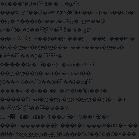
�e���"�U�ǀ &�!�H, �g/
���%v]��گ�W�(�̟�Õ�Ԃ��g,g}k�r5��ĲG�]
��`f'���s�x��K�U.ʬ�ۃ#��旼
qY��r�5��[F� Ŝ�"#�-gZ?
�j�p NTH��$�E������k���H1 �
�C�� �<�K����+��%���?��u�
K<����]'��
Փ�:��'�Q>����VVg�e#?
�����Q�]�JT�݁c�%0�R��
}G��˂IŀA�{A0��0M��$�qu|
����v5��a��-��7;*�b�裕{���ً
�:����0'�J��p�KR����e~�d
�1ME[���$a��M
5L΋�����.��'h��L�M��Ɖ�Y
���0˂����������L�%���W�dO.���
�U�4%n��u��r�Fw1��2Ɠ�C�A���