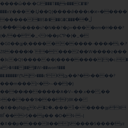
����ώ��:�CJ���T��je���C�1�?
���xϫ����:Џ��Q{����ǿ���s�ϰ=�����
�����l�85�r���G�C���ڵ��
���5i����s?�N��?�ϼ=����em�H���?
{�/�� �_<H��pC"P�{�_�
�G0��gj�;����������-���i�i,�:?
Zß����l�`����Z��W����z���
�3c�Qt������ן��������|{�c:�
a >�4��|��|�W>��wonf���
��.�����f{%|>���c1K|ئ��?�>����?
���m���|<�>~��|�}
����i�������ѫ�V~��.x�� ,��
>�����'8���F)8K��
�X��pN@ڇKv�ܝ�2���Î;�+����gp8
8Ѓ��>$��g�� �D�N-~|
�X��p����8��]S����S����!yz