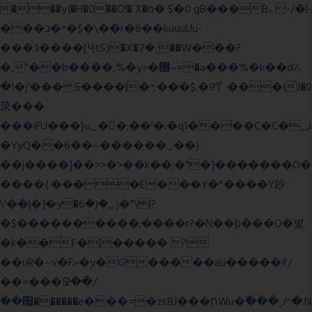
���y{�H�0��O!� X�о� $�0 gB���Bے-/�l-
���כ�^�$�\��r�8��kuuuUu-
���ӭ����[Ҷt5)�X�܉�7��W���?
�,"��b����,%�y>�޼~=�a���%�k��d؉
�I�į'��� 5����|�^:���$.�9Ͳ ·���IJ�0
荥���
���iFU���}u_�
�;��'�:�q1����C�C�_;i
�YyQ��6��~������_��}
��j����]��>>�>��k��;�"�]�������O�
����{ ����E���Y�*����Y䟞
\'��|�]�y�ݱ_�(�6�"\|?
�$����������;����r?�N��ϸ���O�볓
�k��F�|����� ?
��uR�~v�Fށ�y�G�����au�����ꑷ/
��=���Ջ��/
��՗������e���=�zεBJ���חWu�߰���˯/^�.N