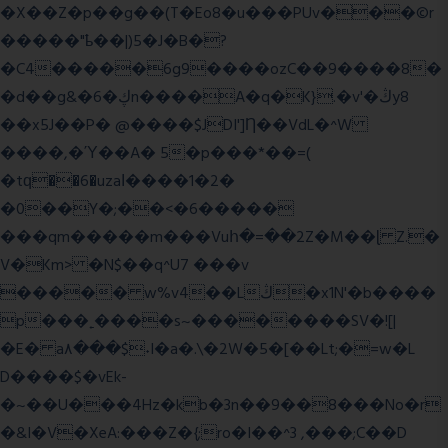
�X��Z�p��g��(T�Eo8�u���PUv���©r
�����"ҍ��|)5�J�B�?
�C4�����6g9����ozC��9����8�
�d��g&�6�ڮn����A�q�K}.�v'�ڭy8
��x5J��P� @����$JDI']Ƞ��VdL�^W
����,�Ύ��A� 5�p���*��=(
�tԛ��6�uzaІ����1�2�
�0��Y�;��<�6�����
���qm�����m���Vuհ�=��2Z�M��ɭ Z.�
V�Km> �N$��q^U7 �
��v
����� w%v4��Lڭ�x1N'�b����
p���˿����s~��������SV�![|
�E� a٨���$˖I�a�.\�2W�5�[��Lt;�=w�L
D����$�vEk-
�~��U���4Hz�kb�3n��9��8���No�r
�&I�V�XeA:���Z�{;ro�I��^3 ,���;C��D