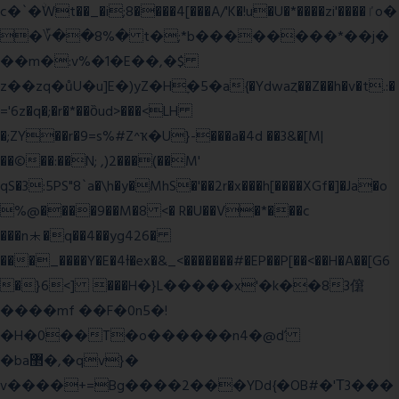
c�`�ۨWt��_�i;8����4[���A/'K�!u�U�*����zi'����ٵo�
�؆��8%� t�;*b��������*��j�
��m�:v%�1�E��,�$
z��zq�ůU�u]E�)yZ�Hׇ�5�a{�Ydwaȥ��Z��h�v�t.:�
='6z�q�;�r�*��ȍud>���<LH
�;ZY��r�9=s%#Z^ҡ�U}-���a�4d ��3&�[M|
��©��:��N; ,)2���(��M'
qS�3:5PS"8`a�\h�y�MhS�'��2r�x���h[����XGf�]�Ja�o
%@����9��M�8 <� R�U��V�*���c
���n⯸�q��4��yg426�
���_����Y�E�4Ɨ�ex�&_<�������#�EP��P[��<��H�A��[G6
�}6<] ���H�}L�����x'�k��83僒
����mf ��F�0n5�!
�H�0��T�o������n4�@ď
�ba޲�,�qv}�
v����+=Bg����2���YDd{�OB#�'Τ3���