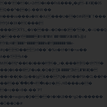
��':��L=2r.I�n��Fn&���ߩ�g~�˴K�]�35
Q��ׯ�|�{~��W:��
H���νa���a�W.�Az���U��0#iӤ�`T���
Y]4�3X�C���|
���0ХΫ5_�V���~�O�n�3�"�_�~U��Q
]����Y�����tH�?�M`��Y���5K�dl�Ъ꼼d
Y�z4����?^�������!le�|������f��e-
#ϙ�O�� :H1��`�%n�tf�Y�+w��
A��Ts4�
M:�{*��K�J��l��_r�,���J�t"�
��{�b��8,F�a�,�Q�][�-����*Ǝk,�"�6
�]�
��>��[�c$p��)g&��7\]�yM1��PSh�CL��P�
����՝��6�+�k�ơ�;-/4ƃ���a��
�>z��=8�-��`PT
��(�+w@ny�]I���t�I�LB��^g2�v�����
��ٕ�2�#