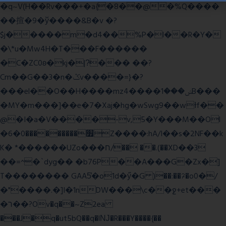
�q~V(H��Rv���+�a{�8��@�%Q����
��揎�9�ў����&B�v �?
$j�����m�d4��%P�l��R�Y�
�\*u�Mw4H�T���F������
�C�ZC0ʚ�kj�|?ͮ��� ��?
Cm��G��3�n�ݣv����=}�?
���el��O��H����mzݾ���1����4B���
�MY�m���]��e�7�Xaj׃�hg�wSwg9��wƗf��
@�I�a�V����-v,5�Y���M��Ol
�׿���������0�6Z����:hA/I��s�2NF��k
K� *������UZo���ח/�� ��.(��XD��3
��=^�`dyg�� �b76P��A���G�Zx�]
T�������� GAA5̔�o1d�ӳ�G )��:��ℱ�o0�/
�"����.�]I�1nDW���\c��ջ+et���
�ר��?Ov�q��~Z2ea
���J�q�ut5bQ��q�lǊ�R���Y����{��