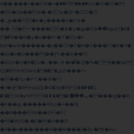
A��:���>��N�>�ٝ����;��tzd�� �!
�s�5ю��)b� �\Ĉ?)e�}B^��}
�_@���K�ݝ����G�)?#�
��~�="�����&�;y�@�۵��R@a�#�
��Ӵi��N�y;�o��P>�ϒ�n�?­
Raח�wW�����˫�s����N�O����6�Y�
�{G�h�O��� |��]*c��3(��٣}
�AZyt�O�R�v�~��~#.�l�̿�.Ԛ�%� 8��ʠaP
Q)[�R.KHKÙNmL�l���ېU5���/>-
���%x�P^C��W�
�ݙ�q�Am}gQ]c�hC�Dp|:�#$2�.��F��C|
�F��JAt�yHsY8� � �J��� ب��׼����q]��Pj
�K��@,�����48yy�+��됫
��N���4H��ů'�
��WV$�,�E��4��D!
�3��n���(���rR��M���]�Zn �ғ¶r�mx-