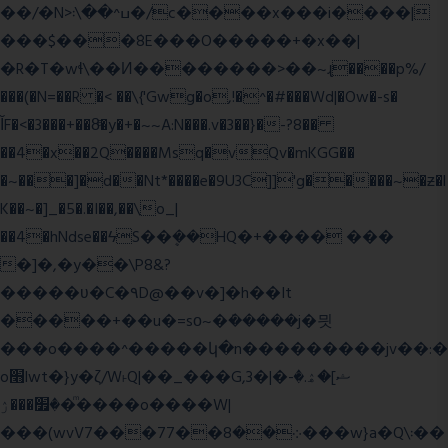
��/�N>ߎ^��\܃�/c����x���i����|
���$���ܿ8E���O�����+�x��|
�R�T�wɬ\� �И��������>��~ɻ����p%/
���(�N=��R �< ��\{'Gwg�o,!�^�#���Wd|�Ow�-s�
ĬF�<�3���+��8ͣ�y�+�~~A:N���.v�3��}�-?8��
��4�x��2Q����Msq�vQv�mKGG��
�~���]�d��Nt*����e�9U3C]]'g�����~�ƶ�l
K��~�]_�5�.�I��,��\o_|
��4�hNdse��ϟS��ܷ��HQ�+���� ���
�]�,�y��\P8&?
�����ʋ�C�۹D@��v�]�h��It
�����+��u�=sο~�ܿ�����j�믯
���o����^�����կ�n���������jv��:�
o׫lwt�}y�ζ/W˫Q|��_���G,3�|�ޝ]�ۿ.�-
�׿���ۯ�ͫ����o����W|
���(wvV܀��8��77���7���w}a�Q\܃��