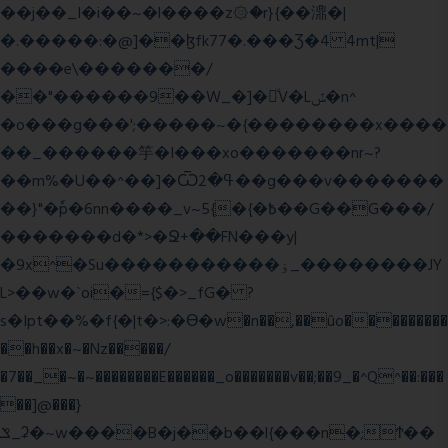
��j��_I�i��~�l����z۞�r}{��濎�|
�.�����:�@]��ɮfk77�.���Ʒ�4 4mt|
����e\�������/
��"������9��W_�]�ͮV�Lݽ�n^
�o���g���';�����~�{��������x����
��_������竽�I���xo�������nr~?
��m%�U��^��]�Ѿߟ�2��g���v�������
��}"�ٗp�6nn����_v~5{�{�߿��G��G���/
�������d�*>�Ջ+��FN���y|
�9x^�Su�����������ۏ_��������JY
L>��w�ˋoi�={$�>_fG� ?
s�Ipt��%�f{�|t�>:�ϴ�w�n��,��ûo���������
��h��x�~�Nz�����/
�7��_�~�~��������E������_o�������v��;��9_�^Q^��:���
��]@���}
ݏ_ʡ�~w����B�j��b��l{���n�;Ϯ��