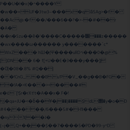
P��U�l�x{�^����Y
�w��=UF�3tw3~���x�qIå5Ag>�f�
��Ac@:�f��/���6��?�>-�#��r
�A�
��n�Szu��ӗ�'����C�����׻���z�����
�wx����ω������ y�������`c*
WxZ��� hШ�|Ψ����uRD^i���0�@%
[)DN�� 6� f[+U��E�3���y���]|
�Ƣ�08�.8% #Q��|
��!CnG_.��Bu'P�V_��g��B�FG�
�!A�>K���><����#
e�٤`[!$r�rXt!t�A��x� F�!
̮�qa=JU�<�b̃��Ұ�j��)����$dL΢�y�o�D
#4�j����/6���5#�H1l���
�ny1(��J�
(~j�,Q+��j��$��7����5�PD�99-y^D