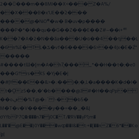
2�����m��8Ml��X<��� Z�A%/
��X���B�x'UE��֔2���
����@�NiO®�w� B�uv�p����
���P�*�I��qu��G��Z��� E��Z#~��i+ᄐ
K��7�A�2�N��ăa���U�ɢ��4��tj��L
�6n%E�TL�ݎ�vf�6���i�6>��4|x�E�Ź"
�����
#����tƜ�[m�A�h7̥���_*��H��t�;�e0
���G܊rs�֗KS �Yj�E�|
�#|Y��E��&>�.:��)�;�,L�a����K�d�I�
t�O͖z5��,�'�b����@3#�H��qPp�
��oڥ�%T@�::` !-�]�b5�
M�T�v�V����y��=��_�&|
σYfbP7Q�r���n7�j0C�T/�!RV��yP1;m�
L��'�@E��}0Y���wȹ�l�I&�t:+�[��nZ�6*��K:o
늵