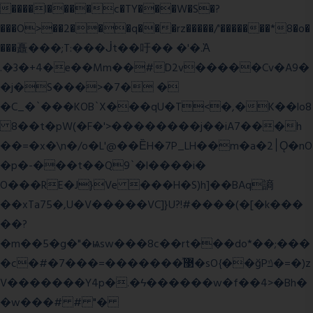
����l����c�TY���W�S�?
���O>��2���q���rz�����/'�������*8�o�
���矗���;T:���ᒎt��吁�� �'�.Ὰ
.�3�+4�e��Mm��#D2v�����Cv�A9�
�j�S���>�7� �
�C_�`���KOB`X���qU�T<�,�K��lo8
8��t�pW(�F�'>��������j��iA7���h
��=�x�\n�/o�L'@��ȄH�7P_LH��m�a�2׀Ǫ�nO
�p�-���t��Q9`�l����i�
O���RE�J}Ve ���H�S)h]��BAq謪
��xTa75�,U�V��
���VC]}U?!#��
��(�[�k���
��?
�m��5�g�"�ѩsw���8c��rt���do*��;���
�c�#�޳�ͯ������=���7�sO{��ğPݿ�=�)z
V�������Y4p�.�ϟ������w�f��4>�Bh�
�w���# # "�