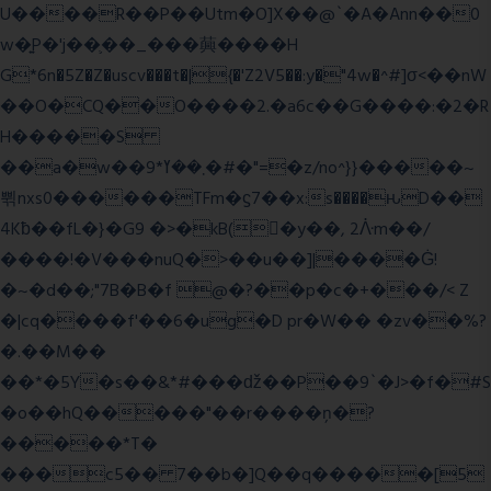
U����R��P��Utm�O]X��@`�A�Ann��0
w�͍P�'j��֛��_���䕟����H
G*6n�5Z�Z�uscv���t�|{�'Z2V5��:y�"4w�^#]σ<��nW
��O�CQ��O����2.�a6c��G����:�2�R
H�����S
��a�w��9*܂��ߌ�#�"=�z/no^}}�����~
쀢nxs0������TFm�ϛ7��x:s����ԋD��
4Kƀ��fL�}�G9 �>�kB(�ِy��, 2ᐿm��/
����!�V���nuQ�>��u��]|����Ġ!
�~�d��;"7B�B�f @�?��p�c�+���/< Z
�|cq����f'��6�ug�D pr�W�� �zv��%?
�.��M��
��*�5Y�s��&*#���ǆ��P��9`�J>�f�#S
�o��hQ�����"��r����ņ�?
�����*T�
���c5�� 7��b�]Q��q�����[5