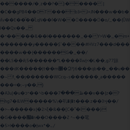
������/�˱z��?�}����� |
�C��gPB4��OT���bӟ>J=JN���w��b�
ʎv��E��ͫ��ͫLqN��ſ�W���ً����o/_��{ÛW
ї��Qx��_
�^�����&��l�������_�� Y>W�_�m+
�������y�����$ߵ����#HVz7���d���
����w��{������G�_��/
��LS��ӣ;5������*L����ʬw|<�L��,g77諒
���dK�����|t��m߼�Զ?}6���qb��_��u��
�~ f˛��j������WCcq~s������˽a�����
���<�;~y��,}
�A3u)�u�ͻ^��܌b���ڟ���7��x��{z�?
hg7�&W�����%\�䶷�{�t���:z��3>j��/
�>~�����x{�2>ξ�&��[C�ˮ�I���}
�G����՗�n��O����Z ^~��靟
�5>I����o�|wx*�؎/