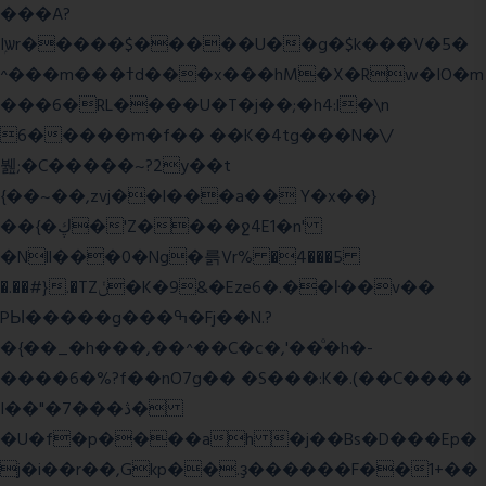
���A?
Iۭѡr�����$�����U��g�$k���V�5�
^���m���ߙd���x���hM�X�Rw�IO�m
���6�RL����U�T�j��;�h4:l�\n
6�����m�f�� ��K�4tg���N�\/
뷆;�C�����~?2y��t
{��~��,zvj��l���a�� Y�x��}
��{�ڮ�'Z����
ջ4E1�n'
�Nll���0�Ng�륽Vr% �4���5
�.��#}.�TZݩ�K�9&�Eze6�.��ŀ��v��
PЫ�����g���ߒ�Fj��N.?
�{��_�h���,��^��C�c�,'��ͦ�h�-
����6�%?f��nO7 g�� �S���:K�.(��C����
I��"�7 ���ڎ�
�U�f�p����ah �j��Bs�D���Ep�
j�i��r��,Gkp��.ҙ������F��1+��