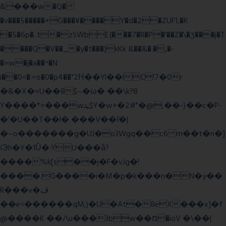
&���w�Q�
�v���5�����+G���¥����Y�d�2�ZUF1,�K
�5�6p�..t�zSWbE{���7�R�P�'��Z�\�ʒ���j�T
����Q�V��_�y�t���)kKk &��&�.�,�-
�=w�j�a��^�N
i��0<�:=o�0�p4��"2Η��Yl��lC!7�0r
�&�X�=U��8$~�ω� ��\k?8
Y����*=���wܛ$Y�w+�2#"�@,��-}��c�P-
�'�U��T��l� ���V��ľ�|
�~o�������g�UJ�o3Wgq��c6 m��t�n�]
IЭh�Y�1Ȕ�:YU���ǟ?
����%k[s��j�F�vJg�!
����.G����i�M�p�k���n�N�y��
R���v�ڤ
��e<������qM;)�U�At�8eX���x]�f
@����K ��/\u���3bw��מ�ioV �\��|