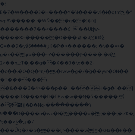
�؛
E�7�W����3�H����Y�\l����v1�i�qtm�°
wp8\�����-�WŇ���g��}ψɱ|
�������7��<���
�6_��Uk|w-
����8>:������O��� @�ӣ��䢀
G=��9�yǻٷ#����6K�P�<������; �\��=>�
g�x��qrb���~א� ����^|������?
2>��n_:T�j��g��X��3�\x��Z-
�c��.�O�Q�^n/�,�rww�g�/�ۧg��yvr�ON��
�T������(
�&����4>���p��_���H�g�`��ƪ
����8َ���8� �󳳦Bw�w��Nֻ�ߖ�����.
�ў!��}|�D�Nqߖ���������-
���9D����n�̶wc�l�֑����o�{���{�:ZK�,
't��>͍ى�ݝ�/
���ǙQ�z�o����Ļ>����w�sHa��E��