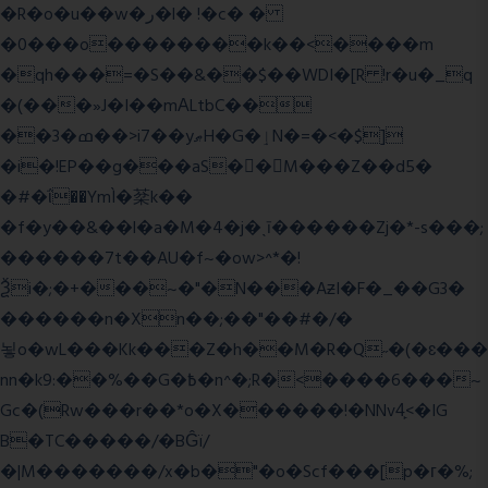
�R�o�u��w�ر�l� !�c� �
�0���o��������k��<����m
�qh���=�S��&��$��WDI�[R !r�u�_q
�(���»J�I��mΑLtbC��
��3�ߘ��>i7��yޠH�G�ٳN�=�<�$]
�i�!EP��g���aS��M���Z��d5�
�#�ΐ��YmÌ�棻k��
�f�y��&��l�a�M�4�j�ˎī������Zj�*-s���;
������7t� �AU�f~�ow>^*�!
Ѯi�;�+���~�"�N���AƶI�F�_��G3�
������n�Xn��;��"��#�/�
뇧o�wL���Kk���Z�h��M�R�Q˶�(�ɛ���
nn�k9:��%��G�߿�n^�;R�<����6���~
Gc�(Rw���r��*o�X������!�NNv4̙<�IG
B�TC�����/�BĜï/
�|M�������/x�b�"�o�Scf���[p�г�%;