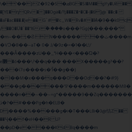
\�'��}Z�92�S�ܩBG�5I�M��gYy�Uȅ��
�[YE�դQRv�]��Ogə�/?|;���Z�^�C�-|�6]@`��c�
�aF�ac���.�}e��G`#�!c_W�Rv�#�Ѩ�9��k0c|
/��O�Ʋ�`��'16rؒ�:���o���?Gg{���;���*
�m~��;�Ƨ:N��������ٿ����m
�VϽ�8��~aT� 0� J/�9z�=�1��L!/
���Ǡ����zU��_"H���<���Ώ�?
e߻�ó���\?��q��� ���X�����g?��?
���ϊ7o����s�'Ĩ��g��}
�l��M�x���q���O��Od��?�#9}
���g������'9'����m������M8�
����n��~��~=g*�����9��Zq�������
ڏ�?�#���Pg�h�ELB�
Dj����%�����g�i�T���L8i�3@恄Z��
��Ҷ��f�eH��R U?
��pD�e����KdBq����m