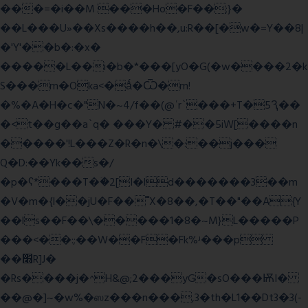
���=�i��M ���Ho�F��;}�
��L���U»��Xs����h��,u:R��[�w�=Y��8|
�'Y'��b�:�x�
�����L��i�b�*���[yO�G(�w����2�k
S���m�Oka<�ǻ�Ѿ�m!
�%�A�H�c�"N�~4/f��(@ʿr`���+T�5Ԇ��
�<t��g��a`q� ���Y� #��5iW[����n
�����'!L���Z�R�n�\�:��j���
Q�D:��Yk��s�/
�p�ʕ*���T�ؘ�2[I�ld�������3��m
�V�m�{I��jU�F��˭X�8��,�T��"��A{Y
��ls��F��\�����1�8�~M}L�����P
���<��:;��W��F�Fk%ʴ���p
��׫R]J�
�Rs����j�^H&@;2���yG�sO���ѬI�
��@�]~�w%�ஸz���n���,3�th�L1��Dt3�3(-