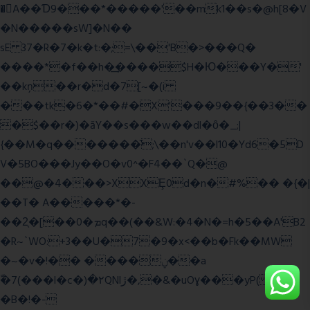
�A��Ɗ9���*�����'��mk1��s�@h[8�V
�N�����sW]�N��
sE 37�R�7�k�t:�;=\��'B�>���Q�
����*�f��h�͢����$H�Ю���Y�'
��kņ��r�d�7[~�(i
���tk�6�*��#�X'���9��{��3��
�$��r�)�āY��s���w��dl�ȏ�_;|
{��M�q�������̆;\��n'v��l10�Yd6�5D
V�5BO���Jy��O�v0^�F4��`Q�@
��@�4���>XXȨ0d�n�#%�� �{�|
��T� A�����*�-
��2͔�[��0�ܡq��(��&W:�4�N�=h�5��A'B2
�R~`WO:+3��U�7�9�x<��b�Fk��MW
�~�v�!�� ����ݧ��a
ّ�7(���l�c�)�۲QNlڙ�,�&�uOɣ���yP( z�D|
�B�!�-