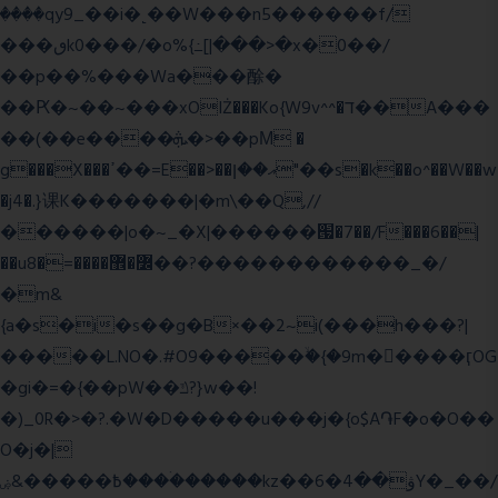
����qy9_��i�˻��W���n5������f/
���ٯk0���/�o%{߸[|���>�x�0��/
��p��%���Wa���酴�
��Ԗ�~��~���xOIŻ���Ko{W9v^^�ד��A���
��(��e����ܞ�>��pΜ �
g���X���ߴ��=E��>��އ��ן"��s�k��o^��W��w
�j4�.}课K�������|�m\��Q,//
������|o�~_�X|������՗�7��/F���6��|
��u8�=����߼�޾��?������������_�/
�m&
{a�s�i�s��g�B×��2~i(���h���?|
�����L.NO�.#O9�����ۙ�{�9m��ً���ӷOG
�gi�=
�{��pW��ݿ?}w��!
�)_0R�>�?.�W�D�����u���j�{o$A֏F�o�O��
O�j�|
߿�����&ۻ����ۛ�����kz��ۋ��4�6Y�_��/