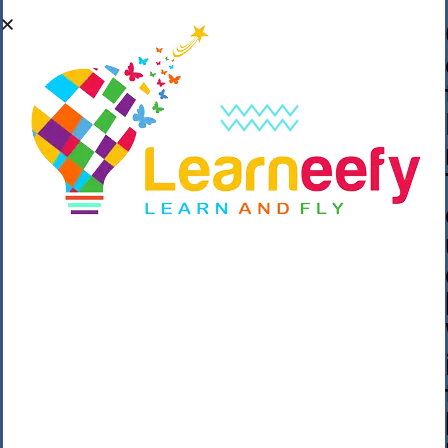
��o��C���ǡ���,����*�3��#eۧ_>\��z
�K{DQg�Ϯ��]u��3o�V~�/��@��??
����Y�]�s�n���s
h_��������/
����p��|
��^��������$��ٽ�P���~��4���Snn^
$ ����Ogy/|>ڿ|�I��'A�n��1�$�}
�__�ߝ�~�Α/'��8_@A�m~�Wѻ�ׯ�9|9+>�>�
=c"'��K���X�:��?j�ԫ��-
����������y���mK���?/
���|y���������_N $��!8w�//
���[��}��As���3�P�k��{_?
�_o�k�e����^8{��տ���޾���
i������2<�2��3>��Η�Ņz������:��^��
��_��~�9_Oz��9l�����O��Ż˗����
)�4޽��-����n�����y�^m��݆{ڧ�/
�o�m��"x�۝(�����Żo���Wm)��_~�S�