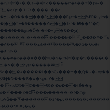
�1V�>�J�,z~�4g�����rf�>���]m~�
T�q Qf'�`HGX�;���+��q
�~�O������8���B@t� %BF�-yJm�!
�|��" =�8�����Ya��fz`� ޶��E`�0}
���1��6@a�Ȍ�r�4�^'g�&��yr}|
�tE���]�n�+���I����h{�_̣��2�#� q
�A��``���zx!:������,�XG� Qx�
?
�r#-�
C��#�c���#���D�N�^"N�3p�"v����0�
�V�}�ey@�����߾?��
9q���ޣ�����L��pQx���^^��;Q�~�~=y��
$9hj�D:���IS�#�<@ԃY�
�-+ssS23�IC��+59� �u���tJǏ��}p
d����;Z�O���:�����<�f�#@
tbVĞ���������2^�p0����9�6���1��
=!Ǎ��*J�w�