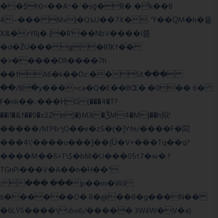
��$h0<��A^�ʿ�sƍ�R� �͗k��8
4~��� Mv|�QъU��7X�. 'Ү��ԚM�h�돝
X&�.rYRj�.{�R'��NbV����I쯆
�d�ŽU��� g�B1Kf�̈́�
�>�����DR����7h
��fA6�k�
�Oz:��S٤���
��/8�y���=ca�Q�E��BŒ�.�0�� 6�
F�nk��ۦ���ҢG(���4�T?
��i1�&f��9�x2Zn)�}M3i�ǮM4�M|��h拟!
�����/M'Pb^jO��e�z5�(�]Yfe/����F�閦
���4\'����u���]��{Ȕ�V+���Tq��q?
����M��S>T\$�bM�U���05t7�w�.?
TGnPi���V�A��n�H��ᐣ
:���.���p��m�WJi
ѕ������O� R�@��8�g���N��
�6LŸ5����\\6vi6/����� 3WěW�V�a}