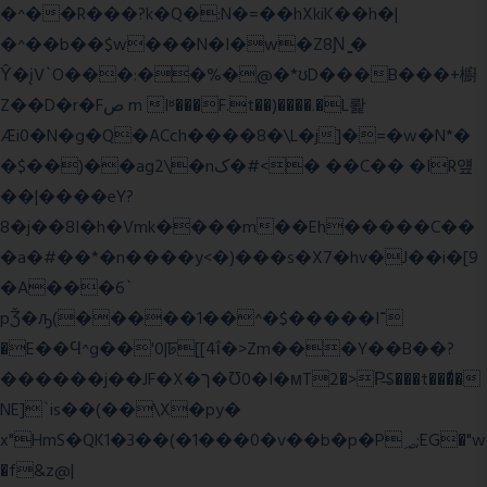
�^��R���?k�Q�:N�=��hXkiK��h�|
�^��b��$w���N�I�w�Z8Ɲ ͚�
Ŷ�įV`O���:��%�@�*ʊD���B���+櫥
Z��D�r�Fص m Iʶ���F.t��)����.�L뢅
Æi0�N�g�Q�ACch����8�\L�j]�=�w�N*�
�$��)��ag2\�nک�#<� ��C�� �IR얲
��|����eY?
8�j��8I�h�Vmk����m��Eh�����C��
�a�#��*�n����y<�)���s�X7�hv�J��i�[9
�A���6`
pǮ�ԡ(�����1��^�$�����I־
�E��Ϥ^g��'0|ꠓ[[4ΐ�>Zm���Y��B��?
������j��JF�X�ך�Ʊ0�I�мT2�>P̶S���t���ͩ�
NE]`is��(��\X�py�
x"HmS�QK1�3��(�1���0�v��b�p�P؃;EG�"w
�f&z@|