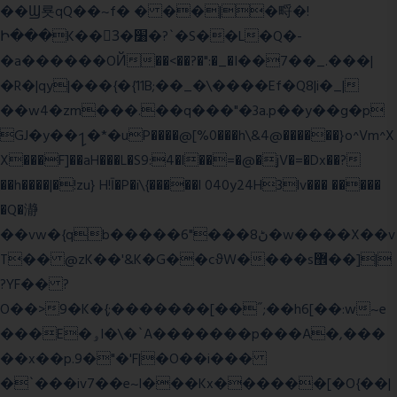
��Ϣ룟qQ��~f� � ��|�㽟�!
Ի���K��3ٓ�׸�?`�S��L�Q�-
�a������OЙ��<��?�":�_�I��7��_.���|
�R�|qy|���{�{11B;��_�\����Ef�Q8|i�_|
��w4�zm���.��q���"�3a.p��y��g�p
GJ�y��႑�*�uP����@[%0���h\&4@������}o^Vm^X
X���F]��aH���L�S9:4�l��=�@�jV�=�Dx��?
��h����|�!zu} H!Ī�P�i\{�����l 040y24H3lv��� �����
�Q�瀞
��vw�{qb�����6"���8ڻ�w����X��v
T�� @zK��'&K�G��cϑW����s޾��]|
?YF�� ?
O��>9�K�{;�������[��˝;��h6[��:w~e
���E�ۅl�\�`A�������p���A�,���
��x��p.9�"�'F|�O��i���
�`���iv7��e~l���Kx������[�O{��|