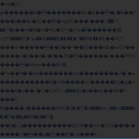
�uq�}
ֲw������b��������8O�E���,�b��*
���{��8v����+@���:���^)޾
���y��H�N�O�ףU�5� o�Ȉ������廻
+C����ŧ�cyu��4}����8{��r��]�,?��XNF��푺L��X
���v^�������כ��^��}5���N&�wGY��
����c�}��{�/�'��ZS�������{���?
�����Wow���N>糙
�^o��ߞ�'�zo�������xO��������7�.�o
����������R�v'W���������Ey�q�1~
���t�u��-�� o~u����{|ח֧�r��6z��68�?
���?
M����ݫ������Yb�O�v��D����ûw˯y��x7�����I_
�/��/��g��W��/��r?쵷
��]�~7߽����������Δ3;>R��H>,�G��ו�:�
���� `I���z���}?�~k���?