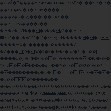
�GwǞ�Τ����z��aG�|F8�� 9[og�S��b��
��s,X�Rv-�,T�Hks����CK3
���v�N�1yy���u��G�t!��[
��kon����<��
��>�_VI����o�$�yG��׆
��tF��_�oGG9�s$�l@d�������^^
����X�J"�����}������/
�O��� $0�ӫ/�R�K�Uy�^�ԋ/�?_�~��|
����U�] �_1E�o��~������*�Fz�\�|�
Y,Z��h��s�p��"Y�~\��E2�"V6�?
���8�����c�#�~�~`�<O���
�؋���?����d��|
�]�g>x�����D���;��9����:���^��(rx��
����ޡ�Pn<2���i���0���𩆿�Jh���l�P_}U}
�7�[e�so`���m.�,�|��w!(0@�Q��/
�i�>�Ó#0�3����ୱ�b���.@g� ,��G�