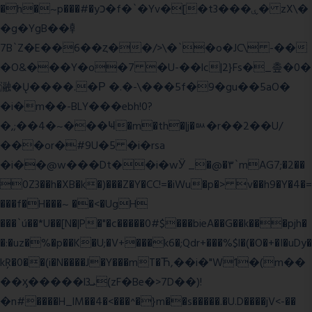
�h�~p���#�yכ�f�`�Yv�[�t3���ۑ� zX\�
�g�YgB��龺
7B`Z�E��6��ȥ��/>\�`�o�JC\ -��
�O&���Y�o�7 �U-��lc|2}Fs�_촢�0�
瀜�Ų����.�Ρ �.�-\���5f�9�gu��5aO�
�i�m��-BLY���ebh!0?
�,;��4�~���Ҹ�m�th�|j�ᇞ�r��2��U/
���or�#9U�5 �i�rsa
�i��@w���Dt��i�wӰ _�@�٣`mAG7;�2��
0Z3��h�XB�k�)���Z�Y�CC!=�iWu�p�> v��h9�Y�4�=
���f�H���~ ��<�UgH
���`ú��*U��[N�|P�"�c�����0#$���bieA��G��k���pjh�
�:�uz�%�p��K�U;�V+���k6�;Qdr+���%$l�(�O�+�I�uDy�
kŖ�0��(i�N����J�Y���mT�Ћ,��i�"W1�(m��
��ӽ�����l3ܝ(zF�Be�>7D��)!
�n#����H_lM��4�<���^�}m��s�����.�U.D����jV<-��