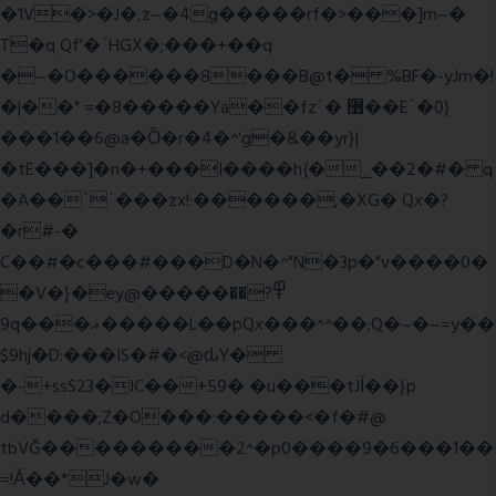
�1V�>�J�,z~�4g�����rf�>���]m~�
T�q Qf'�`HGX�;���+��q
�~�O������8���B@t� %BF�-yJm�!
�|��" =�8�����Ya��fz`� ޶��E`�0}
���1��6@a�Ȍ�r�4�^'g�&��yr}|
�tE���]�n�+���I����h{�_̣��2�#� q
�A��``���zx!:������,�XG� Qx�
?
�r#-�
C��#�c���#���D�N�^"N�3p�"v����0�
�V�}�ey@�����߾?��
9q���ޣ�����L��pQx���^^��;Q�~�~=y��
$9hj�D:���IS�#�<@ԃY�
�-+ssS23�IC��+59� �u���tJǏ��}p
d����;Z�O���:�����<�f�#@
tbVĞ���������2^�p0����9�6���1��
=!Ǎ��*J�w�