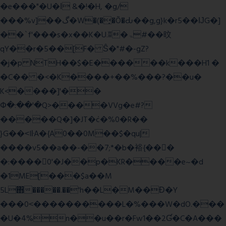
�e���"�U�ǀ &�!�H, �g/
���%v]��گ�W�(�̟�Õ�Ԃ��g,g}k�r5��ĲG�]
��`f'���s�x��K�U.ʬ�ۃ#��旼
qY��r�5��[F� Ŝ�"#�-gZ?
�j�p NTH��$�E������k���H1 �
�C�� �<�K����+��%���?��u�
K<����]'��
Փ�:��'�Q>����VVg�e#?
�����Q�]�JT�݁c�%0�R��
}G��˂IŀA�{A0��0M��$�qu|
����v5��a��-��7;*�b�裕{���ً
�:����0'�J��p�KR����e~�d
�1ME[���$a��M
5L΋�����.��'h��L�M��Ɖ�Y
���0˂����������L�%���W�dO.���
�U�4%n��u��r�Fw1��2Ɠ�C�A���