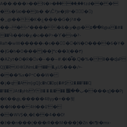
A��:���>��N�>�ٝ����;��tzd�� �!
�s�5ю��)b� �\Ĉ?)e�}B^��}
�_@���K�ݝ����G�)?#�
��~�="�����&�;y�@�۵��R@a�#�
��Ӵi��N�y;�o��P>�ϒ�n�?­
Raח�wW�����˫�s����N�O����6�Y�
�{G�h�O��� |��]*c��3(��٣}
�AZyt�O�R�v�~��~#.�l�̿�.Ԛ�%� 8��ʠaP
Q)[�R.KHKÙNmL�l���ېU5���/>-
���%x�P^C��W�
�ݙ�q�Am}gQ]c�hC�Dp|:�#$2�.��F��C|
�F��JAt�yHsY8� � �J��� ب��׼����q]��Pj
�K��@,�����48yy�+��됫
��N���4H��ů'�
��WV$�,�E��4��D!
�3��n���(���rR��M���]�Zn �ғ¶r�mx-