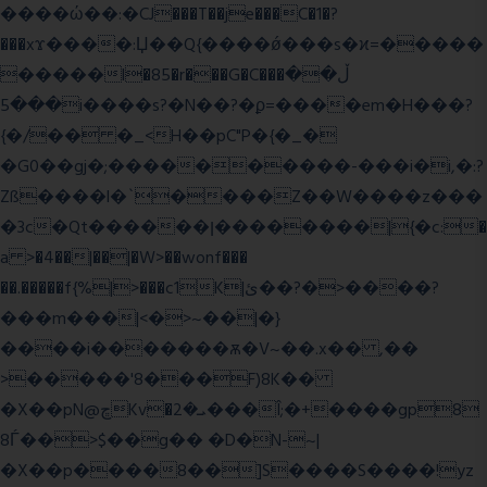
����ώ��:�CJ���T��je���C�1�?
���xϫ����:Џ��Q{����ǿ���s�ϰ=�����
�����l�85�r���G�C���ڵ��
���5i����s?�N��?�ϼ=����em�H���?
{�/�� �_<H��pC"P�{�_�
�G0��gj�;����������-���i�i,�:?
Zß����l�`����Z��W����z���
�3c�Qt������ן��������|{�c:�
a >�4��|��|�W>��wonf���
��.�����f{%|>���c1K|ئ��?�>����?
���m���|<�>~��|�}
����i�������ѫ�V~��.x�� ,��
>�����'8���F)8K��
�X��pN@ڇKv�ܝ�2���Î;�+����gp8
8Ѓ��>$��g�� �D�N-~|
�X��p����8��]S����S����!yz