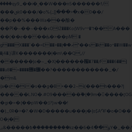
����qy9_��i�˻��W���n5������f/
���ٯk0���/�o%{߸[|���>�x�0��/
��p��%���Wa���酴�
��Ԗ�~��~���xOIŻ���Ko{W9v^^�ד��A���
��(��e����ܞ�>��pΜ �
g���X���ߴ��=E��>��އ��ן"��s�k��o^��W��w
�j4�.}课K�������|�m\��Q,//
������|o�~_�X|������՗�7��/F���6��|
��u8�=����߼�޾��?������������_�/
�m&
{a�s�i�s��g�B×��2~i(���h���?|
�����L.NO�.#O9�����ۙ�{�9m��ً���ӷOG
�gi�=
�{��pW��ݿ?}w��!
�)_0R�>�?.�W�D�����u���j�{o$A֏F�o�O��
O�j�|
߿�����&ۻ����ۛ�����kz��ۋ��4�6Y�_��/