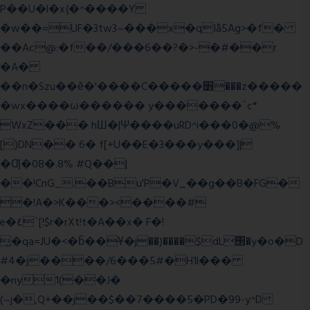
P��U�l�x{�^����Y
�w��=UF�3tw3~���x�qIå5Ag>�f�
��Ac@:�f��/���6��?�>-�#��r
�A�
��n�Szu��ӗ�'����C�����׻���z�����
�wx����ω������ y�������`c*
WxZ��� hШ�|Ψ����uRD^i���0�@%
[)DN�� 6� f[+U��E�3���y���]|
�Ƣ�08�.8% #Q��|
��!CnG_.��Bu'P�V_��g��B�FG�
�!A�>K���><����#
e�٤`[!$r�rXt!t�A��x� F�!
̮�qa=JU�<�b̃��Ұ�j��)����$dL΢�y�o�D
#4�j����/6���5#�H1l���
�ny1(��J�
(~j�,Q+��j��$��7����5�PD�99-y^D