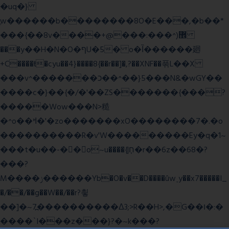
�uq�}
ֲw������b��������8O�E���,�b��*
���{��8v����+@���:���^)޾
���y��H�N�O�ףU�5� o�Ȉ������廻
+C����ŧ�cyu��4}����8{��r��]�,?��XNF��푺L��X
���v^�������כ��^��}5���N&�wGY��
����c�}��{�/�'��ZS�������{���?
�����Wow���N>糙
�^o��ߞ�'�zo�������xO��������7�.�o
����������R�v'W���������Ey�q�1~
���t�u��-�� o~u����{|ח֧�r��6z��68�?
���?
M����ݫ������Yb�O�v��D����ûw˯y��x7�����I_
�/��/��g��W��/��r?쵷
��]�~7߽����������Δ3;>R��H>,�G��ו�:�
���� `I���z���}?�~k���?