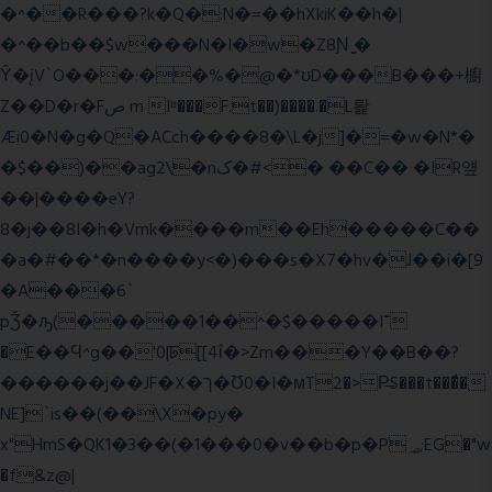
�^��R���?k�Q�:N�=��hXkiK��h�|
�^��b��$w���N�I�w�Z8Ɲ ͚�
Ŷ�įV`O���:��%�@�*ʊD���B���+櫥
Z��D�r�Fص m Iʶ���F.t��)����.�L뢅
Æi0�N�g�Q�ACch����8�\L�j]�=�w�N*�
�$��)��ag2\�nک�#<� ��C�� �IR얲
��|����eY?
8�j��8I�h�Vmk����m��Eh�����C��
�a�#��*�n����y<�)���s�X7�hv�J��i�[9
�A���6`
pǮ�ԡ(�����1��^�$�����I־
�E��Ϥ^g��'0|ꠓ[[4ΐ�>Zm���Y��B��?
������j��JF�X�ך�Ʊ0�I�мT2�>P̶S���t���ͩ�
NE]`is��(��\X�py�
x"HmS�QK1�3��(�1���0�v��b�p�P؃;EG�"w
�f&z@|