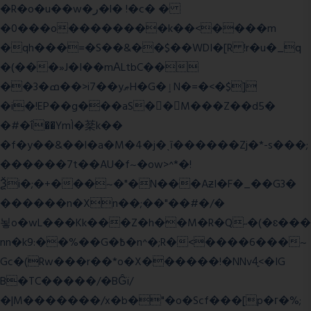
�R�o�u��w�ر�l� !�c� �
�0���o��������k��<����m
�qh���=�S��&��$��WDI�[R !r�u�_q
�(���»J�I��mΑLtbC��
��3�ߘ��>i7��yޠH�G�ٳN�=�<�$]
�i�!EP��g���aS��M���Z��d5�
�#�ΐ��YmÌ�棻k��
�f�y��&��l�a�M�4�j�ˎī������Zj�*-s���;
������7t� �AU�f~�ow>^*�!
Ѯi�;�+���~�"�N���AƶI�F�_��G3�
������n�Xn��;��"��#�/�
뇧o�wL���Kk���Z�h��M�R�Q˶�(�ɛ���
nn�k9:��%��G�߿�n^�;R�<����6���~
Gc�(Rw���r��*o�X������!�NNv4̙<�IG
B�TC�����/�BĜï/
�|M�������/x�b�"�o�Scf���[p�г�%;