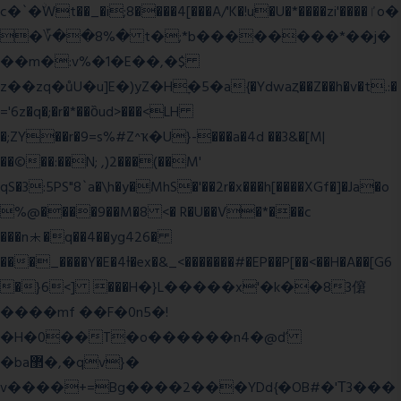
c�`�ۨWt��_�i;8����4[���A/'K�!u�U�*����zi'����ٵo�
�؆��8%� t�;*b��������*��j�
��m�:v%�1�E��,�$
z��zq�ůU�u]E�)yZ�Hׇ�5�a{�Ydwaȥ��Z��h�v�t.:�
='6z�q�;�r�*��ȍud>���<LH
�;ZY��r�9=s%#Z^ҡ�U}-���a�4d ��3&�[M|
��©��:��N; ,)2���(��M'
qS�3:5PS"8`a�\h�y�MhS�'��2r�x���h[����XGf�]�Ja�o
%@����9��M�8 <� R�U��V�*���c
���n⯸�q��4��yg426�
���_����Y�E�4Ɨ�ex�&_<�������#�EP��P[��<��H�A��[G6
�}6<] ���H�}L�����x'�k��83僒
����mf ��F�0n5�!
�H�0��T�o������n4�@ď
�ba޲�,�qv}�
v����+=Bg����2���YDd{�OB#�'Τ3���