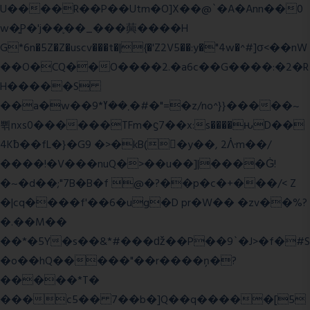
U����R��P��Utm�O]X��@`�A�Ann��0
w�͍P�'j��֛��_���䕟����H
G*6n�5Z�Z�uscv���t�|{�'Z2V5��:y�"4w�^#]σ<��nW
��O�CQ��O����2.�a6c��G����:�2�R
H�����S
��a�w��9*܂��ߌ�#�"=�z/no^}}�����~
쀢nxs0������TFm�ϛ7��x:s����ԋD��
4Kƀ��fL�}�G9 �>�kB(�ِy��, 2ᐿm��/
����!�V���nuQ�>��u��]|����Ġ!
�~�d��;"7B�B�f @�?��p�c�+���/< Z
�|cq����f'��6�ug�D pr�W�� �zv��%?
�.��M��
��*�5Y�s��&*#���ǆ��P��9`�J>�f�#S
�o��hQ�����"��r����ņ�?
�����*T�
���c5�� 7��b�]Q��q�����[5