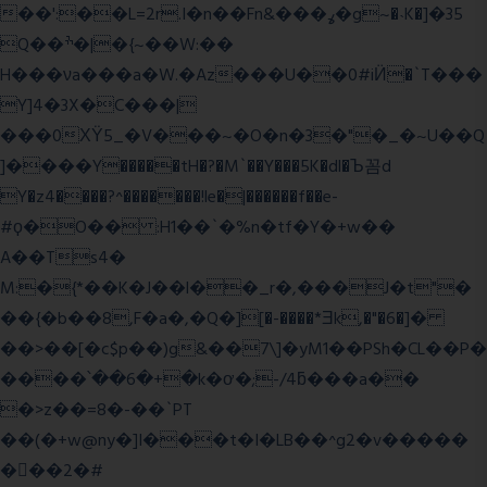
��':��L=2r.I�n��Fn&���ߩ�g~�˴K�]�35
Q��ׯ�|�{~��W:��
H���νa���a�W.�Az���U��0#iӤ�`T���
Y]4�3X�C���|
���0ХΫ5_�V���~�O�n�3�"�_�~U��Q
]����Y�����tH�?�M`��Y���5K�dl�Ъ꼼d
Y�z4����?^�������!le�|������f��e-
#ϙ�O�� :H1��`�%n�tf�Y�+w��
A��Ts4�
M:�{*��K�J��l��_r�,���J�t"�
��{�b��8,F�a�,�Q�][�-����*Ǝk,�"�6
�]�
��>��[�c$p��)g&��7\]�yM1��PSh�CL��P�
����՝��6�+�k�ơ�;-/4ƃ���a��
�>z��=8�-��`PT
��(�+w@ny�]I���t�I�LB��^g2�v�����
��ٕ�2�#