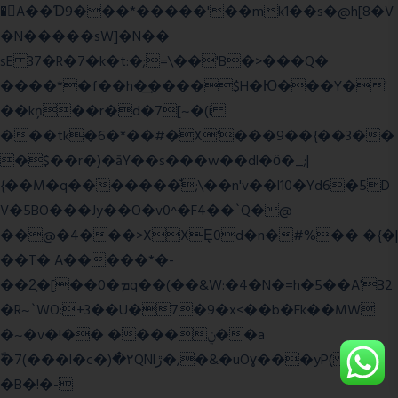
�A��Ɗ9���*�����'��mk1��s�@h[8�V
�N�����sW]�N��
sE 37�R�7�k�t:�;=\��'B�>���Q�
����*�f��h�͢����$H�Ю���Y�'
��kņ��r�d�7[~�(i
���tk�6�*��#�X'���9��{��3��
�$��r�)�āY��s���w��dl�ȏ�_;|
{��M�q�������̆;\��n'v��l10�Yd6�5D
V�5BO���Jy��O�v0^�F4��`Q�@
��@�4���>XXȨ0d�n�#%�� �{�|
��T� A�����*�-
��2͔�[��0�ܡq��(��&W:�4�N�=h�5��A'B2
�R~`WO:+3��U�7�9�x<��b�Fk��MW
�~�v�!�� ����ݧ��a
ّ�7(���l�c�)�۲QNlڙ�,�&�uOɣ���yP( z�D|
�B�!�-