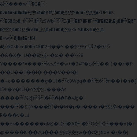
&���w�Q�
�v���5�����+G���¥����Y�d�2�ZUF1,�K
�5�6p�..t�zSWbE{���7�R�P�'��Z�\�ʒ���j�T
����Q�V��_�y�t���)kKk &��&�.�,�-
�=w�j�a��^�N
i��0<�:=o�0�p4��"2Η��Yl��lC!7�0r
�&�X�=U��8$~�ω� ��\k?8
Y����*=���wܛ$Y�w+�2#"�@,��-}��c�P-
�'�U��T��l� ���V��ľ�|
�~o�������g�UJ�o3Wgq��c6 m��t�n�]
IЭh�Y�1Ȕ�:YU���ǟ?
����%k[s��j�F�vJg�!
����.G����i�M�p�k���n�N�y��
R���v�ڤ
��e<������qM;)�U�At�8eX���x]�f
@����K ��/\u���3bw��מ�ioV �\��|