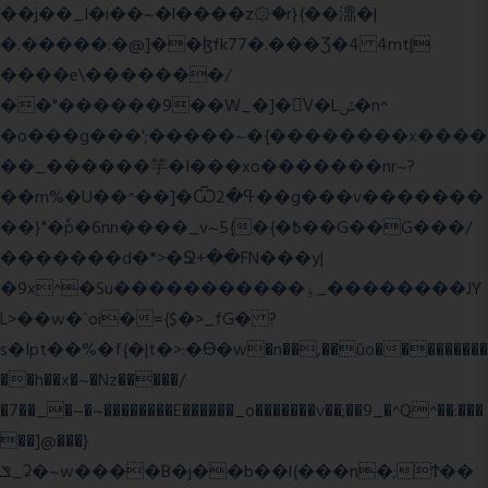
��j��_I�i��~�l����z۞�r}{��濎�|
�.�����:�@]��ɮfk77�.���Ʒ�4 4mt|
����e\�������/
��"������9��W_�]�ͮV�Lݽ�n^
�o���g���';�����~�{��������x����
��_������竽�I���xo�������nr~?
��m%�U��^��]�Ѿߟ�2��g���v�������
��}"�ٗp�6nn����_v~5{�{�߿��G��G���/
�������d�*>�Ջ+��FN���y|
�9x^�Su�����������ۏ_��������JY
L>��w�ˋoi�={$�>_fG� ?
s�Ipt��%�f{�|t�>:�ϴ�w�n��,��ûo���������
��h��x�~�Nz�����/
�7��_�~�~��������E������_o�������v��;��9_�^Q^��:���
��]@���}
ݏ_ʡ�~w����B�j��b��l{���n�;Ϯ��