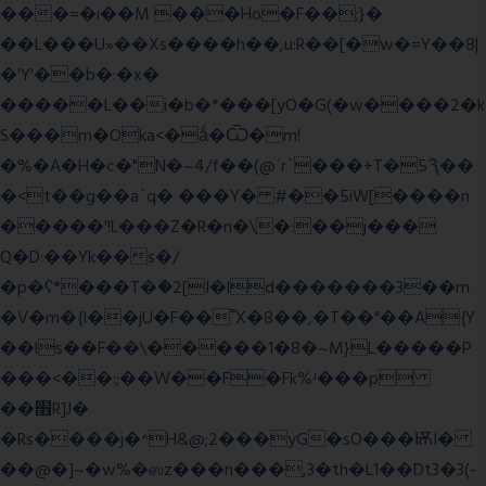
���=�i��M ���Ho�F��;}�
��L���U»��Xs����h��,u:R��[�w�=Y��8|
�'Y'��b�:�x�
�����L��i�b�*���[yO�G(�w����2�k
S���m�Oka<�ǻ�Ѿ�m!
�%�A�H�c�"N�~4/f��(@ʿr`���+T�5Ԇ��
�<t��g��a`q� ���Y� #��5iW[����n
�����'!L���Z�R�n�\�:��j���
Q�D:��Yk��s�/
�p�ʕ*���T�ؘ�2[I�ld�������3��m
�V�m�{I��jU�F��˭X�8��,�T��"��A{Y
��ls��F��\�����1�8�~M}L�����P
���<��:;��W��F�Fk%ʴ���p
��׫R]J�
�Rs����j�^H&@;2���yG�sO���ѬI�
��@�]~�w%�ஸz���n���,3�th�L1��Dt3�3(-