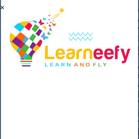
��o��C���ǡ���,����*�3��#eۧ_>\��z
�K{DQg�Ϯ��]u��3o�V~�/��@��??
����Y�]�s�n���s
h_��������/
����p��|
��^��������$��ٽ�P���~��4���Snn^
$ ����Ogy/|>ڿ|�I��'A�n��1�$�}
�__�ߝ�~�Α/'��8_@A�m~�Wѻ�ׯ�9|9+>�>�
=c"'��K���X�:��?j�ԫ��-
����������y���mK���?/
���|y���������_N $��!8w�//
���[��}��As���3�P�k��{_?
�_o�k�e����^8{��տ���޾���
i������2<�2��3>��Η�Ņz������:��^��
��_��~�9_Oz��9l�����O��Ż˗����
)�4޽��-����n�����y�^m��݆{ڧ�/
�o�m��"x�۝(�����Żo���Wm)��_~�S�