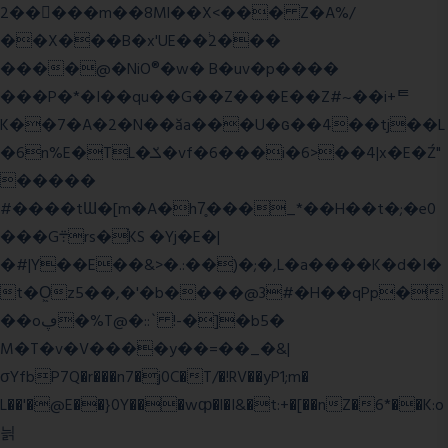
2�����m��8Ml��X<��� Z�A%/
��X���B�x'UE��֔2���
����@�NiO®�w� B�uv�p����
���P�*�I��qu��G��Z��� E��Z#~��i+ᄐ
K��7�A�2�N��ăa���U�ɢ��4��tj��L
�6n%E�TL�ݎ�vf�6���i�6>��4|x�E�Ź"
�����
#����tƜ�[m�A�h7̥���_*��H��t�;�e0
���G܊rs�֗KS �Yj�E�|
�#|Y��E��&>�.:��)�;�,L�a����K�d�I�
t�O͖z5��,�'�b����@3#�H��qPp�
��oڥ�%T@�::` !-�]�b5�
M�T�v�V����y��=��_�&|
σYfbP7Q�r���n7�j0C�T/�!RV��yP1;m�
L��'�@E��}0Y���wȹ�l�I&�t:+�[��nZ�6*��K:o
늵