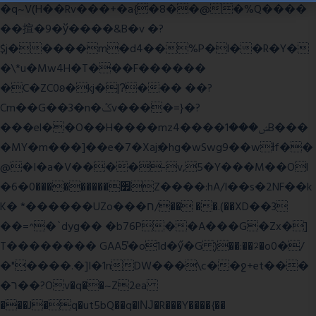
�q~V(H��Rv���+�a{�8��@�%Q����
��揎�9�ў����&B�v �?
$j�����m�d4��%P�l��R�Y�
�\*u�Mw4H�T���F������
�C�ZC0ʚ�kj�|?ͮ��� ��?
Cm��G��3�n�ݣv����=}�?
���el��O��H����mzݾ���1����4B���
�MY�m���]��e�7�Xaj׃�hg�wSwg9��wƗf��
@�I�a�V����-v,5�Y���M��Ol
�׿���������0�6Z����:hA/I��s�2NF��k
K� *������UZo���ח/�� ��.(��XD��3
��=^�`dyg�� �b76P��A���G�Zx�]
T�������� GAA5̔�o1d�ӳ�G )��:��ℱ�o0�/
�"����.�]I�1nDW���\c��ջ+et���
�ר��?Ov�q��~Z2ea
���J�q�ut5bQ��q�lǊ�R���Y����{��