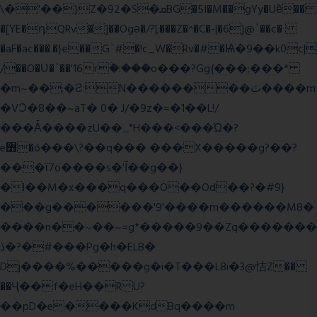
\�'��}Z�92�S�ܩBG�5I�M��gYy�Uȅ��
�[YE�դQRv�]��Ogə�/?|;���Z�^�C�-|�6]@`��c�
�aF�ac���.�}e��G`#�!c_W�Rv�#�Ѩ�9��k0c|
/��O�Ʋ�`��'16rؒ�:���o���?Gg{���;���*
�m~��;�Ƨ:N��������ٿ����m
�VϽ�8��~aT� 0� J/�9z�=�1��L!/
���Ǡ����zU��_"H���<���Ώ�?
e߻�ó���\?��q��� ���X�����g?��?
���ϊ7o����s�'Ĩ��g��}
�l��M�x���q���O��Od��?�#9}
���g������'9'����m������M8�
����n��~��~=g*�����9��Zq�������
ڏ�?�#���Pg�h�ELB�
Dj����%�����g�i�T���L8i�3@恄Z��
��Ҷ��f�eH��R U?
��pD�e����KdBq����m