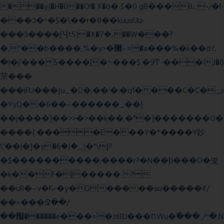
���y{�H�0��O!� X�о� $�0 gB���Bے-/�l-
���כ�^�$�\��r�8��kuuuUu-
���ӭ����[Ҷt5)�X�܉�7��W���?
�,"��b����,%�y>�޼~=�a���%�k��d؉
�I�į'��� 5����|�^:���$.�9Ͳ ·���IJ�0
荥���
���iFU���}u_�
�;��'�:�q1����C�C�_;i
�YyQ��6��~������_��}
��j����]��>>�>��k��;�"�]�������O�
����{ ����E���Y�*����Y䟞
\'��|�]�y�ݱ_�(�6�"\|?
�$����������;����r?�N��ϸ���O�볓
�k��F�|����� ?
��uR�~v�Fށ�y�G�����au�����ꑷ/
��=���Ջ��/
��՗������e���=�zεBJ���חWu�߰���˯/^�.N