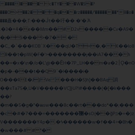
����l����c�TY���W�S�?
���O>��2���q���rz�����/'�������*8�o�
���矗���;T:���ᒎt��吁�� �'�.Ὰ
.�3�+4�e��Mm��#D2v�����Cv�A9�
�j�S���>�7� �
�C_�`���KOB`X���qU�T<�,�K��lo8
8��t�pW(�F�'>��������j��iA7���h
��=�x�\n�/o�L'@��ȄH�7P_LH��m�a�2׀Ǫ�nO
�p�-���t��Q9`�l����i�
O���RE�J}Ve ���H�S)h]��BAq謪
��xTa75�,U�V��
���VC]}U?!#��
��(�[�k���
��?
�m��5�g�"�ѩsw���8c��rt���do*��;���
�c�#�޳�ͯ������=���7�sO{��ğPݿ�=�)z
V�������Y4p�.�ϟ������w�f��4>�Bh�
�w���# # "�