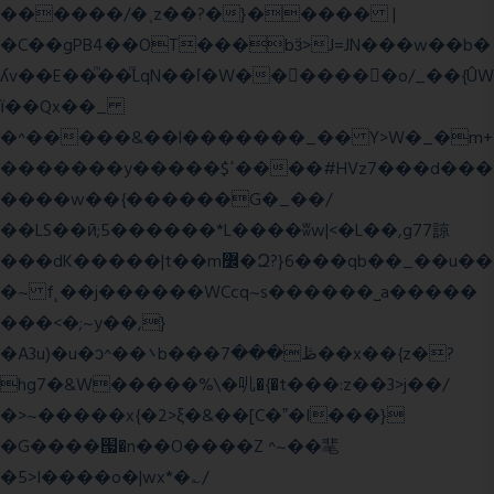
������/�˱z��?�}����� |
�C��gPB4��OT���bӟ>J=JN���w��b�
ʎv��E��ͫ��ͫLqN��ſ�W���ً����o/_��{ÛW
ї��Qx��_
�^�����&��l�������_�� Y>W�_�m+
�������y�����$ߵ����#HVz7���d���
����w��{������G�_��/
��LS��ӣ;5������*L����ʬw|<�L��,g77諒
���dK�����|t��m߼�Զ?}6���qb��_��u��
�~ f˛��j������WCcq~s������˽a�����
���<�;~y��,}
�A3u)�u�ͻ^��܌b���ڟ���7��x��{z�?
hg7�&W�����%\�䶷�{�t���:z��3>j��/
�>~�����x{�2>ξ�&��[C�ˮ�I���}
�G����՗�n��O����Z ^~��靟
�5>I����o�|wx*�؎/