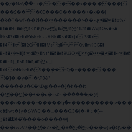
��/�N>ߎ^��\܃�/c����x���i����|
���$���ܿ8E���O�����+�x��|
�R�T�wɬ\� �И��������>��~ɻ����p%/
���(�N=��R �< ��\{'Gwg�o,!�^�#���Wd|�Ow�-s�
ĬF�<�3���+��8ͣ�y�+�~~A:N���.v�3��}�-?8��
��4�x��2Q����Msq�vQv�mKGG��
�~���]�d��Nt*����e�9U3C]]'g�����~�ƶ�l
K��~�]_�5�.�I��,��\o_|
��4�hNdse��ϟS��ܷ��HQ�+���� ���
�]�,�y��\P8&?
�����ʋ�C�۹D@��v�]�h��It
�����+��u�=sο~�ܿ�����j�믯
���o����^�����կ�n���������jv��:�
o׫lwt�}y�ζ/W˫Q|��_���G,3�|�ޝ]�ۿ.�-
�׿���ۯ�ͫ����o����W|
���(wvV܀��8��77���7���w}a�Q\܃��