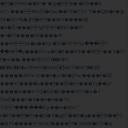
��$h0<��A^�ʿ�sƍ�R� �͗k��8
4~��� Mv|�QъU��7X�. 'Ү��ԚM�h�돝
X&�.rYRj�.{�R'��NbV����I쯆
�d�ŽU��� g�B1Kf�̈́�
�>�����DR����7h
��fA6�k�
�Oz:��S٤���
��/8�y���=ca�Q�E��BŒ�.�0�� 6�
F�nk��ۦ���ҢG(���4�T?
��i1�&f��9�x2Zn)�}M3i�ǮM4�M|��h拟!
�����/M'Pb^jO��e�z5�(�]Yfe/����F�閦
���4\'����u���]��{Ȕ�V+���Tq��q?
����M��S>T\$�bM�U���05t7�w�.?
TGnPi���V�A��n�H��ᐣ
:���.���p��m�WJi
ѕ������O� R�@��8�g���N��
�6LŸ5����\\6vi6/����� 3WěW�V�a}