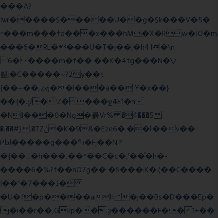
���A?
Iۭѡr�����$�����U��g�$k���V�5�
^���m���ߙd���x���hM�X�Rw�IO�m
���6�RL����U�T�j��;�h4:l�\n
6�����m�f�� ��K�4tg���N�\/
뷆;�C�����~?2y��t
{��~��,zvj��l���a�� Y�x��}
��{�ڮ�'Z����
ջ4E1�n'
�Nll���0�Ng�륽Vr% �4���5
�.��#}.�TZݩ�K�9&�Eze6�.��ŀ��v��
PЫ�����g���ߒ�Fj��N.?
�{��_�h���,��^��C�c�,'��ͦ�h�-
����6�%?f��nO7 g�� �S���:K�.(��C����
I��"�7 ���ڎ�
�U�f�p����ah �j��Bs�D���Ep�
j�i��r��,Gkp��.ҙ������F��1+��