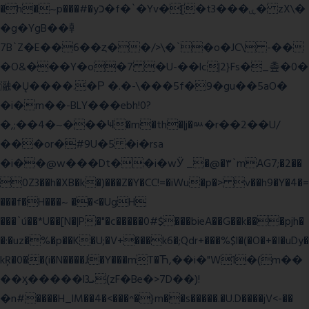
�h�~p���#�yכ�f�`�Yv�[�t3���ۑ� zX\�
�g�YgB��龺
7B`Z�E��6��ȥ��/>\�`�o�JC\ -��
�O&���Y�o�7 �U-��lc|2}Fs�_촢�0�
瀜�Ų����.�Ρ �.�-\���5f�9�gu��5aO�
�i�m��-BLY���ebh!0?
�,;��4�~���Ҹ�m�th�|j�ᇞ�r��2��U/
���or�#9U�5 �i�rsa
�i��@w���Dt��i�wӰ _�@�٣`mAG7;�2��
0Z3��h�XB�k�)���Z�Y�CC!=�iWu�p�> v��h9�Y�4�=
���f�H���~ ��<�UgH
���`ú��*U��[N�|P�"�c�����0#$���bieA��G��k���pjh�
�:�uz�%�p��K�U;�V+���k6�;Qdr+���%$l�(�O�+�I�uDy�
kŖ�0��(i�N����J�Y���mT�Ћ,��i�"W1�(m��
��ӽ�����l3ܝ(zF�Be�>7D��)!
�n#����H_lM��4�<���^�}m��s�����.�U.D����jV<-��