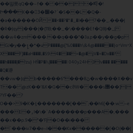
��Ϣ룟qQ��~f� � ��|�㽟�!
Ի���K��3ٓ�׸�?`�S��L�Q�-
�a������OЙ��<��?�":�_�I��7��_.���|
�R�|qy|���{�{11B;��_�\����Ef�Q8|i�_|
��w4�zm���.��q���"�3a.p��y��g�p
GJ�y��႑�*�uP����@[%0���h\&4@������}o^Vm^X
X���F]��aH���L�S9:4�l��=�@�jV�=�Dx��?
��h����|�!zu} H!Ī�P�i\{�����l 040y24H3lv��� �����
�Q�瀞
��vw�{qb�����6"���8ڻ�w����X��v
T�� @zK��'&K�G��cϑW����s޾��]|
?YF�� ?
O��>9�K�{;�������[��˝;��h6[��:w~e
���E�ۅl�\�`A�������p���A�,���
��x��p.9�"�'F|�O��i���
�`���iv7��e~l���Kx������[�O{��|