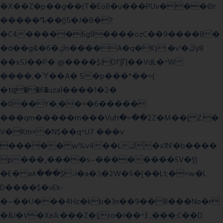
�X��Z�p��g��(T�Eo8�u���PUv���©r
�����"ҍ��|)5�J�B�?
�C4�����6g9����ozC��9����8�
�d��g&�6�ڮn����A�q�K}.�v'�ڭy8
��x5J��P� @����$JDI']Ƞ��VdL�^W
����,�Ύ��A� 5�p���*��=(
�tԛ��6�uzaІ����1�2�
�0��Y�;��<�6�����
���qm�����m���Vuհ�=��2Z�M��ɭ Z.�
V�Km> �N$��q^U7 �
��v
����� w%v4��Lڭ�x1N'�b����
p���˿����s~��������SV�![|
�E� a٨���$˖I�a�.\�2W�5�[��Lt;�=w�L
D����$�vEk-
�~��U���4Hz�kb�3n��9��8���No�r
�&I�V�XeA:���Z�{;ro�I��^3 ,���;C��D