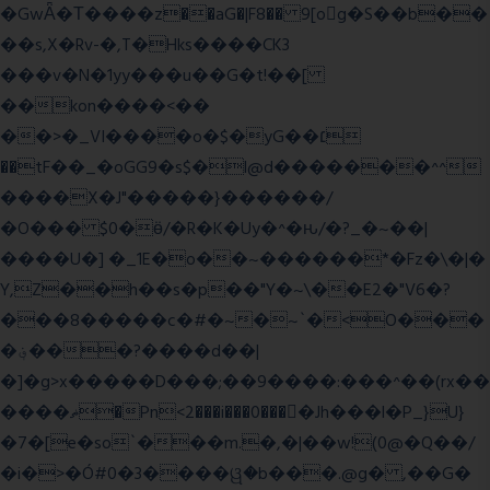
�GwǞ�Τ����z��aG�|F8�� 9[og�S��b��
��s,X�Rv-�,T�Hks����CK3
���v�N�1yy���u��G�t!��[
��kon����<��
��>�_VI����o�$�yG��׆
��tF��_�oGG9�s$�l@d�������^^
����X�J"�����}������/
�O��� $0�ӫ/�R�K�Uy�^�ԋ/�?_�~��|
����U�] �_1E�o��~������*�Fz�\�|�
Y,Z��h��s�p��"Y�~\��E2�"V6�?
���8�����c�#�~�~`�<O���
�؋���?����d��|
�]�g>x�����D���;��9����:���^��(rx��
����ޡ�Pn<2���i���0���𩆿�Jh���l�P_}U}
�7�[e�so`���m.�,�|��w!(0@�Q��/
�i�>�Ó#0�3����ୱ�b���.@g� ,��G�