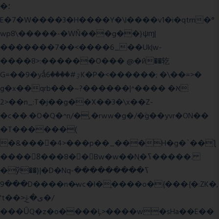
�؛
E�7�W����3�H����Y�\l����v1�i�qtm�°
wp8\�����-�WŇ���g��}ψɱ|
�������7��<���
�6_��Uk|w-
����8>:������O��� @�ӣ��䢀
G=��9�yǻٷ#����6K�P�<������; �\��=>�
g�x��qrb���~א� ����^|������?
2>��n_:T�j��g��X��3�\x��Z-
�c��.�O�Q�^n/�,�rww�g�/�ۧg��yvr�ON��
�T������(
�&����4>���p��_���H�g�`��ƪ
����8َ���8� �󳳦Bw�w��Nֻ�ߖ�����.
�ў!��}|�D�Nqߖ���������-
���9D����n�̶wc�l�֑����o�{���{�:ZK�,
't��>͍ى�ݝ�/
���ǙQ�z�o����Ļ>����w�sHa��E��