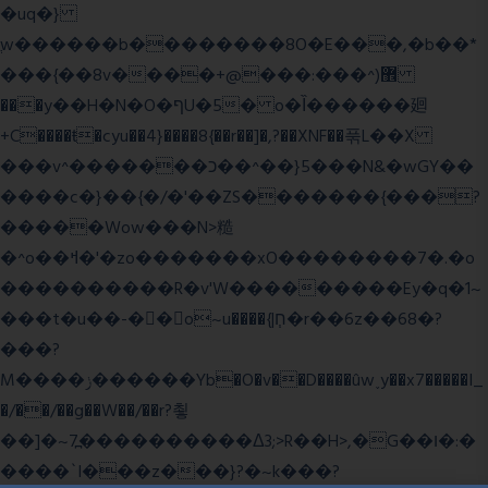
�uq�}
ֲw������b��������8O�E���,�b��*
���{��8v����+@���:���^)޾
���y��H�N�O�ףU�5� o�Ȉ������廻
+C����ŧ�cyu��4}����8{��r��]�,?��XNF��푺L��X
���v^�������כ��^��}5���N&�wGY��
����c�}��{�/�'��ZS�������{���?
�����Wow���N>糙
�^o��ߞ�'�zo�������xO��������7�.�o
����������R�v'W���������Ey�q�1~
���t�u��-�� o~u����{|ח֧�r��6z��68�?
���?
M����ݫ������Yb�O�v��D����ûw˯y��x7�����I_
�/��/��g��W��/��r?쵷
��]�~7߽����������Δ3;>R��H>,�G��ו�:�
���� `I���z���}?�~k���?