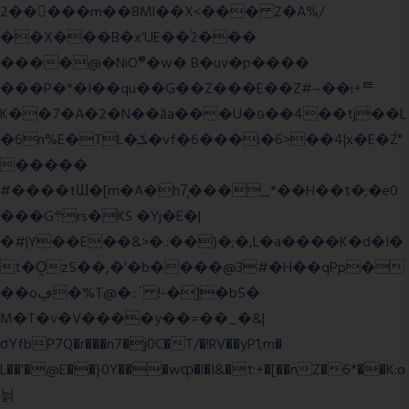
2�����m��8Ml��X<��� Z�A%/
��X���B�x'UE��֔2���
����@�NiO®�w� B�uv�p����
���P�*�I��qu��G��Z��� E��Z#~��i+ᄐ
K��7�A�2�N��ăa���U�ɢ��4��tj��L
�6n%E�TL�ݎ�vf�6���i�6>��4|x�E�Ź"
�����
#����tƜ�[m�A�h7̥���_*��H��t�;�e0
���G܊rs�֗KS �Yj�E�|
�#|Y��E��&>�.:��)�;�,L�a����K�d�I�
t�O͖z5��,�'�b����@3#�H��qPp�
��oڥ�%T@�::` !-�]�b5�
M�T�v�V����y��=��_�&|
σYfbP7Q�r���n7�j0C�T/�!RV��yP1;m�
L��'�@E��}0Y���wȹ�l�I&�t:+�[��nZ�6*��K:o
늵