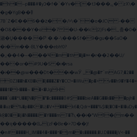
�h�~p���#�yכ�f�`�Yv�[�t3���ۑ� zX\�
�g�YgB��龺
7B`Z�E��6��ȥ��/>\�`�o�JC\ -��
�O&���Y�o�7 �U-��lc|2}Fs�_촢�0�
瀜�Ų����.�Ρ �.�-\���5f�9�gu��5aO�
�i�m��-BLY���ebh!0?
�,;��4�~���Ҹ�m�th�|j�ᇞ�r��2��U/
���or�#9U�5 �i�rsa
�i��@w���Dt��i�wӰ _�@�٣`mAG7;�2��
0Z3��h�XB�k�)���Z�Y�CC!=�iWu�p�> v��h9�Y�4�=
���f�H���~ ��<�UgH
���`ú��*U��[N�|P�"�c�����0#$���bieA��G��k���pjh�
�:�uz�%�p��K�U;�V+���k6�;Qdr+���%$l�(�O�+�I�uDy�
kŖ�0��(i�N����J�Y���mT�Ћ,��i�"W1�(m��
��ӽ�����l3ܝ(zF�Be�>7D��)!
�n#����H_lM��4�<���^�}m��s�����.�U.D����jV<-��