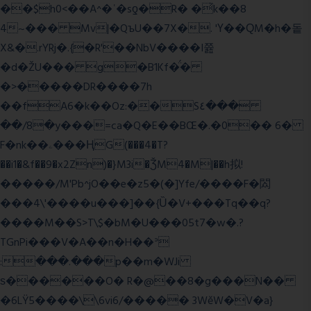
��$h0<��A^�ʿ�sƍ�R� �͗k��8
4~��� Mv|�QъU��7X�. 'Ү��ԚM�h�돝
X&�.rYRj�.{�R'��NbV����I쯆
�d�ŽU��� g�B1Kf�̈́�
�>�����DR����7h
��fA6�k�
�Oz:��S٤���
��/8�y���=ca�Q�E��BŒ�.�0�� 6�
F�nk��ۦ���ҢG(���4�T?
��i1�&f��9�x2Zn)�}M3i�ǮM4�M|��h拟!
�����/M'Pb^jO��e�z5�(�]Yfe/����F�閦
���4\'����u���]��{Ȕ�V+���Tq��q?
����M��S>T\$�bM�U���05t7�w�.?
TGnPi���V�A��n�H��ᐣ
:���.���p��m�WJi
ѕ������O� R�@��8�g���N��
�6LŸ5����\\6vi6/����� 3WěW�V�a}