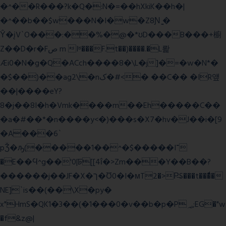
�^��R���?k�Q�:N�=��hXkiK��h�|
�^��b��$w���N�I�w�Z8Ɲ ͚�
Ŷ�įV`O���:��%�@�*ʊD���B���+櫥
Z��D�r�Fص m Iʶ���F.t��)����.�L뢅
Æi0�N�g�Q�ACch����8�\L�j]�=�w�N*�
�$��)��ag2\�nک�#<� ��C�� �IR얲
��|����eY?
8�j��8I�h�Vmk����m��Eh�����C��
�a�#��*�n����y<�)���s�X7�hv�J��i�[9
�A���6`
pǮ�ԡ(�����1��^�$�����I־
�E��Ϥ^g��'0|ꠓ[[4ΐ�>Zm���Y��B��?
������j��JF�X�ך�Ʊ0�I�мT2�>P̶S���t���ͩ�
NE]`is��(��\X�py�
x"HmS�QK1�3��(�1���0�v��b�p�P؃;EG�"w
�f&z@|