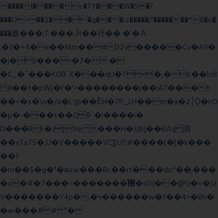
����l����c�TY���W�S�?
���O>��2���q���rz�����/'�������*8�o�
���矗���;T:���ᒎt��吁�� �'�.Ὰ
.�3�+4�e��Mm��#D2v�����Cv�A9�
�j�S���>�7� �
�C_�`���KOB`X���qU�T<�,�K��lo8
8��t�pW(�F�'>��������j��iA7���h
��=�x�\n�/o�L'@��ȄH�7P_LH��m�a�2׀Ǫ�nO
�p�-���t��Q9`�l����i�
O���RE�J}Ve ���H�S)h]��BAq謪
��xTa75�,U�V��
���VC]}U?!#��
��(�[�k���
��?
�m��5�g�"�ѩsw���8c��rt���do*��;���
�c�#�޳�ͯ������=���7�sO{��ğPݿ�=�)z
V�������Y4p�.�ϟ������w�f��4>�Bh�
�w���# # "�