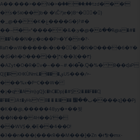
A��:���>��N�>�ٝ����;��tzd�� �!
�s�5ю��)b� �\Ĉ?)e�}B^��}
�_@���K�ݝ����G�)?#�
��~�="�����&�;y�@�۵��R@a�#�
��Ӵi��N�y;�o��P>�ϒ�n�?­
Raח�wW�����˫�s����N�O����6�Y�
�{G�h�O��� |��]*c��3(��٣}
�AZyt�O�R�v�~��~#.�l�̿�.Ԛ�%� 8��ʠaP
Q)[�R.KHKÙNmL�l���ېU5���/>-
���%x�P^C��W�
�ݙ�q�Am}gQ]c�hC�Dp|:�#$2�.��F��C|
�F��JAt�yHsY8� � �J��� ب��׼����q]��Pj
�K��@,�����48yy�+��됫
��N���4H��ů'�
��WV$�,�E��4��D!
�3��n���(���rR��M���]�Zn �ғ¶r�mx-