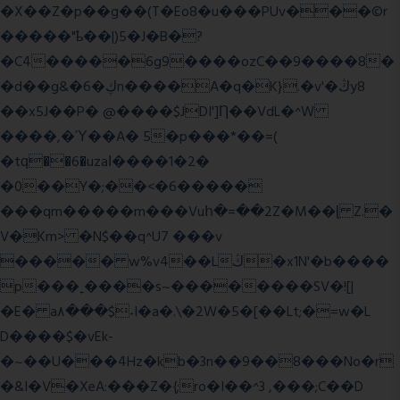
�X��Z�p��g��(T�Eo8�u���PUv���©r
�����"ҍ��|)5�J�B�?
�C4�����6g9����ozC��9����8�
�d��g&�6�ڮn����A�q�K}.�v'�ڭy8
��x5J��P� @����$JDI']Ƞ��VdL�^W
����,�Ύ��A� 5�p���*��=(
�tԛ��6�uzaІ����1�2�
�0��Y�;��<�6�����
���qm�����m���Vuհ�=��2Z�M��ɭ Z.�
V�Km> �N$��q^U7 �
��v
����� w%v4��Lڭ�x1N'�b����
p���˿����s~��������SV�![|
�E� a٨���$˖I�a�.\�2W�5�[��Lt;�=w�L
D����$�vEk-
�~��U���4Hz�kb�3n��9��8���No�r
�&I�V�XeA:���Z�{;ro�I��^3 ,���;C��D