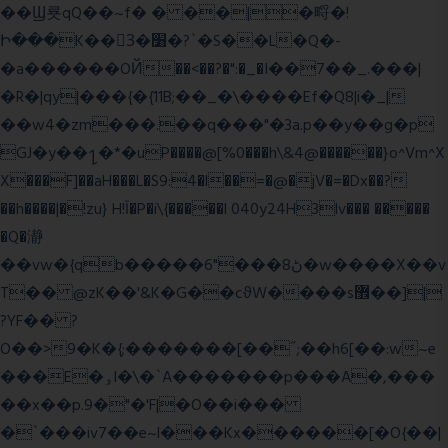
��Ϣ룟qQ��~f� � ��|�㽟�!
Ի���K��3ٓ�׸�?`�S��L�Q�-
�a������OЙ��<��?�":�_�I��7��_.���|
�R�|qy|���{�{11B;��_�\����Ef�Q8|i�_|
��w4�zm���.��q���"�3a.p��y��g�p
GJ�y��႑�*�uP����@[%0���h\&4@������}o^Vm^X
X���F]��aH���L�S9:4�l��=�@�jV�=�Dx��?
��h����|�!zu} H!Ī�P�i\{�����l 040y24H3lv��� �����
�Q�瀞
��vw�{qb�����6"���8ڻ�w����X��v
T�� @zK��'&K�G��cϑW����s޾��]|
?YF�� ?
O��>9�K�{;�������[��˝;��h6[��:w~e
���E�ۅl�\�`A�������p���A�,���
��x��p.9�"�'F|�O��i���
�`���iv7��e~l���Kx������[�O{��|