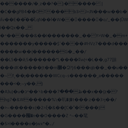
������/�˱z��?�}����� |
�C��gPB4��OT���bӟ>J=JN���w��b�
ʎv��E��ͫ��ͫLqN��ſ�W���ً����o/_��{ÛW
ї��Qx��_
�^�����&��l�������_�� Y>W�_�m+
�������y�����$ߵ����#HVz7���d���
����w��{������G�_��/
��LS��ӣ;5������*L����ʬw|<�L��,g77諒
���dK�����|t��m߼�Զ?}6���qb��_��u��
�~ f˛��j������WCcq~s������˽a�����
���<�;~y��,}
�A3u)�u�ͻ^��܌b���ڟ���7��x��{z�?
hg7�&W�����%\�䶷�{�t���:z��3>j��/
�>~�����x{�2>ξ�&��[C�ˮ�I���}
�G����՗�n��O����Z ^~��靟
�5>I����o�|wx*�؎/