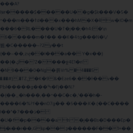
���A?
Iۭѡr�����$�����U��g�$k���V�5�
^���m���ߙd���x���hM�X�Rw�IO�m
���6�RL����U�T�j��;�h4:l�\n
6�����m�f�� ��K�4tg���N�\/
뷆;�C�����~?2y��t
{��~��,zvj��l���a�� Y�x��}
��{�ڮ�'Z����
ջ4E1�n'
�Nll���0�Ng�륽Vr% �4���5
�.��#}.�TZݩ�K�9&�Eze6�.��ŀ��v��
PЫ�����g���ߒ�Fj��N.?
�{��_�h���,��^��C�c�,'��ͦ�h�-
����6�%?f��nO7 g�� �S���:K�.(��C����
I��"�7 ���ڎ�
�U�f�p����ah �j��Bs�D���Ep�
j�i��r��,Gkp��.ҙ������F��1+��