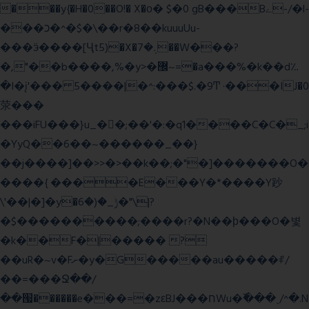
���y{�H�0��O!� X�о� $�0 gB���Bے-/�l-
���כ�^�$�\��r�8��kuuuUu-
���ӭ����[Ҷt5)�X�܉�7��W���?
�,"��b����,%�y>�޼~=�a���%�k��d؉
�I�į'��� 5����|�^:���$.�9Ͳ ·���IJ�0
荥���
���iFU���}u_�
�;��'�:�q1����C�C�_;i
�YyQ��6��~������_��}
��j����]��>>�>��k��;�"�]�������O�
����{ ����E���Y�*����Y䟞
\'��|�]�y�ݱ_�(�6�"\|?
�$����������;����r?�N��ϸ���O�볓
�k��F�|����� ?
��uR�~v�Fށ�y�G�����au�����ꑷ/
��=���Ջ��/
��՗������e���=�zεBJ���חWu�߰���˯/^�.N