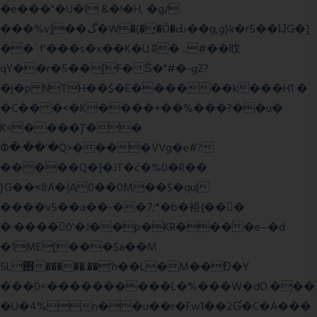
�e���"�U�ǀ &�!�H, �g/
���%v]��گ�W�(�̟�Õ�Ԃ��g,g}k�r5��ĲG�]
��`f'���s�x��K�U.ʬ�ۃ#��旼
qY��r�5��[F� Ŝ�"#�-gZ?
�j�p NTH��$�E������k���H1 �
�C�� �<�K����+��%���?��u�
K<����]'��
Փ�:��'�Q>����VVg�e#?
�����Q�]�JT�݁c�%0�R��
}G��˂IŀA�{A0��0M��$�qu|
����v5��a��-��7;*�b�裕{���ً
�:����0'�J��p�KR����e~�d
�1ME[���$a��M
5L΋�����.��'h��L�M��Ɖ�Y
���0˂����������L�%���W�dO.���
�U�4%n��u��r�Fw1��2Ɠ�C�A���