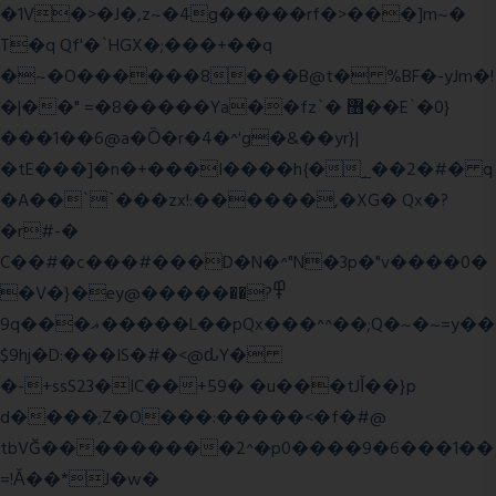
�1V�>�J�,z~�4g�����rf�>���]m~�
T�q Qf'�`HGX�;���+��q
�~�O������8���B@t� %BF�-yJm�!
�|��" =�8�����Ya��fz`� ޶��E`�0}
���1��6@a�Ȍ�r�4�^'g�&��yr}|
�tE���]�n�+���I����h{�_̣��2�#� q
�A��``���zx!:������,�XG� Qx�
?
�r#-�
C��#�c���#���D�N�^"N�3p�"v����0�
�V�}�ey@�����߾?��
9q���ޣ�����L��pQx���^^��;Q�~�~=y��
$9hj�D:���IS�#�<@ԃY�
�-+ssS23�IC��+59� �u���tJǏ��}p
d����;Z�O���:�����<�f�#@
tbVĞ���������2^�p0����9�6���1��
=!Ǎ��*J�w�