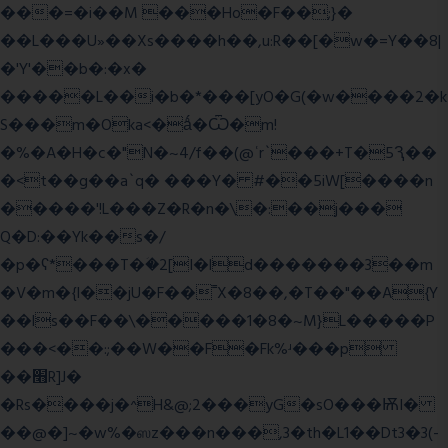
���=�i��M ���Ho�F��;}�
��L���U»��Xs����h��,u:R��[�w�=Y��8|
�'Y'��b�:�x�
�����L��i�b�*���[yO�G(�w����2�k
S���m�Oka<�ǻ�Ѿ�m!
�%�A�H�c�"N�~4/f��(@ʿr`���+T�5Ԇ��
�<t��g��a`q� ���Y� #��5iW[����n
�����'!L���Z�R�n�\�:��j���
Q�D:��Yk��s�/
�p�ʕ*���T�ؘ�2[I�ld�������3��m
�V�m�{I��jU�F��˭X�8��,�T��"��A{Y
��ls��F��\�����1�8�~M}L�����P
���<��:;��W��F�Fk%ʴ���p
��׫R]J�
�Rs����j�^H&@;2���yG�sO���ѬI�
��@�]~�w%�ஸz���n���,3�th�L1��Dt3�3(-