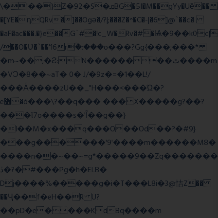
\�'��}Z�92�S�ܩBG�5I�M��gYy�Uȅ��
�[YE�դQRv�]��Ogə�/?|;���Z�^�C�-|�6]@`��c�
�aF�ac���.�}e��G`#�!c_W�Rv�#�Ѩ�9��k0c|
/��O�Ʋ�`��'16rؒ�:���o���?Gg{���;���*
�m~��;�Ƨ:N��������ٿ����m
�VϽ�8��~aT� 0� J/�9z�=�1��L!/
���Ǡ����zU��_"H���<���Ώ�?
e߻�ó���\?��q��� ���X�����g?��?
���ϊ7o����s�'Ĩ��g��}
�l��M�x���q���O��Od��?�#9}
���g������'9'����m������M8�
����n��~��~=g*�����9��Zq�������
ڏ�?�#���Pg�h�ELB�
Dj����%�����g�i�T���L8i�3@恄Z��
��Ҷ��f�eH��R U?
��pD�e����KdBq����m