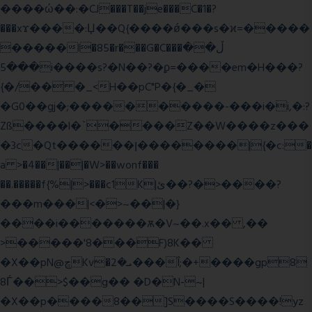
����ώ��:�CJ���T��je���C�1�?
���xϫ����:Џ��Q{����ǿ���s�ϰ=�����
�����l�85�r���G�C���ڵ��
���5i����s?�N��?�ϼ=����em�H���?
{�/�� �_<H��pC"P�{�_�
�G0��gj�;����������-���i�i,�:?
Zß����l�`����Z��W����z���
�3c�Qt������ן��������|{�c:�
a >�4��|��|�W>��wonf���
��.�����f{%|>���c1K|ئ��?�>����?
���m���|<�>~��|�}
����i�������ѫ�V~��.x�� ,��
>�����'8���F)8K��
�X��pN@ڇKv�ܝ�2���Î;�+����gp8
8Ѓ��>$��g�� �D�N-~|
�X��p����8��]S����S����!yz