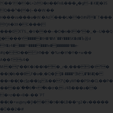
��':��L=2r.I�n��Fn&���ߩ�g~�˴K�]�35
Q��ׯ�|�{~��W:��
H���νa���a�W.�Az���U��0#iӤ�`T���
Y]4�3X�C���|
���0ХΫ5_�V���~�O�n�3�"�_�~U��Q
]����Y�����tH�?�M`��Y���5K�dl�Ъ꼼d
Y�z4����?^�������!le�|������f��e-
#ϙ�O�� :H1��`�%n�tf�Y�+w��
A��Ts4�
M:�{*��K�J��l��_r�,���J�t"�
��{�b��8,F�a�,�Q�][�-����*Ǝk,�"�6
�]�
��>��[�c$p��)g&��7\]�yM1��PSh�CL��P�
����՝��6�+�k�ơ�;-/4ƃ���a��
�>z��=8�-��`PT
��(�+w@ny�]I���t�I�LB��^g2�v�����
��ٕ�2�#