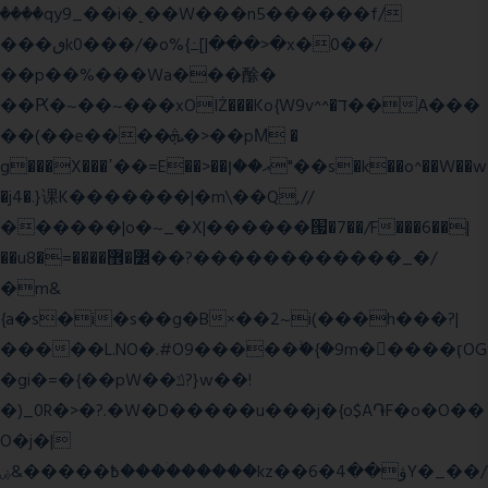
����qy9_��i�˻��W���n5������f/
���ٯk0���/�o%{߸[|���>�x�0��/
��p��%���Wa���酴�
��Ԗ�~��~���xOIŻ���Ko{W9v^^�ד��A���
��(��e����ܞ�>��pΜ �
g���X���ߴ��=E��>��އ��ן"��s�k��o^��W��w
�j4�.}课K�������|�m\��Q,//
������|o�~_�X|������՗�7��/F���6��|
��u8�=����߼�޾��?������������_�/
�m&
{a�s�i�s��g�B×��2~i(���h���?|
�����L.NO�.#O9�����ۙ�{�9m��ً���ӷOG
�gi�=
�{��pW��ݿ?}w��!
�)_0R�>�?.�W�D�����u���j�{o$A֏F�o�O��
O�j�|
߿�����&ۻ����ۛ�����kz��ۋ��4�6Y�_��/