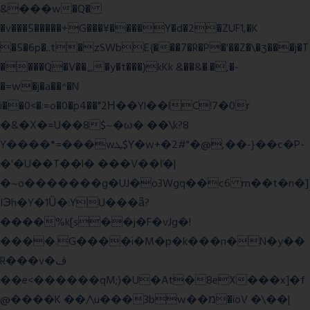
&���w�Q�
�v���5�����+G���¥����Y�d�2�ZUF1,�K
�5�6p�..t�zSWbE{���7�R�P�'��Z�\�ʒ���j�T
����Q�V��_�y�t���)kKk &��&�.�,�-
�=w�j�a��^�N
i��0<�:=o�0�p4��"2Η��Yl��lC!7�0r
�&�X�=U��8$~�ω� ��\k?8
Y����*=���wܛ$Y�w+�2#"�@,��-}��c�P-
�'�U��T��l� ���V��ľ�|
�~o�������g�UJ�o3Wgq��c6 m��t�n�]
IЭh�Y�1Ȕ�:YU���ǟ?
����%k[s��j�F�vJg�!
����.G����i�M�p�k���n�N�y��
R���v�ڤ
��e<������qM;)�U�At�8eX���x]�f
@����K ��/\u���3bw��מ�ioV �\��|