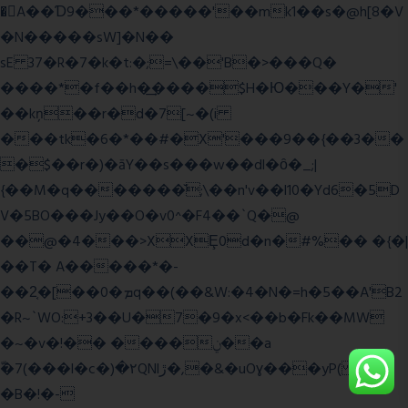
�A��Ɗ9���*�����'��mk1��s�@h[8�V
�N�����sW]�N��
sE 37�R�7�k�t:�;=\��'B�>���Q�
����*�f��h�͢����$H�Ю���Y�'
��kņ��r�d�7[~�(i
���tk�6�*��#�X'���9��{��3��
�$��r�)�āY��s���w��dl�ȏ�_;|
{��M�q�������̆;\��n'v��l10�Yd6�5D
V�5BO���Jy��O�v0^�F4��`Q�@
��@�4���>XXȨ0d�n�#%�� �{�|
��T� A�����*�-
��2͔�[��0�ܡq��(��&W:�4�N�=h�5��A'B2
�R~`WO:+3��U�7�9�x<��b�Fk��MW
�~�v�!�� ����ݧ��a
ّ�7(���l�c�)�۲QNlڙ�,�&�uOɣ���yP( z�D|
�B�!�-