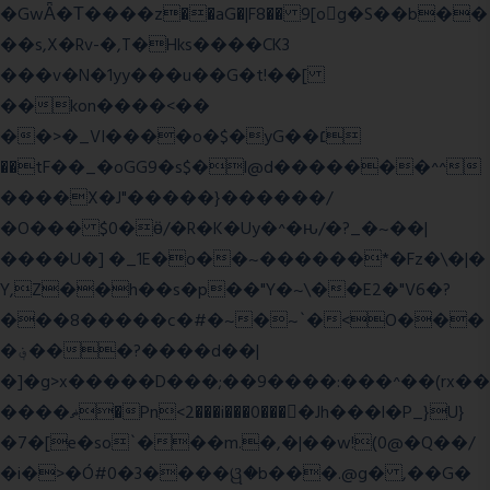
�GwǞ�Τ����z��aG�|F8�� 9[og�S��b��
��s,X�Rv-�,T�Hks����CK3
���v�N�1yy���u��G�t!��[
��kon����<��
��>�_VI����o�$�yG��׆
��tF��_�oGG9�s$�l@d�������^^
����X�J"�����}������/
�O��� $0�ӫ/�R�K�Uy�^�ԋ/�?_�~��|
����U�] �_1E�o��~������*�Fz�\�|�
Y,Z��h��s�p��"Y�~\��E2�"V6�?
���8�����c�#�~�~`�<O���
�؋���?����d��|
�]�g>x�����D���;��9����:���^��(rx��
����ޡ�Pn<2���i���0���𩆿�Jh���l�P_}U}
�7�[e�so`���m.�,�|��w!(0@�Q��/
�i�>�Ó#0�3����ୱ�b���.@g� ,��G�