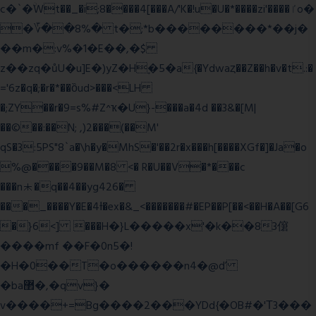
c�`�ۨWt��_�i;8����4[���A/'K�!u�U�*����zi'����ٵo�
�؆��8%� t�;*b��������*��j�
��m�:v%�1�E��,�$
z��zq�ůU�u]E�)yZ�Hׇ�5�a{�Ydwaȥ��Z��h�v�t.:�
='6z�q�;�r�*��ȍud>���<LH
�;ZY��r�9=s%#Z^ҡ�U}-���a�4d ��3&�[M|
��©��:��N; ,)2���(��M'
qS�3:5PS"8`a�\h�y�MhS�'��2r�x���h[����XGf�]�Ja�o
%@����9��M�8 <� R�U��V�*���c
���n⯸�q��4��yg426�
���_����Y�E�4Ɨ�ex�&_<�������#�EP��P[��<��H�A��[G6
�}6<] ���H�}L�����x'�k��83僒
����mf ��F�0n5�!
�H�0��T�o������n4�@ď
�ba޲�,�qv}�
v����+=Bg����2���YDd{�OB#�'Τ3���