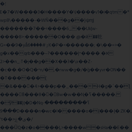
�؛
E�7�W����3�H����Y�\l����v1�i�qtm�°
wp8\�����-�WŇ���g��}ψɱ|
�������7��<���
�6_��Uk|w-
����8>:������O��� @�ӣ��䢀
G=��9�yǻٷ#����6K�P�<������; �\��=>�
g�x��qrb���~א� ����^|������?
2>��n_:T�j��g��X��3�\x��Z-
�c��.�O�Q�^n/�,�rww�g�/�ۧg��yvr�ON��
�T������(
�&����4>���p��_���H�g�`��ƪ
����8َ���8� �󳳦Bw�w��Nֻ�ߖ�����.
�ў!��}|�D�Nqߖ���������-
���9D����n�̶wc�l�֑����o�{���{�:ZK�,
't��>͍ى�ݝ�/
���ǙQ�z�o����Ļ>����w�sHa��E��