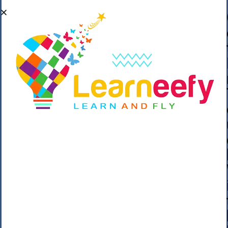
��o��C���ǡ���,����*�3��#eۧ_>\��z
�K{DQg�Ϯ��]u��3o�V~�/��@��??
����Y�]�s�n���s
h_��������/
����p��|
��^��������$��ٽ�P���~��4���Snn^
$ ����Ogy/|>ڿ|�I��'A�n��1�$�}
�__�ߝ�~�Α/'��8_@A�m~�Wѻ�ׯ�9|9+>�>�
=c"'��K���X�:��?j�ԫ��-
����������y���mK���?/
���|y���������_N $��!8w�//
���[��}��As���3�P�k��{_?
�_o�k�e����^8{��տ���޾���
i������2<�2��3>��Η�Ņz������:��^��
��_��~�9_Oz��9l�����O��Ż˗����
)�4޽��-����n�����y�^m��݆{ڧ�/
�o�m��"x�۝(�����Żo���Wm)��_~�S�