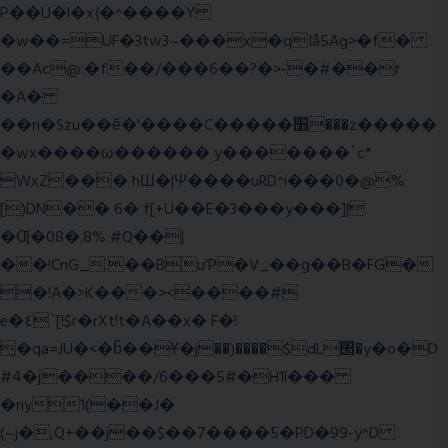
P��U�l�x{�^����Y
�w��=UF�3tw3~���x�qIå5Ag>�f�
��Ac@:�f��/���6��?�>-�#��r
�A�
��n�Szu��ӗ�'����C�����׻���z�����
�wx����ω������ y�������`c*
WxZ��� hШ�|Ψ����uRD^i���0�@%
[)DN�� 6� f[+U��E�3���y���]|
�Ƣ�08�.8% #Q��|
��!CnG_.��Bu'P�V_��g��B�FG�
�!A�>K���><����#
e�٤`[!$r�rXt!t�A��x� F�!
̮�qa=JU�<�b̃��Ұ�j��)����$dL΢�y�o�D
#4�j����/6���5#�H1l���
�ny1(��J�
(~j�,Q+��j��$��7����5�PD�99-y^D