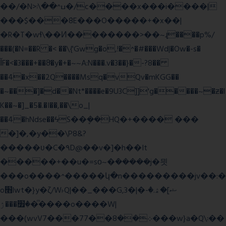
��/�N>ߎ^��\܃�/c����x���i����|
���$���ܿ8E���O�����+�x��|
�R�T�wɬ\� �И��������>��~ɻ����p%/
���(�N=��R �< ��\{'Gwg�o,!�^�#���Wd|�Ow�-s�
ĬF�<�3���+��8ͣ�y�+�~~A:N���.v�3��}�-?8��
��4�x��2Q����Msq�vQv�mKGG��
�~���]�d��Nt*����e�9U3C]]'g�����~�ƶ�l
K��~�]_�5�.�I��,��\o_|
��4�hNdse��ϟS��ܷ��HQ�+���� ���
�]�,�y��\P8&?
�����ʋ�C�۹D@��v�]�h��It
�����+��u�=sο~�ܿ�����j�믯
���o����^�����կ�n���������jv��:�
o׫lwt�}y�ζ/W˫Q|��_���G,3�|�ޝ]�ۿ.�-
�׿���ۯ�ͫ����o����W|
���(wvV܀��8��77���7���w}a�Q\܃��