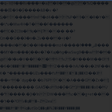
�q~V(H��Rv���+�a{�8��@�%Q����
��揎�9�ў����&B�v �?
$j�����m�d4��%P�l��R�Y�
�\*u�Mw4H�T���F������
�C�ZC0ʚ�kj�|?ͮ��� ��?
Cm��G��3�n�ݣv����=}�?
���el��O��H����mzݾ���1����4B���
�MY�m���]��e�7�Xaj׃�hg�wSwg9��wƗf��
@�I�a�V����-v,5�Y���M��Ol
�׿���������0�6Z����:hA/I��s�2NF��k
K� *������UZo���ח/�� ��.(��XD��3
��=^�`dyg�� �b76P��A���G�Zx�]
T�������� GAA5̔�o1d�ӳ�G )��:��ℱ�o0�/
�"����.�]I�1nDW���\c��ջ+et���
�ר��?Ov�q��~Z2ea
���J�q�ut5bQ��q�lǊ�R���Y����{��