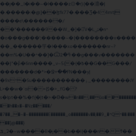
��j��_I�i��~�l����z۞�r}{��濎�|
�.�����:�@]��ɮfk77�.���Ʒ�4 4mt|
����e\�������/
��"������9��W_�]�ͮV�Lݽ�n^
�o���g���';�����~�{��������x����
��_������竽�I���xo�������nr~?
��m%�U��^��]�Ѿߟ�2��g���v�������
��}"�ٗp�6nn����_v~5{�{�߿��G��G���/
�������d�*>�Ջ+��FN���y|
�9x^�Su�����������ۏ_��������JY
L>��w�ˋoi�={$�>_fG� ?
s�Ipt��%�f{�|t�>:�ϴ�w�n��,��ûo���������
��h��x�~�Nz�����/
�7��_�~�~��������E������_o�������v��;��9_�^Q^��:���
��]@���}
ݏ_ʡ�~w����B�j��b��l{���n�;Ϯ��