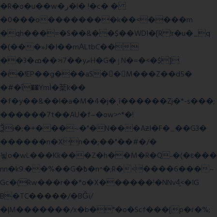
�R�o�u��w�ر�l� !�c� �
�0���o��������k��<����m
�qh���=�S��&��$��WDI�[R !r�u�_q
�(���»J�I��mΑLtbC��
��3�ߘ��>i7��yޠH�G�ٳN�=�<�$]
�i�!EP��g���aS��M���Z��d5�
�#�ΐ��YmÌ�棻k��
�f�y��&��l�a�M�4�j�ˎī������Zj�*-s���;
������7t� �AU�f~�ow>^*�!
Ѯi�;�+���~�"�N���AƶI�F�_��G3�
������n�Xn��;��"��#�/�
뇧o�wL���Kk���Z�h��M�R�Q˶�(�ɛ���
nn�k9:��%��G�߿�n^�;R�<����6���~
Gc�(Rw���r��*o�X������!�NNv4̙<�IG
B�TC�����/�BĜï/
�|M�������/x�b�"�o�Scf���[p�г�%;