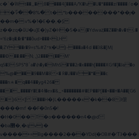
c�`�ۨWt��_�i;8����4[���A/'K�!u�U�*����zi'����ٵo�
�؆��8%� t�;*b��������*��j�
��m�:v%�1�E��,�$
z��zq�ůU�u]E�)yZ�Hׇ�5�a{�Ydwaȥ��Z��h�v�t.:�
='6z�q�;�r�*��ȍud>���<LH
�;ZY��r�9=s%#Z^ҡ�U}-���a�4d ��3&�[M|
��©��:��N; ,)2���(��M'
qS�3:5PS"8`a�\h�y�MhS�'��2r�x���h[����XGf�]�Ja�o
%@����9��M�8 <� R�U��V�*���c
���n⯸�q��4��yg426�
���_����Y�E�4Ɨ�ex�&_<�������#�EP��P[��<��H�A��[G6
�}6<] ���H�}L�����x'�k��83僒
����mf ��F�0n5�!
�H�0��T�o������n4�@ď
�ba޲�,�qv}�
v����+=Bg����2���YDd{�OB#�'Τ3���