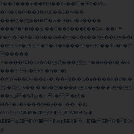
2�����m��8Ml��X<��� Z�A%/
��X���B�x'UE��֔2���
����@�NiO®�w� B�uv�p����
���P�*�I��qu��G��Z��� E��Z#~��i+ᄐ
K��7�A�2�N��ăa���U�ɢ��4��tj��L
�6n%E�TL�ݎ�vf�6���i�6>��4|x�E�Ź"
�����
#����tƜ�[m�A�h7̥���_*��H��t�;�e0
���G܊rs�֗KS �Yj�E�|
�#|Y��E��&>�.:��)�;�,L�a����K�d�I�
t�O͖z5��,�'�b����@3#�H��qPp�
��oڥ�%T@�::` !-�]�b5�
M�T�v�V����y��=��_�&|
σYfbP7Q�r���n7�j0C�T/�!RV��yP1;m�
L��'�@E��}0Y���wȹ�l�I&�t:+�[��nZ�6*��K:o
늵