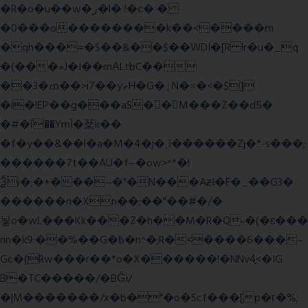
�R�o�u��w�ر�l� !�c� �
�0���o��������k��<����m
�qh���=�S��&��$��WDI�[R !r�u�_q
�(���»J�I��mΑLtbC��
��3�ߘ��>i7��yޠH�G�ٳN�=�<�$]
�i�!EP��g���aS��M���Z��d5�
�#�ΐ��YmÌ�棻k��
�f�y��&��l�a�M�4�j�ˎī������Zj�*-s���;
������7t� �AU�f~�ow>^*�!
Ѯi�;�+���~�"�N���AƶI�F�_��G3�
������n�Xn��;��"��#�/�
뇧o�wL���Kk���Z�h��M�R�Q˶�(�ɛ���
nn�k9:��%��G�߿�n^�;R�<����6���~
Gc�(Rw���r��*o�X������!�NNv4̙<�IG
B�TC�����/�BĜï/
�|M�������/x�b�"�o�Scf���[p�г�%;