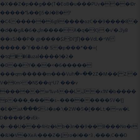
�X��Z�p��g��(T�Eo8�u���PUv���©r
�����"ҍ��|)5�J�B�?
�C4�����6g9����ozC��9����8�
�d��g&�6�ڮn����A�q�K}.�v'�ڭy8
��x5J��P� @����$JDI']Ƞ��VdL�^W
����,�Ύ��A� 5�p���*��=(
�tԛ��6�uzaІ����1�2�
�0��Y�;��<�6�����
���qm�����m���Vuհ�=��2Z�M��ɭ Z.�
V�Km> �N$��q^U7 �
��v
����� w%v4��Lڭ�x1N'�b����
p���˿����s~��������SV�![|
�E� a٨���$˖I�a�.\�2W�5�[��Lt;�=w�L
D����$�vEk-
�~��U���4Hz�kb�3n��9��8���No�r
�&I�V�XeA:���Z�{;ro�I��^3 ,���;C��D