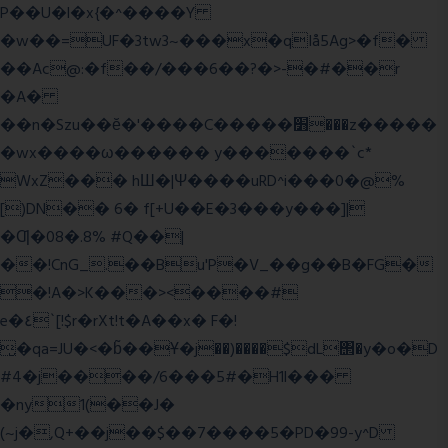
P��U�l�x{�^����Y
�w��=UF�3tw3~���x�qIå5Ag>�f�
��Ac@:�f��/���6��?�>-�#��r
�A�
��n�Szu��ӗ�'����C�����׻���z�����
�wx����ω������ y�������`c*
WxZ��� hШ�|Ψ����uRD^i���0�@%
[)DN�� 6� f[+U��E�3���y���]|
�Ƣ�08�.8% #Q��|
��!CnG_.��Bu'P�V_��g��B�FG�
�!A�>K���><����#
e�٤`[!$r�rXt!t�A��x� F�!
̮�qa=JU�<�b̃��Ұ�j��)����$dL΢�y�o�D
#4�j����/6���5#�H1l���
�ny1(��J�
(~j�,Q+��j��$��7����5�PD�99-y^D