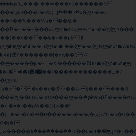
����qy9_��i�˻��W���n5������f/
���ٯk0���/�o%{߸[|���>�x�0��/
��p��%���Wa���酴�
��Ԗ�~��~���xOIŻ���Ko{W9v^^�ד��A���
��(��e����ܞ�>��pΜ �
g���X���ߴ��=E��>��އ��ן"��s�k��o^��W��w
�j4�.}课K�������|�m\��Q,//
������|o�~_�X|������՗�7��/F���6��|
��u8�=����߼�޾��?������������_�/
�m&
{a�s�i�s��g�B×��2~i(���h���?|
�����L.NO�.#O9�����ۙ�{�9m��ً���ӷOG
�gi�=
�{��pW��ݿ?}w��!
�)_0R�>�?.�W�D�����u���j�{o$A֏F�o�O��
O�j�|
߿�����&ۻ����ۛ�����kz��ۋ��4�6Y�_��/