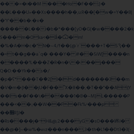
���=�i��M ���Ho�F��;}�
��L���U»��Xs����h��,u:R��[�w�=Y��8|
�'Y'��b�:�x�
�����L��i�b�*���[yO�G(�w����2�k
S���m�Oka<�ǻ�Ѿ�m!
�%�A�H�c�"N�~4/f��(@ʿr`���+T�5Ԇ��
�<t��g��a`q� ���Y� #��5iW[����n
�����'!L���Z�R�n�\�:��j���
Q�D:��Yk��s�/
�p�ʕ*���T�ؘ�2[I�ld�������3��m
�V�m�{I��jU�F��˭X�8��,�T��"��A{Y
��ls��F��\�����1�8�~M}L�����P
���<��:;��W��F�Fk%ʴ���p
��׫R]J�
�Rs����j�^H&@;2���yG�sO���ѬI�
��@�]~�w%�ஸz���n���,3�th�L1��Dt3�3(-