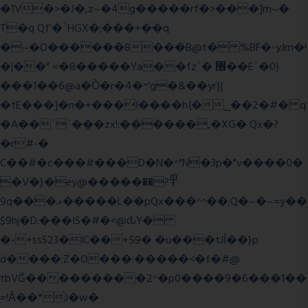
�1V�>�J�,z~�4g�����rf�>���]m~�
T�q Qf'�`HGX�;���+��q
�~�O������8���B@t� %BF�-yJm�!
�|��" =�8�����Ya��fz`� ޶��E`�0}
���1��6@a�Ȍ�r�4�^'g�&��yr}|
�tE���]�n�+���I����h{�_̣��2�#� q
�A��``���zx!:������,�XG� Qx�
?
�r#-�
C��#�c���#���D�N�^"N�3p�"v����0�
�V�}�ey@�����߾?��
9q���ޣ�����L��pQx���^^��;Q�~�~=y��
$9hj�D:���IS�#�<@ԃY�
�-+ssS23�IC��+59� �u���tJǏ��}p
d����;Z�O���:�����<�f�#@
tbVĞ���������2^�p0����9�6���1��
=!Ǎ��*J�w�