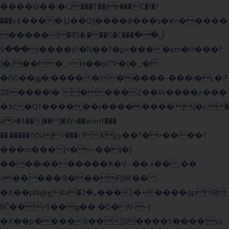
����ώ��:�CJ���T��je���C�1�?
���xϫ����:Џ��Q{����ǿ���s�ϰ=�����
�����l�85�r���G�C���ڵ��
���5i����s?�N��?�ϼ=����em�H���?
{�/�� �_<H��pC"P�{�_�
�G0��gj�;����������-���i�i,�:?
Zß����l�`����Z��W����z���
�3c�Qt������ן��������|{�c:�
a >�4��|��|�W>��wonf���
��.�����f{%|>���c1K|ئ��?�>����?
���m���|<�>~��|�}
����i�������ѫ�V~��.x�� ,��
>�����'8���F)8K��
�X��pN@ڇKv�ܝ�2���Î;�+����gp8
8Ѓ��>$��g�� �D�N-~|
�X��p����8��]S����S����!yz