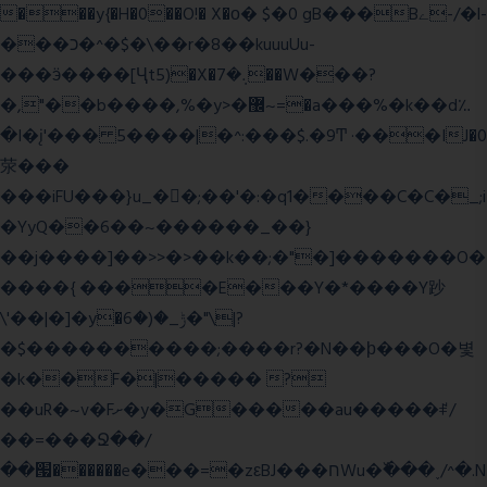
���y{�H�0��O!� X�о� $�0 gB���Bے-/�l-
���כ�^�$�\��r�8��kuuuUu-
���ӭ����[Ҷt5)�X�܉�7��W���?
�,"��b����,%�y>�޼~=�a���%�k��d؉
�I�į'��� 5����|�^:���$.�9Ͳ ·���IJ�0
荥���
���iFU���}u_�
�;��'�:�q1����C�C�_;i
�YyQ��6��~������_��}
��j����]��>>�>��k��;�"�]�������O�
����{ ����E���Y�*����Y䟞
\'��|�]�y�ݱ_�(�6�"\|?
�$����������;����r?�N��ϸ���O�볓
�k��F�|����� ?
��uR�~v�Fށ�y�G�����au�����ꑷ/
��=���Ջ��/
��՗������e���=�zεBJ���חWu�߰���˯/^�.N