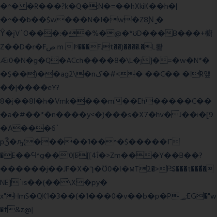
�^��R���?k�Q�:N�=��hXkiK��h�|
�^��b��$w���N�I�w�Z8Ɲ ͚�
Ŷ�įV`O���:��%�@�*ʊD���B���+櫥
Z��D�r�Fص m Iʶ���F.t��)����.�L뢅
Æi0�N�g�Q�ACch����8�\L�j]�=�w�N*�
�$��)��ag2\�nک�#<� ��C�� �IR얲
��|����eY?
8�j��8I�h�Vmk����m��Eh�����C��
�a�#��*�n����y<�)���s�X7�hv�J��i�[9
�A���6`
pǮ�ԡ(�����1��^�$�����I־
�E��Ϥ^g��'0|ꠓ[[4ΐ�>Zm���Y��B��?
������j��JF�X�ך�Ʊ0�I�мT2�>P̶S���t���ͩ�
NE]`is��(��\X�py�
x"HmS�QK1�3��(�1���0�v��b�p�P؃;EG�"w
�f&z@|