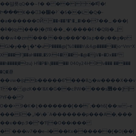
��Ϣ룟qQ��~f� � ��|�㽟�!
Ի���K��3ٓ�׸�?`�S��L�Q�-
�a������OЙ��<��?�":�_�I��7��_.���|
�R�|qy|���{�{11B;��_�\����Ef�Q8|i�_|
��w4�zm���.��q���"�3a.p��y��g�p
GJ�y��႑�*�uP����@[%0���h\&4@������}o^Vm^X
X���F]��aH���L�S9:4�l��=�@�jV�=�Dx��?
��h����|�!zu} H!Ī�P�i\{�����l 040y24H3lv��� �����
�Q�瀞
��vw�{qb�����6"���8ڻ�w����X��v
T�� @zK��'&K�G��cϑW����s޾��]|
?YF�� ?
O��>9�K�{;�������[��˝;��h6[��:w~e
���E�ۅl�\�`A�������p���A�,���
��x��p.9�"�'F|�O��i���
�`���iv7��e~l���Kx������[�O{��|