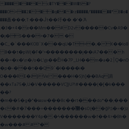
����l����c�TY���W�S�?
���O>��2���q���rz�����/'�������*8�o�
���矗���;T:���ᒎt��吁�� �'�.Ὰ
.�3�+4�e��Mm��#D2v�����Cv�A9�
�j�S���>�7� �
�C_�`���KOB`X���qU�T<�,�K��lo8
8��t�pW(�F�'>��������j��iA7���h
��=�x�\n�/o�L'@��ȄH�7P_LH��m�a�2׀Ǫ�nO
�p�-���t��Q9`�l����i�
O���RE�J}Ve ���H�S)h]��BAq謪
��xTa75�,U�V��
���VC]}U?!#��
��(�[�k���
��?
�m��5�g�"�ѩsw���8c��rt���do*��;���
�c�#�޳�ͯ������=���7�sO{��ğPݿ�=�)z
V�������Y4p�.�ϟ������w�f��4>�Bh�
�w���# # "�