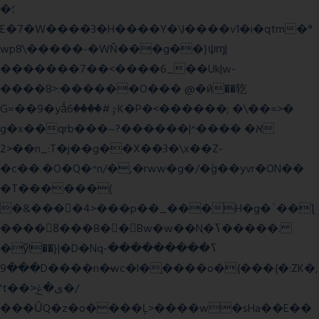
�؛
E�7�W����3�H����Y�\l����v1�i�qtm�°
wp8\�����-�WŇ���g��}ψɱ|
�������7��<���
�6_��Uk|w-
����8>:������O��� @�ӣ��䢀
G=��9�yǻٷ#����6K�P�<������; �\��=>�
g�x��qrb���~א� ����^|������?
2>��n_:T�j��g��X��3�\x��Z-
�c��.�O�Q�^n/�,�rww�g�/�ۧg��yvr�ON��
�T������(
�&����4>���p��_���H�g�`��ƪ
����8َ���8� �󳳦Bw�w��Nֻ�ߖ�����.
�ў!��}|�D�Nqߖ���������-
���9D����n�̶wc�l�֑����o�{���{�:ZK�,
't��>͍ى�ݝ�/
���ǙQ�z�o����Ļ>����w�sHa��E��