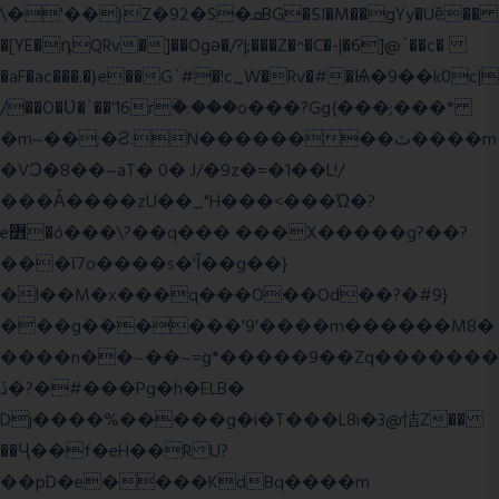
\�'��}Z�92�S�ܩBG�5I�M��gYy�Uȅ��
�[YE�դQRv�]��Ogə�/?|;���Z�^�C�-|�6]@`��c�
�aF�ac���.�}e��G`#�!c_W�Rv�#�Ѩ�9��k0c|
/��O�Ʋ�`��'16rؒ�:���o���?Gg{���;���*
�m~��;�Ƨ:N��������ٿ����m
�VϽ�8��~aT� 0� J/�9z�=�1��L!/
���Ǡ����zU��_"H���<���Ώ�?
e߻�ó���\?��q��� ���X�����g?��?
���ϊ7o����s�'Ĩ��g��}
�l��M�x���q���O��Od��?�#9}
���g������'9'����m������M8�
����n��~��~=g*�����9��Zq�������
ڏ�?�#���Pg�h�ELB�
Dj����%�����g�i�T���L8i�3@恄Z��
��Ҷ��f�eH��R U?
��pD�e����KdBq����m