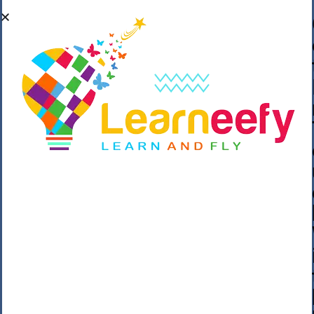
��o��C���ǡ���,����*�3��#eۧ_>\��z
�K{DQg�Ϯ��]u��3o�V~�/��@��??
����Y�]�s�n���s
h_��������/
����p��|
��^��������$��ٽ�P���~��4���Snn^
$ ����Ogy/|>ڿ|�I��'A�n��1�$�}
�__�ߝ�~�Α/'��8_@A�m~�Wѻ�ׯ�9|9+>�>�
=c"'��K���X�:��?j�ԫ��-
����������y���mK���?/
���|y���������_N $��!8w�//
���[��}��As���3�P�k��{_?
�_o�k�e����^8{��տ���޾���
i������2<�2��3>��Η�Ņz������:��^��
��_��~�9_Oz��9l�����O��Ż˗����
)�4޽��-����n�����y�^m��݆{ڧ�/
�o�m��"x�۝(�����Żo���Wm)��_~�S�