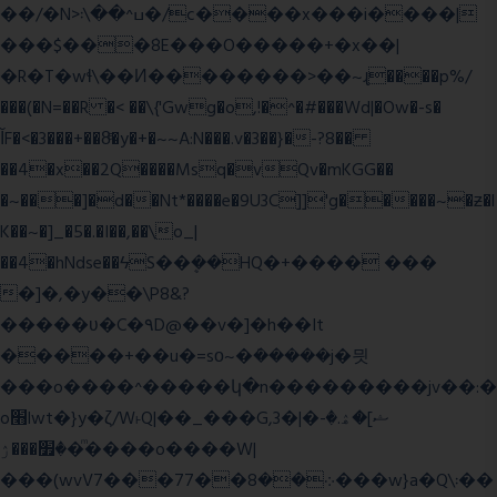
��/�N>ߎ^��\܃�/c����x���i����|
���$���ܿ8E���O�����+�x��|
�R�T�wɬ\� �И��������>��~ɻ����p%/
���(�N=��R �< ��\{'Gwg�o,!�^�#���Wd|�Ow�-s�
ĬF�<�3���+��8ͣ�y�+�~~A:N���.v�3��}�-?8��
��4�x��2Q����Msq�vQv�mKGG��
�~���]�d��Nt*����e�9U3C]]'g�����~�ƶ�l
K��~�]_�5�.�I��,��\o_|
��4�hNdse��ϟS��ܷ��HQ�+���� ���
�]�,�y��\P8&?
�����ʋ�C�۹D@��v�]�h��It
�����+��u�=sο~�ܿ�����j�믯
���o����^�����կ�n���������jv��:�
o׫lwt�}y�ζ/W˫Q|��_���G,3�|�ޝ]�ۿ.�-
�׿���ۯ�ͫ����o����W|
���(wvV܀��8��77���7���w}a�Q\܃��