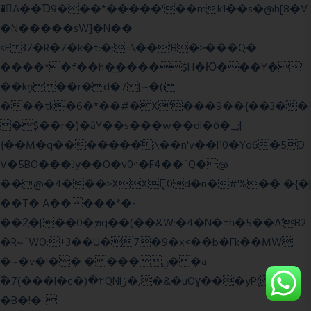
�A��Ɗ9���*�����'��mk1��s�@h[8�V
�N�����sW]�N��
sE 37�R�7�k�t:�;=\��'B�>���Q�
����*�f��h�͢����$H�Ю���Y�'
��kņ��r�d�7[~�(i
���tk�6�*��#�X'���9��{��3��
�$��r�)�āY��s���w��dl�ȏ�_;|
{��M�q�������̆;\��n'v��l10�Yd6�5D
V�5BO���Jy��O�v0^�F4��`Q�@
��@�4���>XXȨ0d�n�#%�� �{�|
��T� A�����*�-
��2͔�[��0�ܡq��(��&W:�4�N�=h�5��A'B2
�R~`WO:+3��U�7�9�x<��b�Fk��MW
�~�v�!�� ����ݧ��a
ّ�7(���l�c�)�۲QNlڙ�,�&�uOɣ���yP( z�D|
�B�!�-