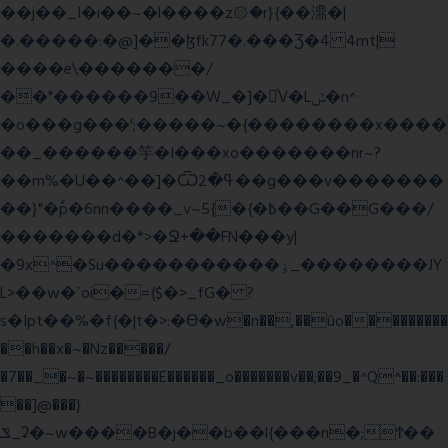
��j��_I�i��~�l����z۞�r}{��濎�|
�.�����:�@]��ɮfk77�.���Ʒ�4 4mt|
����e\�������/
��"������9��W_�]�ͮV�Lݽ�n^
�o���g���';�����~�{��������x����
��_������竽�I���xo�������nr~?
��m%�U��^��]�Ѿߟ�2��g���v�������
��}"�ٗp�6nn����_v~5{�{�߿��G��G���/
�������d�*>�Ջ+��FN���y|
�9x^�Su�����������ۏ_��������JY
L>��w�ˋoi�={$�>_fG� ?
s�Ipt��%�f{�|t�>:�ϴ�w�n��,��ûo���������
��h��x�~�Nz�����/
�7��_�~�~��������E������_o�������v��;��9_�^Q^��:���
��]@���}
ݏ_ʡ�~w����B�j��b��l{���n�;Ϯ��