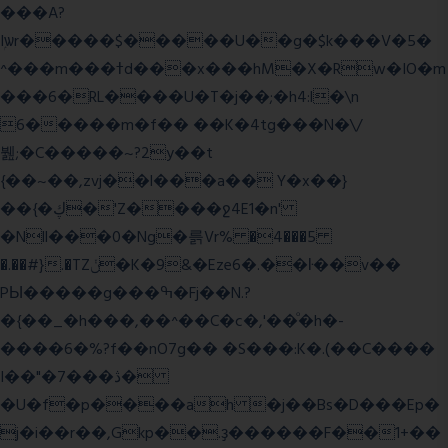
���A?
Iۭѡr�����$�����U��g�$k���V�5�
^���m���ߙd���x���hM�X�Rw�IO�m
���6�RL����U�T�j��;�h4:l�\n
6�����m�f�� ��K�4tg���N�\/
뷆;�C�����~?2y��t
{��~��,zvj��l���a�� Y�x��}
��{�ڮ�'Z����
ջ4E1�n'
�Nll���0�Ng�륽Vr% �4���5
�.��#}.�TZݩ�K�9&�Eze6�.��ŀ��v��
PЫ�����g���ߒ�Fj��N.?
�{��_�h���,��^��C�c�,'��ͦ�h�-
����6�%?f��nO7 g�� �S���:K�.(��C����
I��"�7 ���ڎ�
�U�f�p����ah �j��Bs�D���Ep�
j�i��r��,Gkp��.ҙ������F��1+��