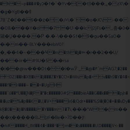
�h�~p���#�yכ�f�`�Yv�[�t3���ۑ� zX\�
�g�YgB��龺
7B`Z�E��6��ȥ��/>\�`�o�JC\ -��
�O&���Y�o�7 �U-��lc|2}Fs�_촢�0�
瀜�Ų����.�Ρ �.�-\���5f�9�gu��5aO�
�i�m��-BLY���ebh!0?
�,;��4�~���Ҹ�m�th�|j�ᇞ�r��2��U/
���or�#9U�5 �i�rsa
�i��@w���Dt��i�wӰ _�@�٣`mAG7;�2��
0Z3��h�XB�k�)���Z�Y�CC!=�iWu�p�> v��h9�Y�4�=
���f�H���~ ��<�UgH
���`ú��*U��[N�|P�"�c�����0#$���bieA��G��k���pjh�
�:�uz�%�p��K�U;�V+���k6�;Qdr+���%$l�(�O�+�I�uDy�
kŖ�0��(i�N����J�Y���mT�Ћ,��i�"W1�(m��
��ӽ�����l3ܝ(zF�Be�>7D��)!
�n#����H_lM��4�<���^�}m��s�����.�U.D����jV<-��