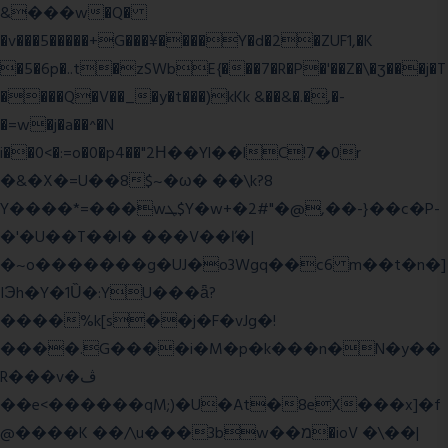
&���w�Q�
�v���5�����+G���¥����Y�d�2�ZUF1,�K
�5�6p�..t�zSWbE{���7�R�P�'��Z�\�ʒ���j�T
����Q�V��_�y�t���)kKk &��&�.�,�-
�=w�j�a��^�N
i��0<�:=o�0�p4��"2Η��Yl��lC!7�0r
�&�X�=U��8$~�ω� ��\k?8
Y����*=���wܛ$Y�w+�2#"�@,��-}��c�P-
�'�U��T��l� ���V��ľ�|
�~o�������g�UJ�o3Wgq��c6 m��t�n�]
IЭh�Y�1Ȕ�:YU���ǟ?
����%k[s��j�F�vJg�!
����.G����i�M�p�k���n�N�y��
R���v�ڤ
��e<������qM;)�U�At�8eX���x]�f
@����K ��/\u���3bw��מ�ioV �\��|