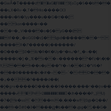
�GwǞ�Τ����z��aG�|F8�� 9[og�S��b��
��s,X�Rv-�,T�Hks����CK3
���v�N�1yy���u��G�t!��[
��kon����<��
��>�_VI����o�$�yG��׆
��tF��_�oGG9�s$�l@d�������^^
����X�J"�����}������/
�O��� $0�ӫ/�R�K�Uy�^�ԋ/�?_�~��|
����U�] �_1E�o��~������*�Fz�\�|�
Y,Z��h��s�p��"Y�~\��E2�"V6�?
���8�����c�#�~�~`�<O���
�؋���?����d��|
�]�g>x�����D���;��9����:���^��(rx��
����ޡ�Pn<2���i���0���𩆿�Jh���l�P_}U}
�7�[e�so`���m.�,�|��w!(0@�Q��/
�i�>�Ó#0�3����ୱ�b���.@g� ,��G�