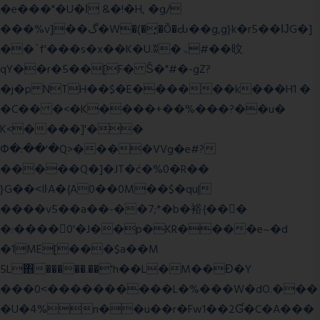
�e���"�U�ǀ &�!�H, �g/
���%v]��گ�W�(�̟�Õ�Ԃ��g,g}k�r5��ĲG�]
��`f'���s�x��K�U.ʬ�ۃ#��旼
qY��r�5��[F� Ŝ�"#�-gZ?
�j�p NTH��$�E������k���H1 �
�C�� �<�K����+��%���?��u�
K<����]'��
Փ�:��'�Q>����VVg�e#?
�����Q�]�JT�݁c�%0�R��
}G��˂IŀA�{A0��0M��$�qu|
����v5��a��-��7;*�b�裕{���ً
�:����0'�J��p�KR����e~�d
�1ME[���$a��M
5L΋�����.��'h��L�M��Ɖ�Y
���0˂����������L�%���W�dO.���
�U�4%n��u��r�Fw1��2Ɠ�C�A���