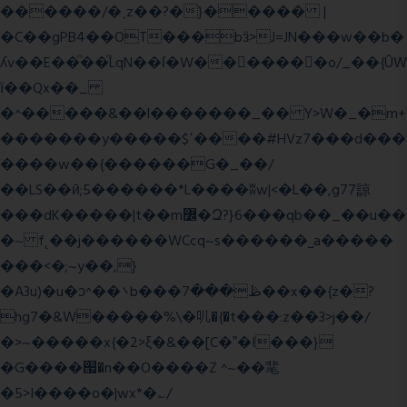
������/�˱z��?�}����� |
�C��gPB4��OT���bӟ>J=JN���w��b�
ʎv��E��ͫ��ͫLqN��ſ�W���ً����o/_��{ÛW
ї��Qx��_
�^�����&��l�������_�� Y>W�_�m+
�������y�����$ߵ����#HVz7���d���
����w��{������G�_��/
��LS��ӣ;5������*L����ʬw|<�L��,g77諒
���dK�����|t��m߼�Զ?}6���qb��_��u��
�~ f˛��j������WCcq~s������˽a�����
���<�;~y��,}
�A3u)�u�ͻ^��܌b���ڟ���7��x��{z�?
hg7�&W�����%\�䶷�{�t���:z��3>j��/
�>~�����x{�2>ξ�&��[C�ˮ�I���}
�G����՗�n��O����Z ^~��靟
�5>I����o�|wx*�؎/