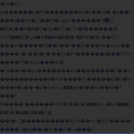
�uq�}
ֲw������b��������8O�E���,�b��*
���{��8v����+@���:���^)޾
���y��H�N�O�ףU�5� o�Ȉ������廻
+C����ŧ�cyu��4}����8{��r��]�,?��XNF��푺L��X
���v^�������כ��^��}5���N&�wGY��
����c�}��{�/�'��ZS�������{���?
�����Wow���N>糙
�^o��ߞ�'�zo�������xO��������7�.�o
����������R�v'W���������Ey�q�1~
���t�u��-�� o~u����{|ח֧�r��6z��68�?
���?
M����ݫ������Yb�O�v��D����ûw˯y��x7�����I_
�/��/��g��W��/��r?쵷
��]�~7߽����������Δ3;>R��H>,�G��ו�:�
���� `I���z���}?�~k���?