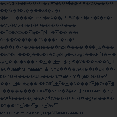
�q~V(H��Rv���+�a{�8��@�%Q����
��揎�9�ў����&B�v �?
$j�����m�d4��%P�l��R�Y�
�\*u�Mw4H�T���F������
�C�ZC0ʚ�kj�|?ͮ��� ��?
Cm��G��3�n�ݣv����=}�?
���el��O��H����mzݾ���1����4B���
�MY�m���]��e�7�Xaj׃�hg�wSwg9��wƗf��
@�I�a�V����-v,5�Y���M��Ol
�׿���������0�6Z����:hA/I��s�2NF��k
K� *������UZo���ח/�� ��.(��XD��3
��=^�`dyg�� �b76P��A���G�Zx�]
T�������� GAA5̔�o1d�ӳ�G )��:��ℱ�o0�/
�"����.�]I�1nDW���\c��ջ+et���
�ר��?Ov�q��~Z2ea
���J�q�ut5bQ��q�lǊ�R���Y����{��