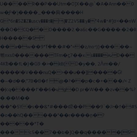
U����R��P��Utm�O]X��@`�A�Ann��0
w�͍P�'j��֛��_���䕟����H
G*6n�5Z�Z�uscv���t�|{�'Z2V5��:y�"4w�^#]σ<��nW
��O�CQ��O����2.�a6c��G����:�2�R
H�����S
��a�w��9*܂��ߌ�#�"=�z/no^}}�����~
쀢nxs0������TFm�ϛ7��x:s����ԋD��
4Kƀ��fL�}�G9 �>�kB(�ِy��, 2ᐿm��/
����!�V���nuQ�>��u��]|����Ġ!
�~�d��;"7B�B�f @�?��p�c�+���/< Z
�|cq����f'��6�ug�D pr�W�� �zv��%?
�.��M��
��*�5Y�s��&*#���ǆ��P��9`�J>�f�#S
�o��hQ�����"��r����ņ�?
�����*T�
���c5�� 7��b�]Q��q�����[5