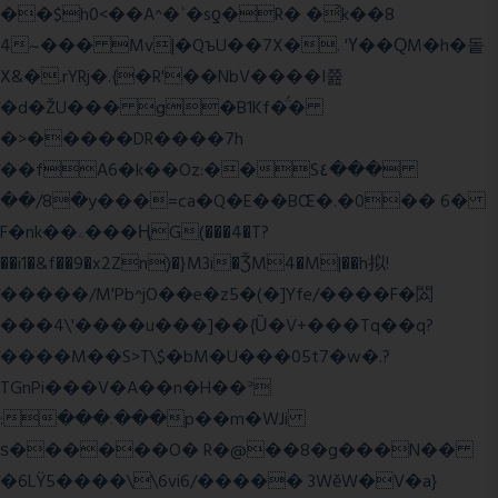
��$h0<��A^�ʿ�sƍ�R� �͗k��8
4~��� Mv|�QъU��7X�. 'Ү��ԚM�h�돝
X&�.rYRj�.{�R'��NbV����I쯆
�d�ŽU��� g�B1Kf�̈́�
�>�����DR����7h
��fA6�k�
�Oz:��S٤���
��/8�y���=ca�Q�E��BŒ�.�0�� 6�
F�nk��ۦ���ҢG(���4�T?
��i1�&f��9�x2Zn)�}M3i�ǮM4�M|��h拟!
�����/M'Pb^jO��e�z5�(�]Yfe/����F�閦
���4\'����u���]��{Ȕ�V+���Tq��q?
����M��S>T\$�bM�U���05t7�w�.?
TGnPi���V�A��n�H��ᐣ
:���.���p��m�WJi
ѕ������O� R�@��8�g���N��
�6LŸ5����\\6vi6/����� 3WěW�V�a}