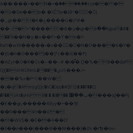
A��:���>��N�>�ٝ����;��tzd�� �!
�s�5ю��)b� �\Ĉ?)e�}B^��}
�_@���K�ݝ����G�)?#�
��~�="�����&�;y�@�۵��R@a�#�
��Ӵi��N�y;�o��P>�ϒ�n�?­
Raח�wW�����˫�s����N�O����6�Y�
�{G�h�O��� |��]*c��3(��٣}
�AZyt�O�R�v�~��~#.�l�̿�.Ԛ�%� 8��ʠaP
Q)[�R.KHKÙNmL�l���ېU5���/>-
���%x�P^C��W�
�ݙ�q�Am}gQ]c�hC�Dp|:�#$2�.��F��C|
�F��JAt�yHsY8� � �J��� ب��׼����q]��Pj
�K��@,�����48yy�+��됫
��N���4H��ů'�
��WV$�,�E��4��D!
�3��n���(���rR��M���]�Zn �ғ¶r�mx-