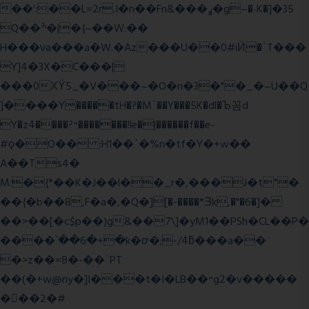
��':��L=2r.I�n��Fn&���ߩ�g~�˴K�]�35
Q��ׯ�|�{~��W:��
H���νa���a�W.�Az���U��0#iӤ�`T���
Y]4�3X�C���|
���0ХΫ5_�V���~�O�n�3�"�_�~U��Q
]����Y�����tH�?�M`��Y���5K�dl�Ъ꼼d
Y�z4����?^�������!le�|������f��e-
#ϙ�O�� :H1��`�%n�tf�Y�+w��
A��Ts4�
M:�{*��K�J��l��_r�,���J�t"�
��{�b��8,F�a�,�Q�][�-����*Ǝk,�"�6
�]�
��>��[�c$p��)g&��7\]�yM1��PSh�CL��P�
����՝��6�+�k�ơ�;-/4ƃ���a��
�>z��=8�-��`PT
��(�+w@ny�]I���t�I�LB��^g2�v�����
��ٕ�2�#