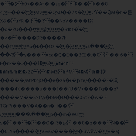
��$h0<��A^�ʿ�sƍ�R� �͗k��8
4~��� Mv|�QъU��7X�. 'Ү��ԚM�h�돝
X&�.rYRj�.{�R'��NbV����I쯆
�d�ŽU��� g�B1Kf�̈́�
�>�����DR����7h
��fA6�k�
�Oz:��S٤���
��/8�y���=ca�Q�E��BŒ�.�0�� 6�
F�nk��ۦ���ҢG(���4�T?
��i1�&f��9�x2Zn)�}M3i�ǮM4�M|��h拟!
�����/M'Pb^jO��e�z5�(�]Yfe/����F�閦
���4\'����u���]��{Ȕ�V+���Tq��q?
����M��S>T\$�bM�U���05t7�w�.?
TGnPi���V�A��n�H��ᐣ
:���.���p��m�WJi
ѕ������O� R�@��8�g���N��
�6LŸ5����\\6vi6/����� 3WěW�V�a}