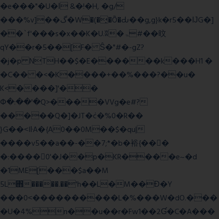
�e���"�U�ǀ &�!�H, �g/
���%v]��گ�W�(�̟�Õ�Ԃ��g,g}k�r5��ĲG�]
��`f'���s�x��K�U.ʬ�ۃ#��旼
qY��r�5��[F� Ŝ�"#�-gZ?
�j�p NTH��$�E������k���H1 �
�C�� �<�K����+��%���?��u�
K<����]'��
Փ�:��'�Q>����VVg�e#?
�����Q�]�JT�݁c�%0�R��
}G��˂IŀA�{A0��0M��$�qu|
����v5��a��-��7;*�b�裕{���ً
�:����0'�J��p�KR����e~�d
�1ME[���$a��M
5L΋�����.��'h��L�M��Ɖ�Y
���0˂����������L�%���W�dO.���
�U�4%n��u��r�Fw1��2Ɠ�C�A���