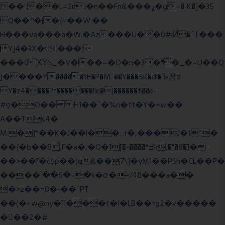
��':��L=2r.I�n��Fn&���ߩ�g~�˴K�]�35
Q��ׯ�|�{~��W:��
H���νa���a�W.�Az���U��0#iӤ�`T���
Y]4�3X�C���|
���0ХΫ5_�V���~�O�n�3�"�_�~U��Q
]����Y�����tH�?�M`��Y���5K�dl�Ъ꼼d
Y�z4����?^�������!le�|������f��e-
#ϙ�O�� :H1��`�%n�tf�Y�+w��
A��Ts4�
M:�{*��K�J��l��_r�,���J�t"�
��{�b��8,F�a�,�Q�][�-����*Ǝk,�"�6
�]�
��>��[�c$p��)g&��7\]�yM1��PSh�CL��P�
����՝��6�+�k�ơ�;-/4ƃ���a��
�>z��=8�-��`PT
��(�+w@ny�]I���t�I�LB��^g2�v�����
��ٕ�2�#