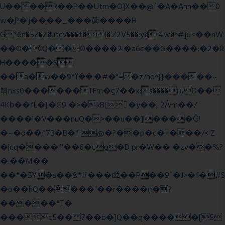
U����R��P��Utm�O]X��@`�A�Ann��0
w�͍P�'j��֛��_���䕟����H
G*6n�5Z�Z�uscv���t�|{�'Z2V5��:y�"4w�^#]σ<��nW
��O�CQ��O����2.�a6c��G����:�2�R
H�����S
��a�w��9*܂��ߌ�#�"=�z/no^}}�����~
쀢nxs0������TFm�ϛ7��x:s����ԋD��
4Kƀ��fL�}�G9 �>�kB(�ِy��, 2ᐿm��/
����!�V���nuQ�>��u��]|����Ġ!
�~�d��;"7B�B�f @�?��p�c�+���/< Z
�|cq����f'��6�ug�D pr�W�� �zv��%?
�.��M��
��*�5Y�s��&*#���ǆ��P��9`�J>�f�#S
�o��hQ�����"��r����ņ�?
�����*T�
���c5�� 7��b�]Q��q�����[5