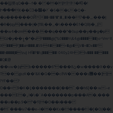
��Ϣ룟qQ��~f� � ��|�㽟�!
Ի���K��3ٓ�׸�?`�S��L�Q�-
�a������OЙ��<��?�":�_�I��7��_.���|
�R�|qy|���{�{11B;��_�\����Ef�Q8|i�_|
��w4�zm���.��q���"�3a.p��y��g�p
GJ�y��႑�*�uP����@[%0���h\&4@������}o^Vm^X
X���F]��aH���L�S9:4�l��=�@�jV�=�Dx��?
��h����|�!zu} H!Ī�P�i\{�����l 040y24H3lv��� �����
�Q�瀞
��vw�{qb�����6"���8ڻ�w����X��v
T�� @zK��'&K�G��cϑW����s޾��]|
?YF�� ?
O��>9�K�{;�������[��˝;��h6[��:w~e
���E�ۅl�\�`A�������p���A�,���
��x��p.9�"�'F|�O��i���
�`���iv7��e~l���Kx������[�O{��|