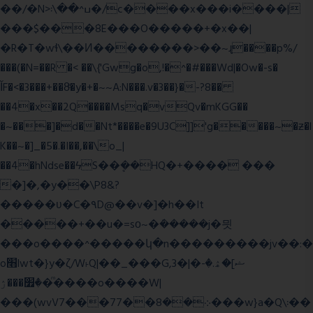
��/�N>ߎ^��\܃�/c����x���i����|
���$���ܿ8E���O�����+�x��|
�R�T�wɬ\� �И��������>��~ɻ����p%/
���(�N=��R �< ��\{'Gwg�o,!�^�#���Wd|�Ow�-s�
ĬF�<�3���+��8ͣ�y�+�~~A:N���.v�3��}�-?8��
��4�x��2Q����Msq�vQv�mKGG��
�~���]�d��Nt*����e�9U3C]]'g�����~�ƶ�l
K��~�]_�5�.�I��,��\o_|
��4�hNdse��ϟS��ܷ��HQ�+���� ���
�]�,�y��\P8&?
�����ʋ�C�۹D@��v�]�h��It
�����+��u�=sο~�ܿ�����j�믯
���o����^�����կ�n���������jv��:�
o׫lwt�}y�ζ/W˫Q|��_���G,3�|�ޝ]�ۿ.�-
�׿���ۯ�ͫ����o����W|
���(wvV܀��8��77���7���w}a�Q\܃��