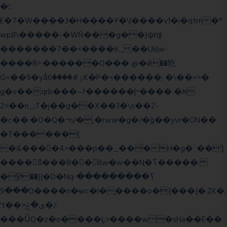
�؛
E�7�W����3�H����Y�\l����v1�i�qtm�°
wp8\�����-�WŇ���g��}ψɱ|
�������7��<���
�6_��Uk|w-
����8>:������O��� @�ӣ��䢀
G=��9�yǻٷ#����6K�P�<������; �\��=>�
g�x��qrb���~א� ����^|������?
2>��n_:T�j��g��X��3�\x��Z-
�c��.�O�Q�^n/�,�rww�g�/�ۧg��yvr�ON��
�T������(
�&����4>���p��_���H�g�`��ƪ
����8َ���8� �󳳦Bw�w��Nֻ�ߖ�����.
�ў!��}|�D�Nqߖ���������-
���9D����n�̶wc�l�֑����o�{���{�:ZK�,
't��>͍ى�ݝ�/
���ǙQ�z�o����Ļ>����w�sHa��E��