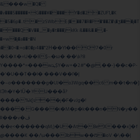
&���w�Q�
�v���5�����+G���¥����Y�d�2�ZUF1,�K
�5�6p�..t�zSWbE{���7�R�P�'��Z�\�ʒ���j�T
����Q�V��_�y�t���)kKk &��&�.�,�-
�=w�j�a��^�N
i��0<�:=o�0�p4��"2Η��Yl��lC!7�0r
�&�X�=U��8$~�ω� ��\k?8
Y����*=���wܛ$Y�w+�2#"�@,��-}��c�P-
�'�U��T��l� ���V��ľ�|
�~o�������g�UJ�o3Wgq��c6 m��t�n�]
IЭh�Y�1Ȕ�:YU���ǟ?
����%k[s��j�F�vJg�!
����.G����i�M�p�k���n�N�y��
R���v�ڤ
��e<������qM;)�U�At�8eX���x]�f
@����K ��/\u���3bw��מ�ioV �\��|