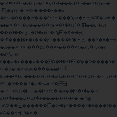
�1V�>�J�,z~�4g�����rf�>���]m~�
T�q Qf'�`HGX�;���+��q
�~�O������8���B@t� %BF�-yJm�!
�|��" =�8�����Ya��fz`� ޶��E`�0}
���1��6@a�Ȍ�r�4�^'g�&��yr}|
�tE���]�n�+���I����h{�_̣��2�#� q
�A��``���zx!:������,�XG� Qx�
?
�r#-�
C��#�c���#���D�N�^"N�3p�"v����0�
�V�}�ey@�����߾?��
9q���ޣ�����L��pQx���^^��;Q�~�~=y��
$9hj�D:���IS�#�<@ԃY�
�-+ssS23�IC��+59� �u���tJǏ��}p
d����;Z�O���:�����<�f�#@
tbVĞ���������2^�p0����9�6���1��
=!Ǎ��*J�w�