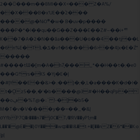
2�����m��8Ml��X<��� Z�A%/
��X���B�x'UE��֔2���
����@�NiO®�w� B�uv�p����
���P�*�I��qu��G��Z��� E��Z#~��i+ᄐ
K��7�A�2�N��ăa���U�ɢ��4��tj��L
�6n%E�TL�ݎ�vf�6���i�6>��4|x�E�Ź"
�����
#����tƜ�[m�A�h7̥���_*��H��t�;�e0
���G܊rs�֗KS �Yj�E�|
�#|Y��E��&>�.:��)�;�,L�a����K�d�I�
t�O͖z5��,�'�b����@3#�H��qPp�
��oڥ�%T@�::` !-�]�b5�
M�T�v�V����y��=��_�&|
σYfbP7Q�r���n7�j0C�T/�!RV��yP1;m�
L��'�@E��}0Y���wȹ�l�I&�t:+�[��nZ�6*��K:o
늵