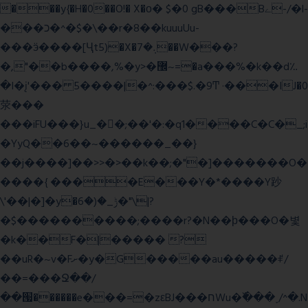
���y{�H�0��O!� X�о� $�0 gB���Bے-/�l-
���כ�^�$�\��r�8��kuuuUu-
���ӭ����[Ҷt5)�X�܉�7��W���?
�,"��b����,%�y>�޼~=�a���%�k��d؉
�I�į'��� 5����|�^:���$.�9Ͳ ·���IJ�0
荥���
���iFU���}u_�
�;��'�:�q1����C�C�_;i
�YyQ��6��~������_��}
��j����]��>>�>��k��;�"�]�������O�
����{ ����E���Y�*����Y䟞
\'��|�]�y�ݱ_�(�6�"\|?
�$����������;����r?�N��ϸ���O�볓
�k��F�|����� ?
��uR�~v�Fށ�y�G�����au�����ꑷ/
��=���Ջ��/
��՗������e���=�zεBJ���חWu�߰���˯/^�.N