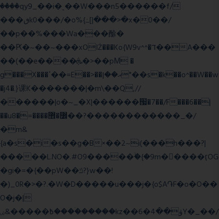
����qy9_��i�˻��W���n5������f/
���ٯk0���/�o%{߸[|���>�x�0��/
��p��%���Wa���酴�
��Ԗ�~��~���xOIŻ���Ko{W9v^^�ד��A���
��(��e����ܞ�>��pΜ �
g���X���ߴ��=E��>��އ��ן"��s�k��o^��W��w
�j4�.}课K�������|�m\��Q,//
������|o�~_�X|������՗�7��/F���6��|
��u8�=����߼�޾��?������������_�/
�m&
{a�s�i�s��g�B×��2~i(���h���?|
�����L.NO�.#O9�����ۙ�{�9m��ً���ӷOG
�gi�=
�{��pW��ݿ?}w��!
�)_0R�>�?.�W�D�����u���j�{o$A֏F�o�O��
O�j�|
߿�����&ۻ����ۛ�����kz��ۋ��4�6Y�_��/