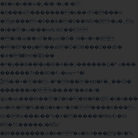
�R�o�u��w�ر�l� !�c� �
�0���o��������k��<����m
�qh���=�S��&��$��WDI�[R !r�u�_q
�(���»J�I��mΑLtbC��
��3�ߘ��>i7��yޠH�G�ٳN�=�<�$]
�i�!EP��g���aS��M���Z��d5�
�#�ΐ��YmÌ�棻k��
�f�y��&��l�a�M�4�j�ˎī������Zj�*-s���;
������7t� �AU�f~�ow>^*�!
Ѯi�;�+���~�"�N���AƶI�F�_��G3�
������n�Xn��;��"��#�/�
뇧o�wL���Kk���Z�h��M�R�Q˶�(�ɛ���
nn�k9:��%��G�߿�n^�;R�<����6���~
Gc�(Rw���r��*o�X������!�NNv4̙<�IG
B�TC�����/�BĜï/
�|M�������/x�b�"�o�Scf���[p�г�%;