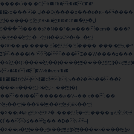
����ώ��:�CJ���T��je���C�1�?
���xϫ����:Џ��Q{����ǿ���s�ϰ=�����
�����l�85�r���G�C���ڵ��
���5i����s?�N��?�ϼ=����em�H���?
{�/�� �_<H��pC"P�{�_�
�G0��gj�;����������-���i�i,�:?
Zß����l�`����Z��W����z���
�3c�Qt������ן��������|{�c:�
a >�4��|��|�W>��wonf���
��.�����f{%|>���c1K|ئ��?�>����?
���m���|<�>~��|�}
����i�������ѫ�V~��.x�� ,��
>�����'8���F)8K��
�X��pN@ڇKv�ܝ�2���Î;�+����gp8
8Ѓ��>$��g�� �D�N-~|
�X��p����8��]S����S����!yz