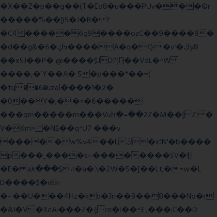
�X��Z�p��g��(T�Eo8�u���PUv���©r
�����"ҍ��|)5�J�B�?
�C4�����6g9����ozC��9����8�
�d��g&�6�ڮn����A�q�K}.�v'�ڭy8
��x5J��P� @����$JDI']Ƞ��VdL�^W
����,�Ύ��A� 5�p���*��=(
�tԛ��6�uzaІ����1�2�
�0��Y�;��<�6�����
���qm�����m���Vuհ�=��2Z�M��ɭ Z.�
V�Km> �N$��q^U7 �
��v
����� w%v4��Lڭ�x1N'�b����
p���˿����s~��������SV�![|
�E� a٨���$˖I�a�.\�2W�5�[��Lt;�=w�L
D����$�vEk-
�~��U���4Hz�kb�3n��9��8���No�r
�&I�V�XeA:���Z�{;ro�I��^3 ,���;C��D