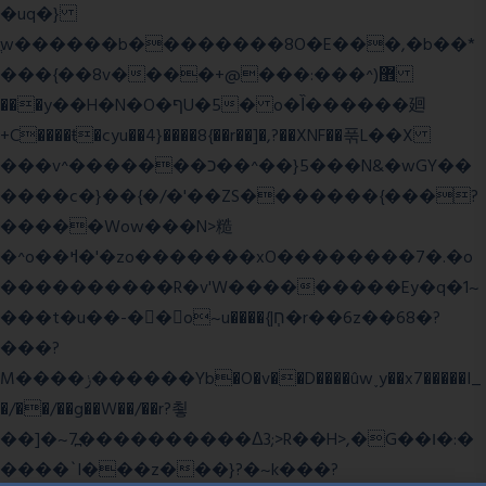
�uq�}
ֲw������b��������8O�E���,�b��*
���{��8v����+@���:���^)޾
���y��H�N�O�ףU�5� o�Ȉ������廻
+C����ŧ�cyu��4}����8{��r��]�,?��XNF��푺L��X
���v^�������כ��^��}5���N&�wGY��
����c�}��{�/�'��ZS�������{���?
�����Wow���N>糙
�^o��ߞ�'�zo�������xO��������7�.�o
����������R�v'W���������Ey�q�1~
���t�u��-�� o~u����{|ח֧�r��6z��68�?
���?
M����ݫ������Yb�O�v��D����ûw˯y��x7�����I_
�/��/��g��W��/��r?쵷
��]�~7߽����������Δ3;>R��H>,�G��ו�:�
���� `I���z���}?�~k���?