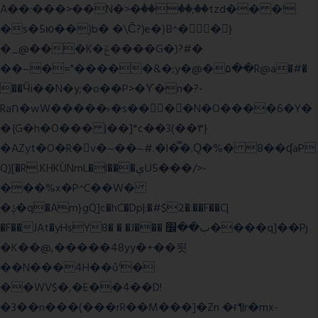
A��:���>��N�>�ٝ����;��tzd�� �!
�s�5ю��)b� �\Ĉ?)e�}B^��}
�_@���K�ݝ����G�)?#�
��~�="�����&�;y�@�۵��R@a�#�
��Ӵi��N�y;�o��P>�ϒ�n�?­
Raח�wW�����˫�s����N�O����6�Y�
�{G�h�O��� |��]*c��3(��٣}
�AZyt�O�R�v�~��~#.�l�̿�.Ԛ�%� 8��ʠaP
Q)[�R.KHKÙNmL�l���ېU5���/>-
���%x�P^C��W�
�ݙ�q�Am}gQ]c�hC�Dp|:�#$2�.��F��C|
�F��JAt�yHsY8� � �J��� ب��׼����q]��Pj
�K��@,�����48yy�+��됫
��N���4H��ů'�
��WV$�,�E��4��D!
�3��n���(���rR��M���]�Zn �ғ¶r�mx-