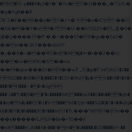
�h�~p���#�yכ�f�`�Yv�[�t3���ۑ� zX\�
�g�YgB��龺
7B`Z�E��6��ȥ��/>\�`�o�JC\ -��
�O&���Y�o�7 �U-��lc|2}Fs�_촢�0�
瀜�Ų����.�Ρ �.�-\���5f�9�gu��5aO�
�i�m��-BLY���ebh!0?
�,;��4�~���Ҹ�m�th�|j�ᇞ�r��2��U/
���or�#9U�5 �i�rsa
�i��@w���Dt��i�wӰ _�@�٣`mAG7;�2��
0Z3��h�XB�k�)���Z�Y�CC!=�iWu�p�> v��h9�Y�4�=
���f�H���~ ��<�UgH
���`ú��*U��[N�|P�"�c�����0#$���bieA��G��k���pjh�
�:�uz�%�p��K�U;�V+���k6�;Qdr+���%$l�(�O�+�I�uDy�
kŖ�0��(i�N����J�Y���mT�Ћ,��i�"W1�(m��
��ӽ�����l3ܝ(zF�Be�>7D��)!
�n#����H_lM��4�<���^�}m��s�����.�U.D����jV<-��