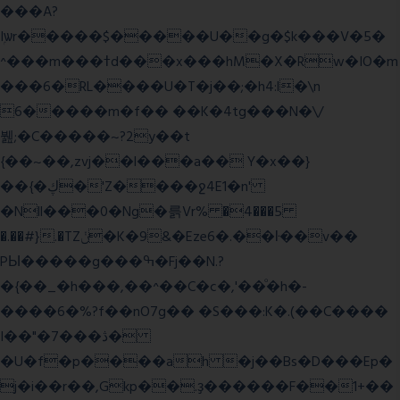
���A?
Iۭѡr�����$�����U��g�$k���V�5�
^���m���ߙd���x���hM�X�Rw�IO�m
���6�RL����U�T�j��;�h4:l�\n
6�����m�f�� ��K�4tg���N�\/
뷆;�C�����~?2y��t
{��~��,zvj��l���a�� Y�x��}
��{�ڮ�'Z����
ջ4E1�n'
�Nll���0�Ng�륽Vr% �4���5
�.��#}.�TZݩ�K�9&�Eze6�.��ŀ��v��
PЫ�����g���ߒ�Fj��N.?
�{��_�h���,��^��C�c�,'��ͦ�h�-
����6�%?f��nO7 g�� �S���:K�.(��C����
I��"�7 ���ڎ�
�U�f�p����ah �j��Bs�D���Ep�
j�i��r��,Gkp��.ҙ������F��1+��