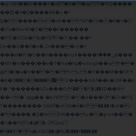
�q~V(H��Rv���+�a{�8��@�%Q����
��揎�9�ў����&B�v �?
$j�����m�d4��%P�l��R�Y�
�\*u�Mw4H�T���F������
�C�ZC0ʚ�kj�|?ͮ��� ��?
Cm��G��3�n�ݣv����=}�?
���el��O��H����mzݾ���1����4B���
�MY�m���]��e�7�Xaj׃�hg�wSwg9��wƗf��
@�I�a�V����-v,5�Y���M��Ol
�׿���������0�6Z����:hA/I��s�2NF��k
K� *������UZo���ח/�� ��.(��XD��3
��=^�`dyg�� �b76P��A���G�Zx�]
T�������� GAA5̔�o1d�ӳ�G )��:��ℱ�o0�/
�"����.�]I�1nDW���\c��ջ+et���
�ר��?Ov�q��~Z2ea
���J�q�ut5bQ��q�lǊ�R���Y����{��