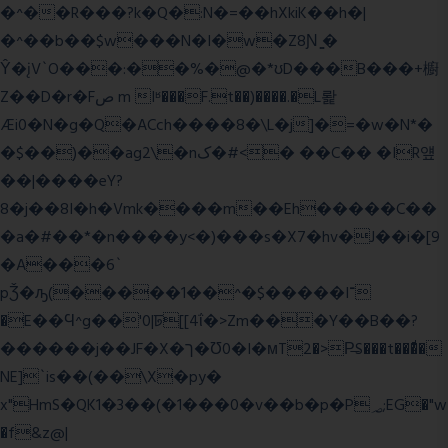
�^��R���?k�Q�:N�=��hXkiK��h�|
�^��b��$w���N�I�w�Z8Ɲ ͚�
Ŷ�įV`O���:��%�@�*ʊD���B���+櫥
Z��D�r�Fص m Iʶ���F.t��)����.�L뢅
Æi0�N�g�Q�ACch����8�\L�j]�=�w�N*�
�$��)��ag2\�nک�#<� ��C�� �IR얲
��|����eY?
8�j��8I�h�Vmk����m��Eh�����C��
�a�#��*�n����y<�)���s�X7�hv�J��i�[9
�A���6`
pǮ�ԡ(�����1��^�$�����I־
�E��Ϥ^g��'0|ꠓ[[4ΐ�>Zm���Y��B��?
������j��JF�X�ך�Ʊ0�I�мT2�>P̶S���t���ͩ�
NE]`is��(��\X�py�
x"HmS�QK1�3��(�1���0�v��b�p�P؃;EG�"w
�f&z@|