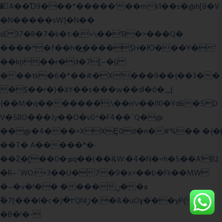
�A��Ɗ9���*�����'��mk1��s�@h[8�V
�N�����sW]�N��
sE 37�R�7�k�t:�;=\��'B�>���Q�
����*�f��h�͢����$H�Ю���Y�'
��kņ��r�d�7[~�(i
���tk�6�*��#�X'���9��{��3��
�$��r�)�āY��s���w��dl�ȏ�_;|
{��M�q�������̆;\��n'v��l10�Yd6�5D
V�5BO���Jy��O�v0^�F4��`Q�@
��@�4���>XXȨ0d�n�#%�� �{�|
��T� A�����*�-
��2͔�[��0�ܡq��(��&W:�4�N�=h�5��A'B2
�R~`WO:+3��U�7�9�x<��b�Fk��MW
�~�v�!�� ����ݧ��a
ّ�7(���l�c�)�۲QNlڙ�,�&�uOɣ���yP( z�D|
�B�!�-