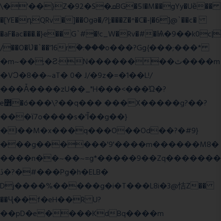
\�'��}Z�92�S�ܩBG�5I�M��gYy�Uȅ��
�[YE�դQRv�]��Ogə�/?|;���Z�^�C�-|�6]@`��c�
�aF�ac���.�}e��G`#�!c_W�Rv�#�Ѩ�9��k0c|
/��O�Ʋ�`��'16rؒ�:���o���?Gg{���;���*
�m~��;�Ƨ:N��������ٿ����m
�VϽ�8��~aT� 0� J/�9z�=�1��L!/
���Ǡ����zU��_"H���<���Ώ�?
e߻�ó���\?��q��� ���X�����g?��?
���ϊ7o����s�'Ĩ��g��}
�l��M�x���q���O��Od��?�#9}
���g������'9'����m������M8�
����n��~��~=g*�����9��Zq�������
ڏ�?�#���Pg�h�ELB�
Dj����%�����g�i�T���L8i�3@恄Z��
��Ҷ��f�eH��R U?
��pD�e����KdBq����m