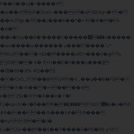
P��U�l�x{�^����Y
�w��=UF�3tw3~���x�qIå5Ag>�f�
��Ac@:�f��/���6��?�>-�#��r
�A�
��n�Szu��ӗ�'����C�����׻���z�����
�wx����ω������ y�������`c*
WxZ��� hШ�|Ψ����uRD^i���0�@%
[)DN�� 6� f[+U��E�3���y���]|
�Ƣ�08�.8% #Q��|
��!CnG_.��Bu'P�V_��g��B�FG�
�!A�>K���><����#
e�٤`[!$r�rXt!t�A��x� F�!
̮�qa=JU�<�b̃��Ұ�j��)����$dL΢�y�o�D
#4�j����/6���5#�H1l���
�ny1(��J�
(~j�,Q+��j��$��7����5�PD�99-y^D