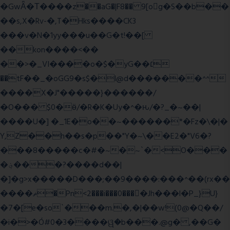
�GwǞ�Τ����z��aG�|F8�� 9[og�S��b��
��s,X�Rv-�,T�Hks����CK3
���v�N�1yy���u��G�t!��[
��kon����<��
��>�_VI����o�$�yG��׆
��tF��_�oGG9�s$�l@d�������^^
����X�J"�����}������/
�O��� $0�ӫ/�R�K�Uy�^�ԋ/�?_�~��|
����U�] �_1E�o��~������*�Fz�\�|�
Y,Z��h��s�p��"Y�~\��E2�"V6�?
���8�����c�#�~�~`�<O���
�؋���?����d��|
�]�g>x�����D���;��9����:���^��(rx��
����ޡ�Pn<2���i���0���𩆿�Jh���l�P_}U}
�7�[e�so`���m.�,�|��w!(0@�Q��/
�i�>�Ó#0�3����ୱ�b���.@g� ,��G�