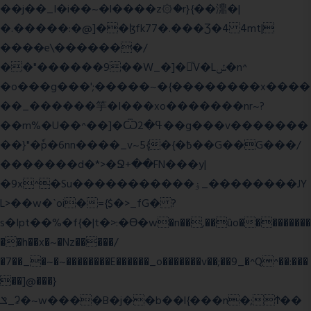
��j��_I�i��~�l����z۞�r}{��濎�|
�.�����:�@]��ɮfk77�.���Ʒ�4 4mt|
����e\�������/
��"������9��W_�]�ͮV�Lݽ�n^
�o���g���';�����~�{��������x����
��_������竽�I���xo�������nr~?
��m%�U��^��]�Ѿߟ�2��g���v�������
��}"�ٗp�6nn����_v~5{�{�߿��G��G���/
�������d�*>�Ջ+��FN���y|
�9x^�Su�����������ۏ_��������JY
L>��w�ˋoi�={$�>_fG� ?
s�Ipt��%�f{�|t�>:�ϴ�w�n��,��ûo���������
��h��x�~�Nz�����/
�7��_�~�~��������E������_o�������v��;��9_�^Q^��:���
��]@���}
ݏ_ʡ�~w����B�j��b��l{���n�;Ϯ��