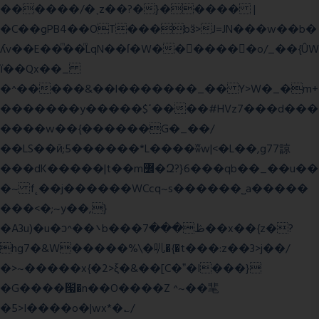
������/�˱z��?�}����� |
�C��gPB4��OT���bӟ>J=JN���w��b�
ʎv��E��ͫ��ͫLqN��ſ�W���ً����o/_��{ÛW
ї��Qx��_
�^�����&��l�������_�� Y>W�_�m+
�������y�����$ߵ����#HVz7���d���
����w��{������G�_��/
��LS��ӣ;5������*L����ʬw|<�L��,g77諒
���dK�����|t��m߼�Զ?}6���qb��_��u��
�~ f˛��j������WCcq~s������˽a�����
���<�;~y��,}
�A3u)�u�ͻ^��܌b���ڟ���7��x��{z�?
hg7�&W�����%\�䶷�{�t���:z��3>j��/
�>~�����x{�2>ξ�&��[C�ˮ�I���}
�G����՗�n��O����Z ^~��靟
�5>I����o�|wx*�؎/