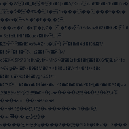
c�`�ۨWt��_�i;8����4[���A/'K�!u�U�*����zi'����ٵo�
�؆��8%� t�;*b��������*��j�
��m�:v%�1�E��,�$
z��zq�ůU�u]E�)yZ�Hׇ�5�a{�Ydwaȥ��Z��h�v�t.:�
='6z�q�;�r�*��ȍud>���<LH
�;ZY��r�9=s%#Z^ҡ�U}-���a�4d ��3&�[M|
��©��:��N; ,)2���(��M'
qS�3:5PS"8`a�\h�y�MhS�'��2r�x���h[����XGf�]�Ja�o
%@����9��M�8 <� R�U��V�*���c
���n⯸�q��4��yg426�
���_����Y�E�4Ɨ�ex�&_<�������#�EP��P[��<��H�A��[G6
�}6<] ���H�}L�����x'�k��83僒
����mf ��F�0n5�!
�H�0��T�o������n4�@ď
�ba޲�,�qv}�
v����+=Bg����2���YDd{�OB#�'Τ3���