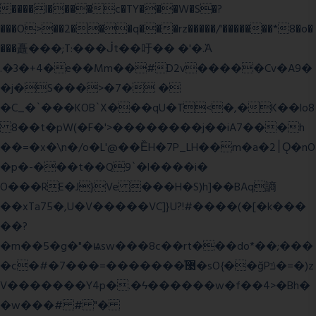
����l����c�TY���W�S�?
���O>��2���q���rz�����/'�������*8�o�
���矗���;T:���ᒎt��吁�� �'�.Ὰ
.�3�+4�e��Mm��#D2v�����Cv�A9�
�j�S���>�7� �
�C_�`���KOB`X���qU�T<�,�K��lo8
8��t�pW(�F�'>��������j��iA7���h
��=�x�\n�/o�L'@��ȄH�7P_LH��m�a�2׀Ǫ�nO
�p�-���t��Q9`�l����i�
O���RE�J}Ve ���H�S)h]��BAq謪
��xTa75�,U�V��
���VC]}U?!#��
��(�[�k���
��?
�m��5�g�"�ѩsw���8c��rt���do*��;���
�c�#�޳�ͯ������=���7�sO{��ğPݿ�=�)z
V�������Y4p�.�ϟ������w�f��4>�Bh�
�w���# # "�