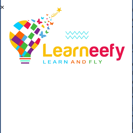
��o��C���ǡ���,����*�3��#eۧ_>\��z
�K{DQg�Ϯ��]u��3o�V~�/��@��??
����Y�]�s�n���s
h_��������/
����p��|
��^��������$��ٽ�P���~��4���Snn^
$ ����Ogy/|>ڿ|�I��'A�n��1�$�}
�__�ߝ�~�Α/'��8_@A�m~�Wѻ�ׯ�9|9+>�>�
=c"'��K���X�:��?j�ԫ��-
����������y���mK���?/
���|y���������_N $��!8w�//
���[��}��As���3�P�k��{_?
�_o�k�e����^8{��տ���޾���
i������2<�2��3>��Η�Ņz������:��^��
��_��~�9_Oz��9l�����O��Ż˗����
)�4޽��-����n�����y�^m��݆{ڧ�/
�o�m��"x�۝(�����Żo���Wm)��_~�S�