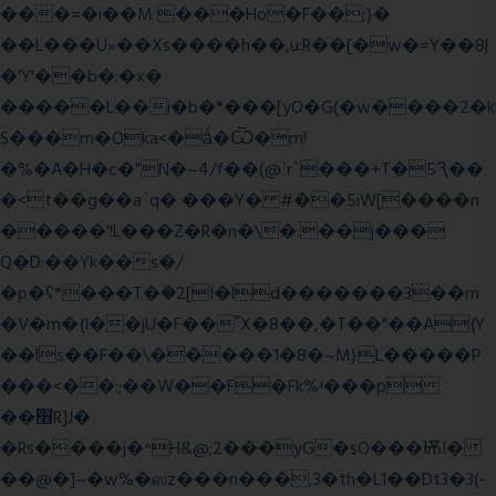
���=�i��M ���Ho�F��;}�
��L���U»��Xs����h��,u:R��[�w�=Y��8|
�'Y'��b�:�x�
�����L��i�b�*���[yO�G(�w����2�k
S���m�Oka<�ǻ�Ѿ�m!
�%�A�H�c�"N�~4/f��(@ʿr`���+T�5Ԇ��
�<t��g��a`q� ���Y� #��5iW[����n
�����'!L���Z�R�n�\�:��j���
Q�D:��Yk��s�/
�p�ʕ*���T�ؘ�2[I�ld�������3��m
�V�m�{I��jU�F��˭X�8��,�T��"��A{Y
��ls��F��\�����1�8�~M}L�����P
���<��:;��W��F�Fk%ʴ���p
��׫R]J�
�Rs����j�^H&@;2���yG�sO���ѬI�
��@�]~�w%�ஸz���n���,3�th�L1��Dt3�3(-